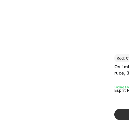
Kód:
C
Oslí m
ruce, 
Sklade
Esprit