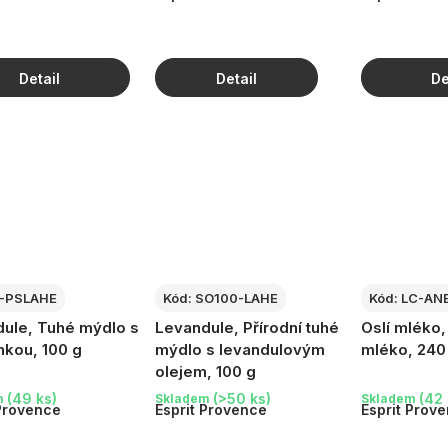
ů
-PSLAHE
Kód:
SO100-LAHE
Kód:
LC-AN
ule, Tuhé mýdlo s
Levandule, Přírodní tuhé
Oslí mléko,
kou, 100 g
mýdlo s levandulovým
mléko, 240
olejem, 100 g
(49 ks)
(>50 ks)
(42 
m
Skladem
Skladem
 Provence
Esprit Provence
Esprit Prov