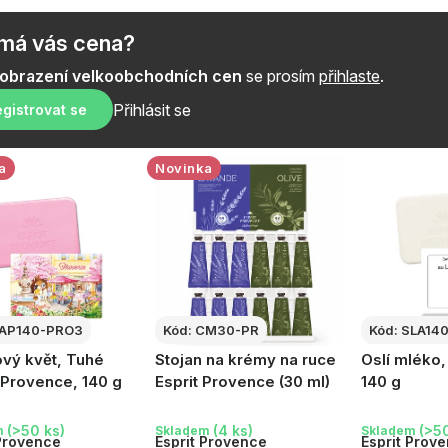
a
z
ímá vás cena?
e
zobrazení velkoobchodních cen
se prosím
přihlaste
.
n
Přihlásit se
gistrovat se
í
a
Novinka
p
r
o
d
AP140-PRO3
Kód:
CM30-PR
Kód:
SLA14
u
vý květ, Tuhé
Stojan na krémy na ruce
Oslí mléko
k
Provence, 140 g
Esprit Provence (30 ml)
140 g
t
(>50 ks)
(4 ks)
(>50
m
Skladem
Skladem
 Provence
Esprit Provence
Esprit Prov