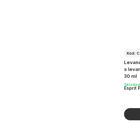
Kód:
C
Levand
s leva
30 ml
Sklade
Esprit