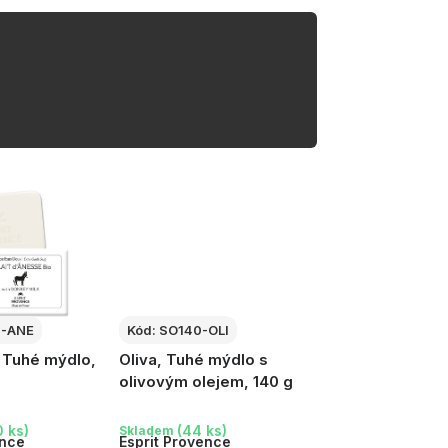
0-ANE
Kód:
SO140-OLI
, Tuhé mýdlo,
Oliva, Tuhé mýdlo s
olivovým olejem, 140 g
 ks)
(44 ks)
Skladem
ence
Esprit Provence