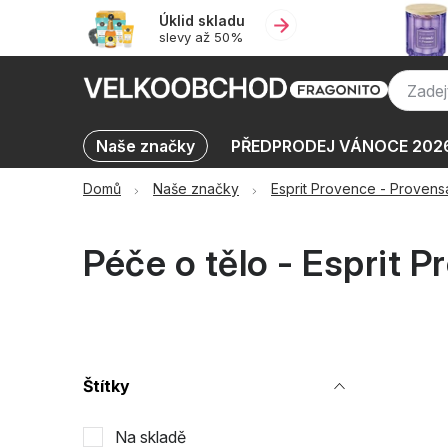
Přejít
Úklid skladu
na
slevy až 50%
obsah
Naše značky
PŘEDPRODEJ VÁNOCE 202
Výprodej skladu až -50 %
KATALOGY
Domů
Naše značky
Esprit Provence - Provens
Péče o tělo - Esprit 
P
Štítky
o
Na skladě