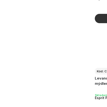
ů
Kód:
C
Levand
mýdlen
Sklade
Esprit