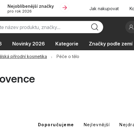
Nejoblíbenější značky
Jak nakupovat
Ko
pro rok 2026
6
Novinky 2026
Kategorie
Značky podle zemí
Oblíbené kolekce
AKCE
Podle typu provozu
álská přírodní kosmetika
Péče o tělo
Provence
Ř
Doporučujeme
Nejlevnější
Nejdr