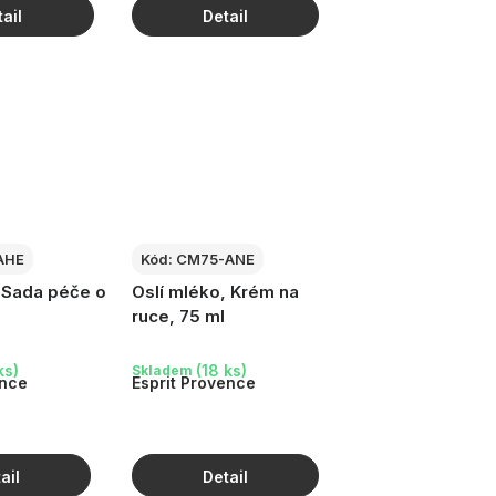
AHE
Kód:
CM75-ANE
 Sada péče o
Oslí mléko, Krém na
ruce, 75 ml
ks)
(18 ks)
Skladem
ence
Esprit Provence