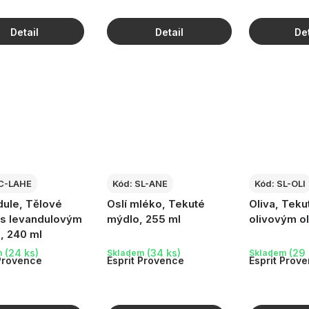
C-LAHE
Kód:
SL-ANE
Kód:
SL-OLI
ule, Tělové
Oslí mléko, Tekuté
Oliva, Teku
s levandulovým
mýdlo, 255 ml
olivovým o
, 240 ml
(24 ks)
(34 ks)
(29 
m
Skladem
Skladem
 Provence
Esprit Provence
Esprit Prov