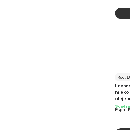
Kód:
L
Levand
mléko 
olejem
Sklade
Esprit