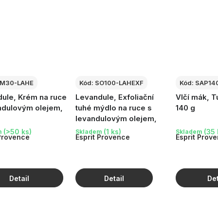
M30-LAHE
Kód:
SO100-LAHEXF
Kód:
SAP14
ule, Krém na ruce
Levandule, Exfoliační
Vlčí mák, 
ndulovým olejem,
tuhé mýdlo na ruce s
140 g
levandulovým olejem,
100 g
(>50 ks)
(1 ks)
(35 
m
Skladem
Skladem
 Provence
Esprit Provence
Esprit Prov