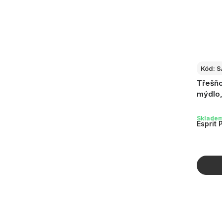
Kód:
S
Třešňo
mýdlo,
Sklade
Esprit