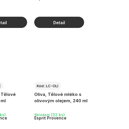
E
Kód:
LC-OLI
 Tělové
Oliva, Tělové mléko s
 ml
olivovým olejem, 240 ml
ks)
(32 ks)
Skladem
ence
Esprit Provence