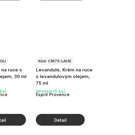
OLI
Kód:
CM75-LAHE
 na ruce s
Levandule, Krém na ruce
lejem, 30 ml
s levandulovým olejem,
75 ml
ks)
(5 ks)
Skladem
ence
Esprit Provence