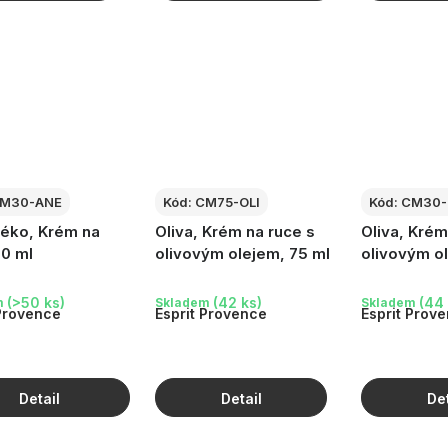
M30-ANE
Kód:
CM75-OLI
Kód:
CM30-
léko, Krém na
Oliva, Krém na ruce s
Oliva, Krém
30 ml
olivovým olejem, 75 ml
olivovým o
(>50 ks)
(42 ks)
(44 
m
Skladem
Skladem
 Provence
Esprit Provence
Esprit Prov