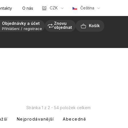
CZK
Čeština
ntakty
O nás
Objednávky a účet
Znovu
objednat
Přihlášení
registrace
NÁKUPNÍ
KOŠÍK
Stránka
1
z
2
-
54
položek celkem
ažší
Nejprodávanější
Abecedně