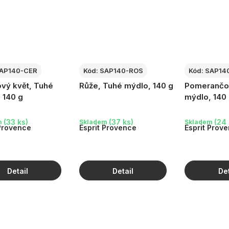
AP140-CER
Kód:
SAP140-ROS
Kód:
SAP14
vý květ, Tuhé
Růže, Tuhé mýdlo, 140 g
Pomerančov
 140 g
mýdlo, 140
(33 ks)
(37 ks)
(24 
m
Skladem
Skladem
 Provence
Esprit Provence
Esprit Prov