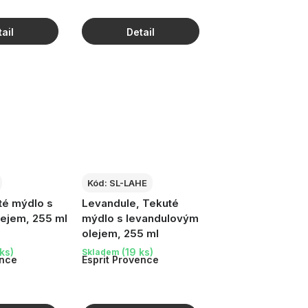
Kód:
SL-LAHE
té mýdlo s
Levandule, Tekuté
lejem, 255 ml
mýdlo s levandulovým
olejem, 255 ml
ks)
(19 ks)
Skladem
ence
Esprit Provence