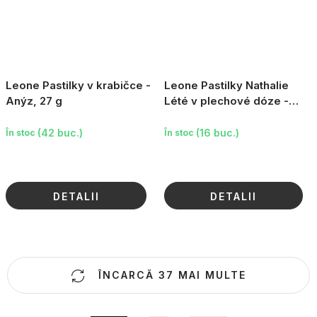
Leone Pastilky v krabičce -
Leone Pastilky Nathalie
Anýz, 27 g
Lété v plechové dóze -
Cat, žlutá, 30g
(42 buc.)
(16 buc.)
În stoc
În stoc
DETALII
DETALII
C
ÎNCARCĂ 37 MAI MULTE
o
n