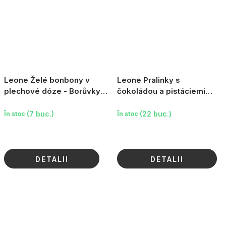
Leone Želé bonbony v
Leone Pralinky s
plechové dóze - Borůvky,
čokoládou a pistáciemi
150 g
Nathalie Lété - Pistachio Cri
Cri, 150 g
(7 buc.)
(22 buc.)
În stoc
În stoc
DETALII
DETALII