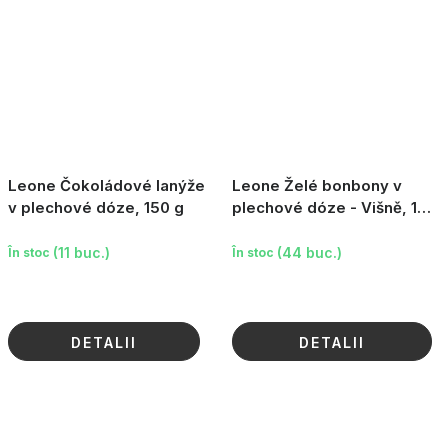
Leone Čokoládové lanýže
Leone Želé bonbony v
v plechové dóze, 150 g
plechové dóze - Višně, 150
g
(11 buc.)
(44 buc.)
În stoc
În stoc
DETALII
DETALII