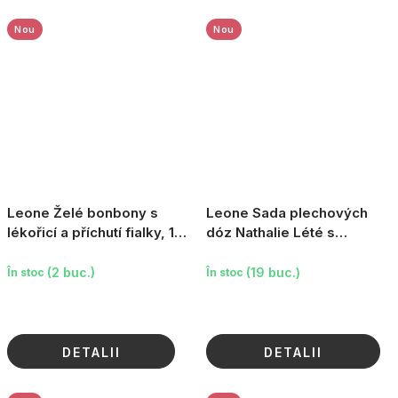
Nou
Nou
Leone Želé bonbony s
Leone Sada plechových
lékořicí a příchutí fialky, 150
dóz Nathalie Lété s
g
pastilkami - Ovocný mix,
3×30g
(2 buc.)
(19 buc.)
În stoc
În stoc
DETALII
DETALII