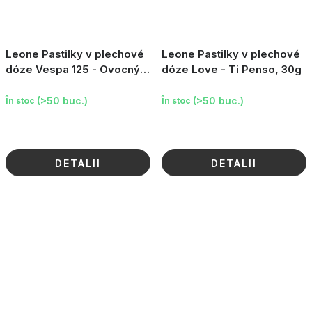
Leone Pastilky v plechové
Leone Pastilky v plechové
dóze Vespa 125 - Ovocný
dóze Love - Ti Penso, 30g
mix, 30 g
(>50 buc.)
(>50 buc.)
În stoc
În stoc
DETALII
DETALII