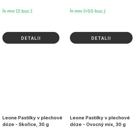
Limone, zelená, 30g
(2 buc.)
(>50 buc.)
În stoc
În stoc
DETALII
DETALII
Leone Pastilky v plechové
Leone Pastilky v plechové
dóze - Skořice, 30 g
dóze - Ovocný mix, 30 g