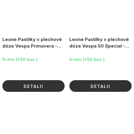
Leone Pastilky v plechové
Leone Pastilky v plechové
dóze Vespa Primavera -
dóze Vespa 50 Special -
Ovocný mix, 30 g
Ovocný mix, 30 g
(>50 buc.)
(>50 buc.)
În stoc
În stoc
DETALII
DETALII