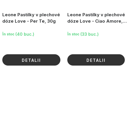
Leone Pastilky v plechové
Leone Pastilky v plechové
dóze Love - Per Te, 30g
dóze Love - Ciao Amore,
30g
(40 buc.)
(33 buc.)
În stoc
În stoc
DETALII
DETALII