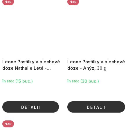
Nou
Nou
Leone Pastilky v plechové
Leone Pastilky v plechové
dóze Nathalie Lété -
dóze - Anýz, 30 g
Třešeň, 60 g
(15 buc.)
(30 buc.)
În stoc
În stoc
DETALII
DETALII
Nou