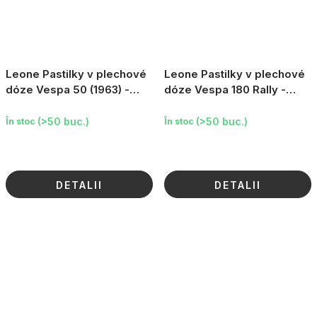
Leone Pastilky v plechové
Leone Pastilky v plechové
dóze Vespa 50 (1963) -
dóze Vespa 180 Rally -
Jahoda, 30 g
Citron, 30 g
(>50 buc.)
(>50 buc.)
În stoc
În stoc
DETALII
DETALII