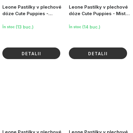
Leone Pastilky v plechové
Leone Pastilky v plechové
dóze Cute Puppies -
dóze Cute Puppies - Miste
Vaniglia, béžová, 30g
Dissetanti, tyrkysová, 30g
(13 buc.)
(14 buc.)
În stoc
În stoc
DETALII
DETALII
Leone Pastilky v plechové
Leone Pastilky v plechové