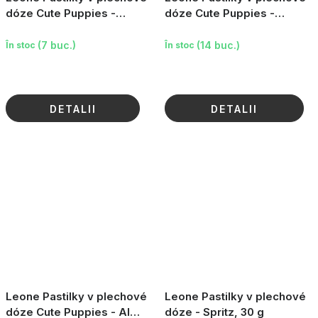
dóze Cute Puppies -
dóze Cute Puppies -
Fragola, sv. růžová, 30g
Ciliegia, tmavě růžová, 30g
(7 buc.)
(14 buc.)
În stoc
În stoc
DETALII
DETALII
Leone Pastilky v plechové
Leone Pastilky v plechové
dóze Cute Puppies - Al
dóze - Spritz, 30 g