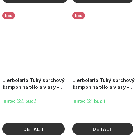
Nou
Nou
L'erbolario Tuhý sprchový
L'erbolario Tuhý sprchový
šampon na tělo a vlasy -
šampon na tělo a vlasy -
Pistachio, 60 g
Calabrian Citron, 60 g
(24 buc.)
(21 buc.)
În stoc
În stoc
DETALII
DETALII