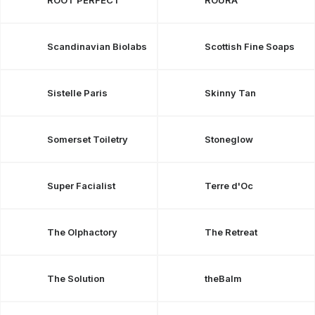
ROOT PERFECT
ROURA
Scandinavian Biolabs
Scottish Fine Soaps
Sistelle Paris
Skinny Tan
Somerset Toiletry
Stoneglow
Super Facialist
Terre d'Oc
The Olphactory
The Retreat
The Solution
theBalm