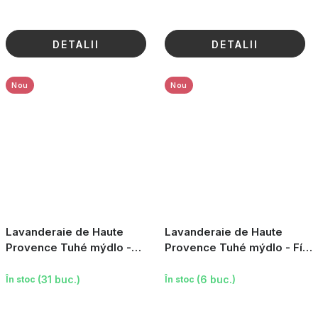
DETALII
DETALII
Nou
Nou
Lavanderaie de Haute
Lavanderaie de Haute
Provence Tuhé mýdlo -
Provence Tuhé mýdlo - Fík,
Konvalinka, 100g
100g
(31 buc.)
(6 buc.)
În stoc
În stoc