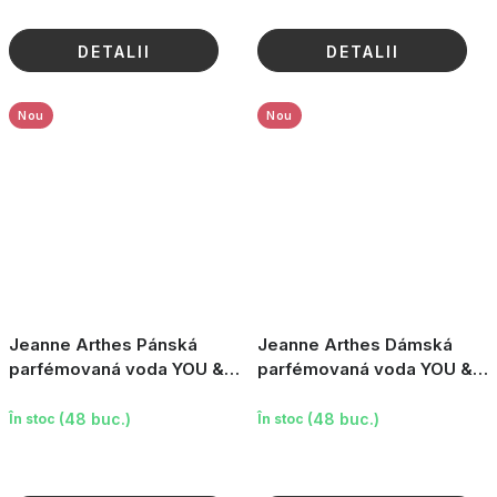
DETALII
DETALII
Nou
Nou
Jeanne Arthes Pánská
Jeanne Arthes Dámská
parfémovaná voda YOU &
parfémovaná voda YOU &
ME BLUE, 100 ml
ME WHITE, 100 ml
(48 buc.)
(48 buc.)
În stoc
În stoc