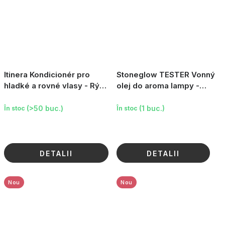
Itinera Kondicionér pro
Stoneglow TESTER Vonný
hladké a rovné vlasy - Rýže
olej do aroma lampy -
z Pavie, 370ml
Ylang ylang & Jantar, 15 ml
(>50 buc.)
(1 buc.)
În stoc
În stoc
DETALII
DETALII
Nou
Nou