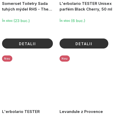
Somerset Toiletry Sada
L'erbolario TESTER Unisex
tuhých mýdel RHS - The
parfém Black Cherry, 50 ml
Best of British Collection, 2
ks
(23 buc.)
(6 buc.)
În stoc
În stoc
DETALII
DETALII
Nou
Nou
L'erbolario TESTER
Levandule z Provence