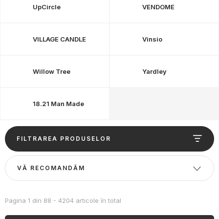
UpCircle
VENDOME
VILLAGE CANDLE
Vinsio
Willow Tree
Yardley
18.21 Man Made
L
FILTRAREA PRODUSELOR
i
s
S
VĂ RECOMANDĂM
t
e
ă
l
p
e
Pagina
1
din
88
-
4204
articole în total
r
c