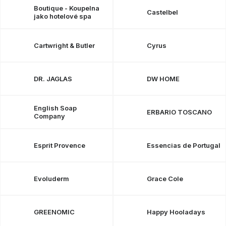
OBLÍBENÉ KOLEKCE
Boutique - Koupelna
Castelbel
jako hotelové spa
PROMOTIE
Cartwright & Butler
Cyrus
PODLE TYPU PROVOZU
DR. JAGLAS
DW HOME
Jak nakupovat
Contacte
Despre noi
English Soap
ERBARIO TOSCANO
Company
Esprit Provence
Essencias de Portugal
Evoluderm
Grace Cole
GREENOMIC
Happy Hooladays