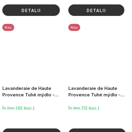
DETALII
DETALII
Nou
Nou
Lavanderaie de Haute
Lavanderaie de Haute
Provence Tuhé mýdlo -
Provence Tuhé mýdlo -
Fialka, 100g
Červené ovoce, 100g
(45 buc.)
(12 buc.)
În stoc
În stoc