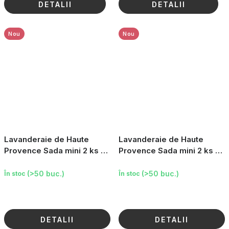
DETALII
DETALII
Nou
Nou
Lavanderaie de Haute
Lavanderaie de Haute
Provence Sada mini 2 ks -
Provence Sada mini 2 ks -
Tuhé mýdlo a vonný pytlík
Tuhé mýdlo a vonný pytlík
(žlutý proužek)
(cikáda)
(>50 buc.)
(>50 buc.)
În stoc
În stoc
DETALII
DETALII