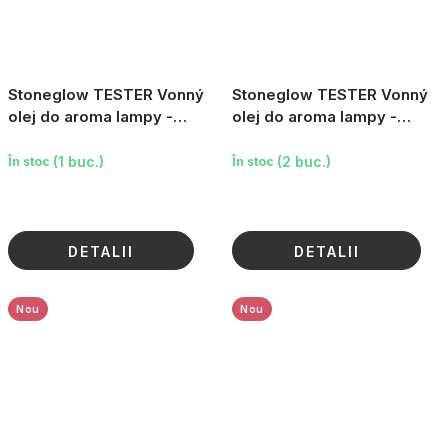
Stoneglow TESTER Vonný
Stoneglow TESTER Vonný
olej do aroma lampy -
olej do aroma lampy -
Kosatec & Ylang Ylang, 15
Grepfruit & Mimóza, 15 ml
ml
(1 buc.)
(2 buc.)
În stoc
În stoc
DETALII
DETALII
Nou
Nou