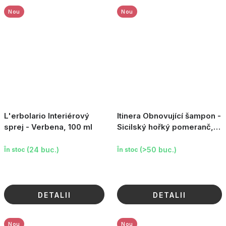
Nou
Nou
L'erbolario Interiérový
Itinera Obnovující šampon -
sprej - Verbena, 100 ml
Sicilský hořký pomeranč,
370 ml (2026)
(24 buc.)
(>50 buc.)
În stoc
În stoc
DETALII
DETALII
Nou
Nou