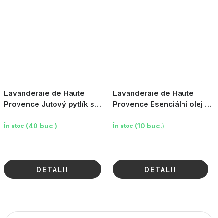
Lavanderaie de Haute
Lavanderaie de Haute
Provence Jutový pytlík s
Provence Esenciální olej -
bylinkami z Provence, 200
Levandule, 10ml
g
(40 buc.)
(10 buc.)
În stoc
În stoc
DETALII
DETALII
C