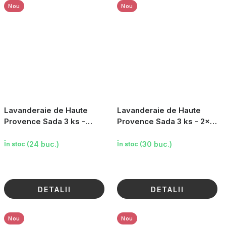
Nou
Nou
Lavanderaie de Haute
Lavanderaie de Haute
Provence Sada 3 ks -
Provence Sada 3 ks - 2×
Utěrka, tuhé mýdlo a vonný
vonný pytlík, 1× esenciální
pytlík
olej Levandin 10
(24 buc.)
(30 buc.)
În stoc
În stoc
DETALII
DETALII
Nou
Nou