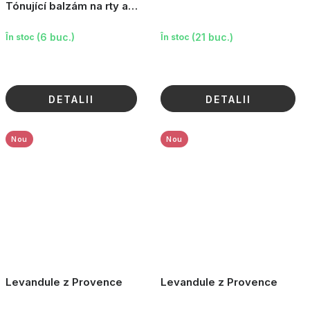
Tónující balzám na rty a
tváře Black Cherry, 9 g
(6 buc.)
(21 buc.)
În stoc
În stoc
DETALII
DETALII
Nou
Nou
Levandule z Provence
Levandule z Provence