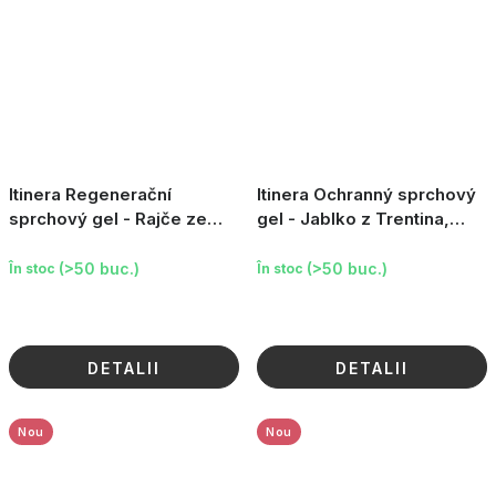
Itinera Regenerační
Itinera Ochranný sprchový
sprchový gel - Rajče ze
gel - Jablko z Trentina,
Sorrenta, 370ml
370ml
(>50 buc.)
(>50 buc.)
În stoc
În stoc
DETALII
DETALII
Nou
Nou