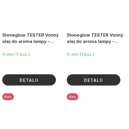
Stoneglow TESTER Vonný
Stoneglow TESTER Vonný
olej do aroma lampy -
olej do aroma lampy -
Papyrové dřevo & Jasmín,
Mořská sůl & Mech, 15 ml
15 ml
(1 buc.)
(1 buc.)
În stoc
În stoc
DETALII
DETALII
Nou
Nou