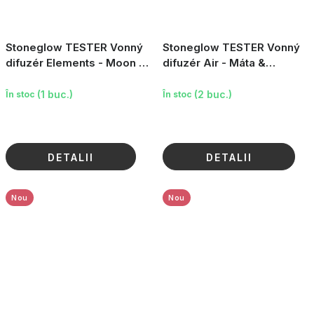
Stoneglow TESTER Vonný
Stoneglow TESTER Vonný
difuzér Elements - Moon -
difuzér Air - Máta &
Levandule & Máta, 100ml
Bergamot, 100 ml
(1 buc.)
(2 buc.)
În stoc
În stoc
DETALII
DETALII
Nou
Nou