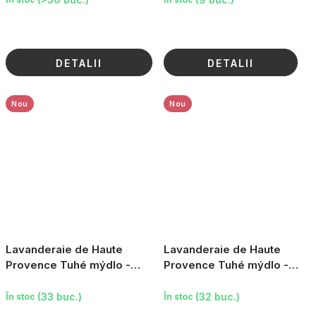
DETALII
DETALII
Nou
Nou
Lavanderaie de Haute
Lavanderaie de Haute
Provence Tuhé mýdlo -
Provence Tuhé mýdlo -
Oliva, 100g
Květ bavlníku, 100g
(33 buc.)
(32 buc.)
În stoc
În stoc