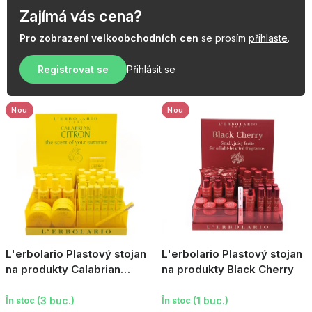
o
t
Zajímá vás cena?
d
a
Pro zobrazení velkoobchodních cen
se prosím
přihlaste
.
u
r
s
Registrovat se
Přihlásit se
e
e
a
p
Nou
Nou
r
o
d
u
s
u
l
L'erbolario Plastový stojan
L'erbolario Plastový stojan
u
na produkty Calabrian
na produkty Black Cherry
Citron
i
(3 buc.)
(1 buc.)
În stoc
În stoc