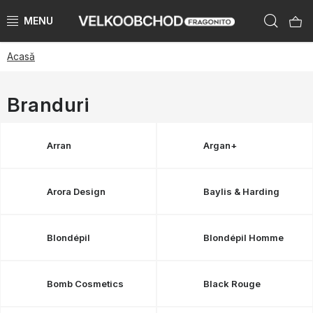
Treci
Căut
la
conținut
Acasă
BRANDURI
PŘEDPRODEJ VÁNOCE 2025
Branduri
NOUTĂTI 2023
Arran
Argan+
KATEGORIE
Arora Design
Baylis & Harding
ZNAČKY PODLE ZEMÍ
Blondépil
Blondépil Homme
ÚKLID SKLADU
KATALOGY
Bomb Cosmetics
Black Rouge