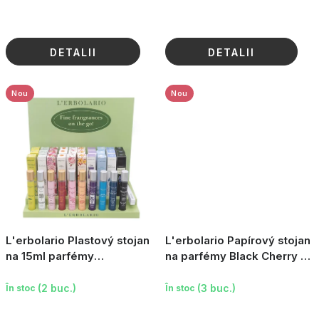
DETALII
DETALII
Nou
Nou
L'erbolario Plastový stojan
L'erbolario Papírový stojan
na 15ml parfémy
na parfémy Black Cherry 15
L'Erbolario
ml
(2 buc.)
(3 buc.)
În stoc
În stoc