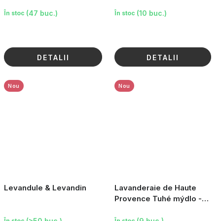
(47 buc.)
(10 buc.)
În stoc
În stoc
DETALII
DETALII
Nou
Nou
Levandule & Levandin
Lavanderaie de Haute
Provence Tuhé mýdlo -
Oslí mléko, 100g
(>50 buc.)
(9 buc.)
În stoc
În stoc