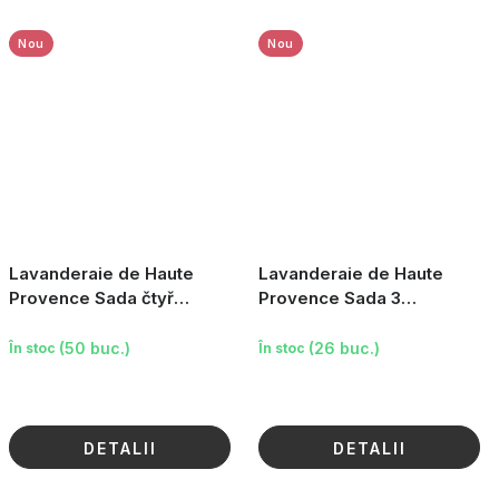
Nou
Nou
Lavanderaie de Haute
Lavanderaie de Haute
Provence Sada čtyř
Provence Sada 3
levandulových pytlíků (žlutý
levandulových pytlíků, s
proužek), 4×18g
kroužkem, 3×18g
(50 buc.)
(26 buc.)
În stoc
În stoc
DETALII
DETALII