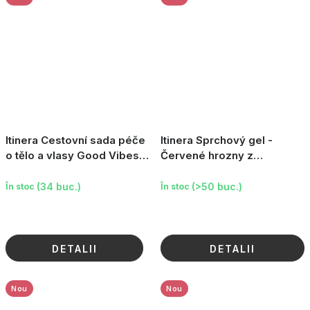
Itinera Cestovní sada péče
Itinera Sprchový gel -
o tělo a vlasy Good Vibes,
Červené hrozny z
4 ks
Toskánska, 370ml
(34 buc.)
(>50 buc.)
În stoc
În stoc
DETALII
DETALII
Nou
Nou