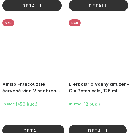
DETALII
DETALII
Nou
Nou
Vinsio Francouzslé
L'erbolario Vonný difuzér -
červené víno Vinsobres
Gin Botanicals, 125 ml
Emeraude
(>50 buc.)
(12 buc.)
În stoc
În stoc
DETALII
DETALII