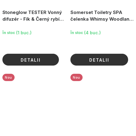
Stoneglow TESTER Vonný
Somerset Toiletry SPA
difuzér - Fík & Černý rybíz,
čelenka Whimsy Woodland
120 ml
- Kravička
(1 buc.)
(4 buc.)
În stoc
În stoc
DETALII
DETALII
Nou
Nou