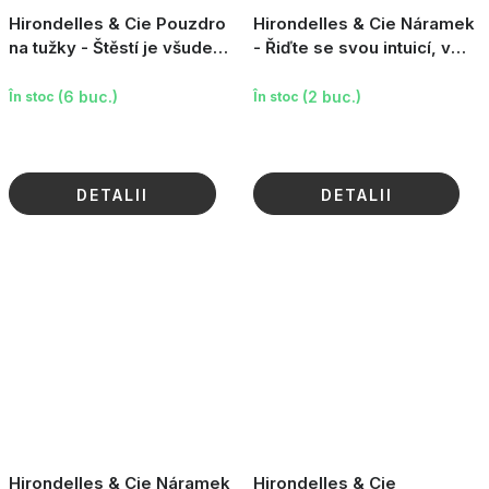
Hirondelles & Cie Pouzdro
Hirondelles & Cie Náramek
na tužky - Štěstí je všude
- Řiďte se svou intuicí, v
(Le bonheur est partout)
pytlíčku, 8mm
(6 buc.)
(2 buc.)
În stoc
În stoc
DETALII
DETALII
Hirondelles & Cie Náramek
Hirondelles & Cie