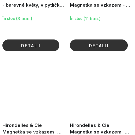
- barevné květy, v pytlíčku,
Magnetka se vzkazem - Se
20mm
Souvenir des Belles
Choses
(3 buc.)
(11 buc.)
În stoc
În stoc
DETALII
DETALII
Hirondelles & Cie
Hirondelles & Cie
Magnetka se vzkazem -
Magnetka se vzkazem -