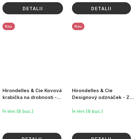
DETALII
DETALII
Nou
Nou
Hirondelles & Cie Kovová
Hirondelles & Cie
krabička na drobnosti -
Designový odznáček - Z
Cosmic
celého srdce (kočka
Bernadette)
(8 buc.)
(9 buc.)
În stoc
În stoc