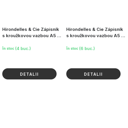
Hirondelles & Cie Zápisník
Hirondelles & Cie Zápisník
s kroužkovou vazbou A5 -
s kroužkovou vazbou A5 -
Krásné myšlenky, proužky,
Krásné myšlenky, květy,
100 stran
100 stran
(4 buc.)
(6 buc.)
În stoc
În stoc
DETALII
DETALII