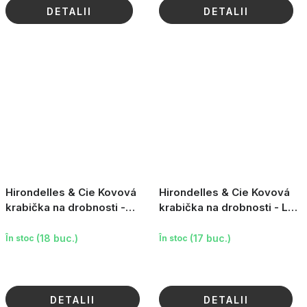
DETALII
DETALII
Hirondelles & Cie Kovová
Hirondelles & Cie Kovová
krabička na drobnosti -
krabička na drobnosti - Le
Mon autel de joie
bonheur est partout
(18 buc.)
(17 buc.)
În stoc
În stoc
DETALII
DETALII