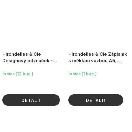
Hirondelles & Cie
Hirondelles & Cie Zápisník
Designový odznáček -
s měkkou vazbou A5,
Beruška
zelený s kvítky, 160 stran
(12 buc.)
(1 buc.)
În stoc
În stoc
DETALII
DETALII