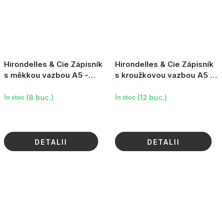
Hirondelles & Cie Zápisník
Hirondelles & Cie Zápisník
s měkkou vazbou A5 -
s kroužkovou vazbou A5 -
Fleurever, 160 stran
Štěstí je všude (Le bonheur
est partou
(8 buc.)
(12 buc.)
În stoc
În stoc
DETALII
DETALII