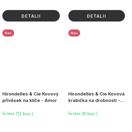
DETALII
DETALII
Nou
Nou
Hirondelles & Cie Kovový
Hirondelles & Cie Kovová
přívěsek na klíče - Amor
krabička na drobnosti -
Farwest (Využijte svou
šanci)
(12 buc.)
(8 buc.)
În stoc
În stoc