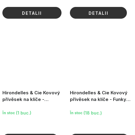
DETALII
DETALII
Hirondelles & Cie Kovový
Hirondelles & Cie Kovový
přívěsek na klíče -
přívěsek na klíče - Funky
Nejsilnější táta
kočka (funky matou)
(1 buc.)
(18 buc.)
În stoc
În stoc