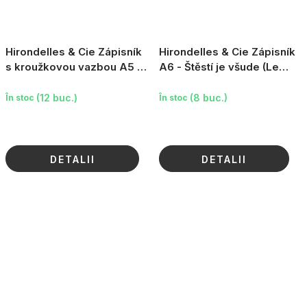
Hirondelles & Cie Zápisník
Hirondelles & Cie Zápisník
s kroužkovou vazbou A5 -
A6 - Štěstí je všude (Le
Fleurever, 160 stran
bonheur est partout), 72
stran
(12 buc.)
(8 buc.)
În stoc
În stoc
DETALII
DETALII