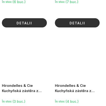
všude, zelená s kvítky
(6 buc.)
(7 buc.)
În stoc
În stoc
DETALII
DETALII
Hirondelles & Cie
Hirondelles & Cie
Kuchyňská zástěra z
Kuchyňská zástěra z
organické bavlny - Retro
organické bavlny - Jsi
love
kouzelná
(3 buc.)
(4 buc.)
În stoc
În stoc