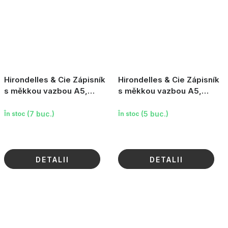
Hirondelles & Cie Zápisník
Hirondelles & Cie Zápisník
s měkkou vazbou A5,
s měkkou vazbou A5,
světle modrý, 160 stran
barevný s květy, 160 stran
(7 buc.)
(5 buc.)
În stoc
În stoc
DETALII
DETALII