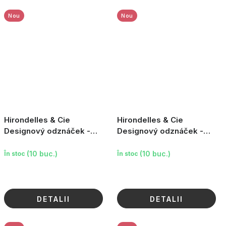
Nou
Nou
Hirondelles & Cie
Hirondelles & Cie
Designový odznáček -
Designový odznáček -
Motýl
Jahoda
(10 buc.)
(10 buc.)
În stoc
În stoc
DETALII
DETALII