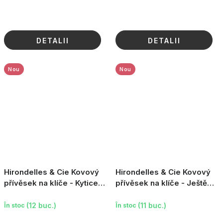
DETALII
DETALII
Nou
Nou
Hirondelles & Cie Kovový
Hirondelles & Cie Kovový
přívěsek na klíče - Kytice
přívěsek na klíče - Ještě
lásky (klíč ke štěstí)
jedna kapitola
(12 buc.)
(11 buc.)
În stoc
În stoc