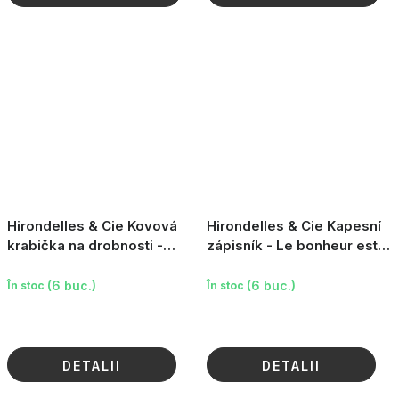
Hirondelles & Cie Kovová
Hirondelles & Cie Kapesní
krabička na drobnosti -
zápisník - Le bonheur est
Galerie des songes
partout, 75 listů
(6 buc.)
(6 buc.)
În stoc
În stoc
DETALII
DETALII