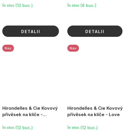
(12 buc.)
(6 buc.)
În stoc
În stoc
DETALII
DETALII
Nou
Nou
Hirondelles & Cie Kovový
Hirondelles & Cie Kovový
přívěsek na klíče -
přívěsek na klíče - Love
Muchomůrka
(12 buc.)
(12 buc.)
În stoc
În stoc