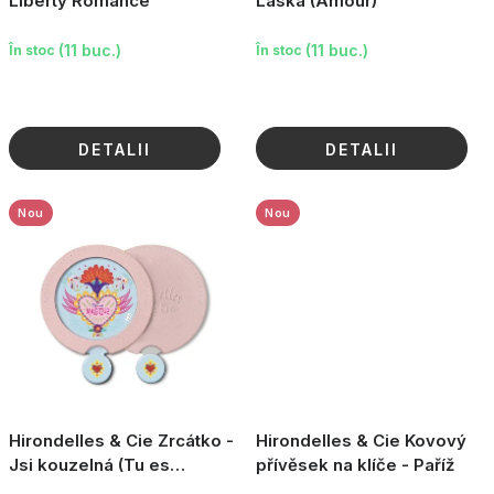
u
Liberty Romance
Láska (Amour)
i
(11 buc.)
(11 buc.)
În stoc
În stoc
DETALII
DETALII
Nou
Nou
Hirondelles & Cie Zrcátko -
Hirondelles & Cie Kovový
Jsi kouzelná (Tu es
přívěsek na klíče - Paříž
magique)