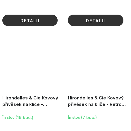
DETALII
DETALII
Hirondelles & Cie Kovový
Hirondelles & Cie Kovový
přívěsek na klíče -
přívěsek na klíče - Retro
Vlaštovka (Hirondelles)
love - kočka
(16 buc.)
(7 buc.)
În stoc
În stoc