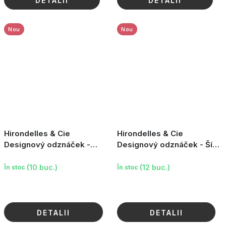
DETALII
DETALII
Nou
Nou
Hirondelles & Cie
Hirondelles & Cie
Designový odznáček -
Designový odznáček - Šíp
Včela
se srdcem
(10 buc.)
(12 buc.)
În stoc
În stoc
DETALII
DETALII