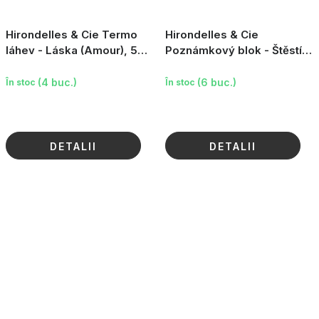
Hirondelles & Cie Termo
Hirondelles & Cie
láhev - Láska (Amour), 500
Poznámkový blok - Štěstí
ml
je všude (Le bonheur est
partout), 180 listů
(4 buc.)
(6 buc.)
În stoc
În stoc
DETALII
DETALII