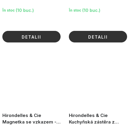
Papa d'Amour
Mamie Chérie
(10 buc.)
(10 buc.)
În stoc
În stoc
DETALII
DETALII
Hirondelles & Cie
Hirondelles & Cie
Magnetka se vzkazem -
Kuchyňská zástěra z
Amie En Or
organické bavlny - Štěstí je