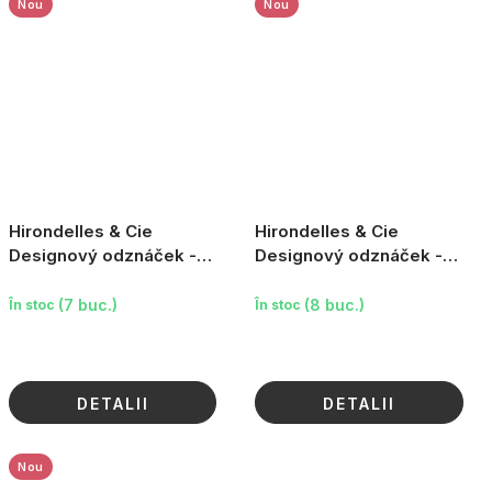
Nou
Nou
Hirondelles & Cie
Hirondelles & Cie
Designový odznáček -
Designový odznáček -
Holub (Esprit Paris)
Funky kočka (růžová)
(7 buc.)
(8 buc.)
În stoc
În stoc
DETALII
DETALII
Nou