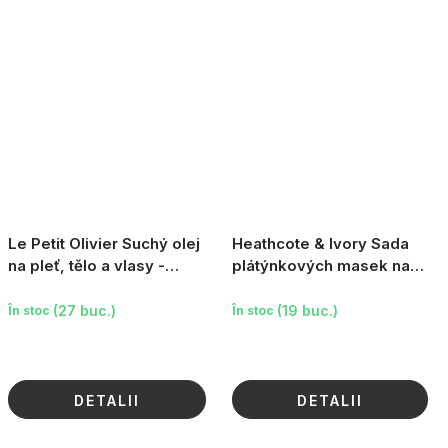
Le Petit Olivier Suchý olej
Heathcote & Ivory Sada
na pleť, tělo a vlasy -
plátýnkových masek na
Arganový, Makadamiový a
obličej Beautiful Sleep, 4ks
mandlový olej,
(27 buc.)
(19 buc.)
În stoc
În stoc
DETALII
DETALII