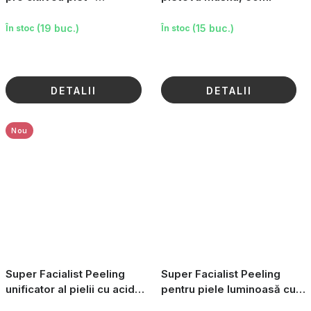
Květinový, 100ml
(19 buc.)
(15 buc.)
În stoc
În stoc
DETALII
DETALII
Nou
Super Facialist Peeling
Super Facialist Peeling
unificator al pielii cu acid
pentru piele luminoasă cu
salicilic, 150 ml
vitamina C, 125 ml