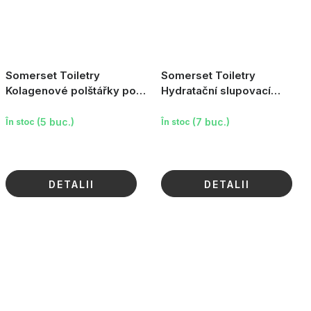
Somerset Toiletry
Somerset Toiletry
Kolagenové polštářky pod
Hydratační slupovací
oči - Aloe Vera & Kyselina
maska na obličej, 3 × 6ml
Hyaluronová, 3 páry
(5 buc.)
(7 buc.)
În stoc
În stoc
DETALII
DETALII