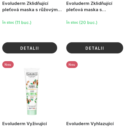
l
Evoluderm Zklidňující
Evoluderm Zklidňující
u
pleťová maska s růžovým
pleťová maska s
jílem, 100 ml
heřmánkem, 150 g
i
(11 buc.)
(20 buc.)
În stoc
În stoc
DETALII
DETALII
Nou
Nou
Evoluderm Vyživující
Evoluderm Vyhlazující