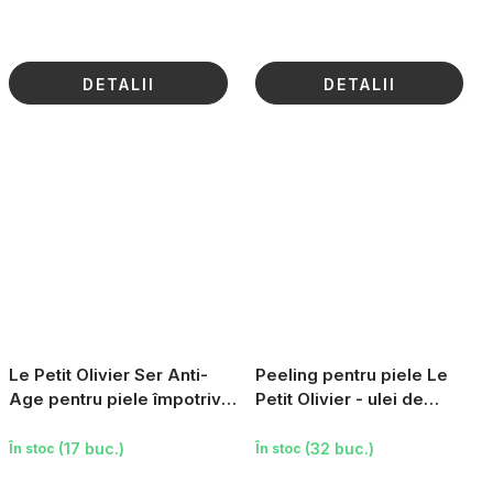
DETALII
DETALII
Le Petit Olivier Ser Anti-
Peeling pentru piele Le
Age pentru piele împotriva
Petit Olivier - ulei de
ridurilor, 30 ml
măsline, 75 ml
(17 buc.)
(32 buc.)
În stoc
În stoc