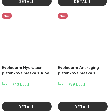
DETALII
DETALII
Nou
Nou
Evoluderm Hydratační
Evoluderm Anti-aging
plátýnková maska s Aloe
plátýnková maska s
Vera, 19 ml
kolagenem, 19 ml
(43 buc.)
(39 buc.)
În stoc
În stoc
DETALII
DETALII