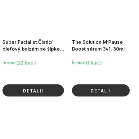
Super Facialist Čisticí
The Solution M:Pause
pleťový balzám se šípkem,
Boost sérum 3v1, 30ml
100ml
(22 buc.)
(1 buc.)
În stoc
În stoc
DETALII
DETALII