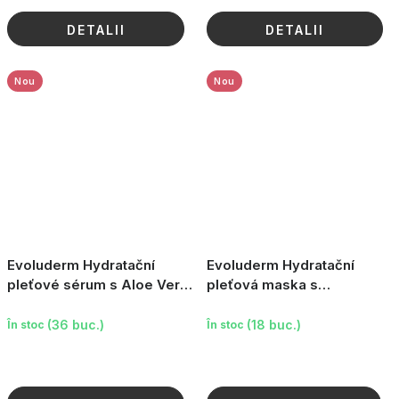
DETALII
DETALII
Nou
Nou
Evoluderm Hydratační
Evoluderm Hydratační
pleťové sérum s Aloe Vera,
pleťová maska s
30 ml
okurkovým extraktem, 150
g
(36 buc.)
(18 buc.)
În stoc
În stoc