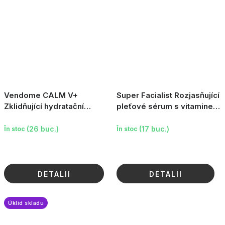
Vendome CALM V+
Super Facialist Rozjasňující
Zklidňující hydratační
pleťové sérum s vitaminem
sérum pro citlivou
C a SPF50+, 50ml
pokožku, 30ml
(26 buc.)
(17 buc.)
În stoc
În stoc
DETALII
DETALII
Úklid skladu