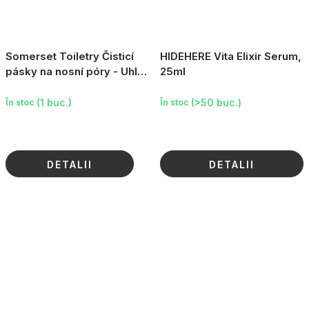
Somerset Toiletry Čisticí
HIDEHERE Vita Elixir Serum,
pásky na nosní póry - Uhlí,
25ml
Vilín & Aloe Vera, 5ks
(1 buc.)
(>50 buc.)
În stoc
În stoc
DETALII
DETALII