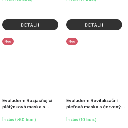
DETALII
DETALII
Nou
Nou
Evoluderm Rozjasňující
Evoluderm Revitalizační
plátýnková maska s
pleťová maska s červeným
vitamínem C, 19 ml
jílem, 150 g
(>50 buc.)
(10 buc.)
În stoc
În stoc