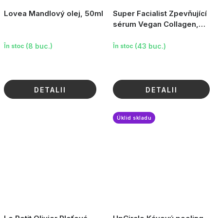
Lovea Mandlový olej, 50ml
Super Facialist Zpevňující
sérum Vegan Collagen,
30ml
(8 buc.)
(43 buc.)
În stoc
În stoc
DETALII
DETALII
Úklid skladu