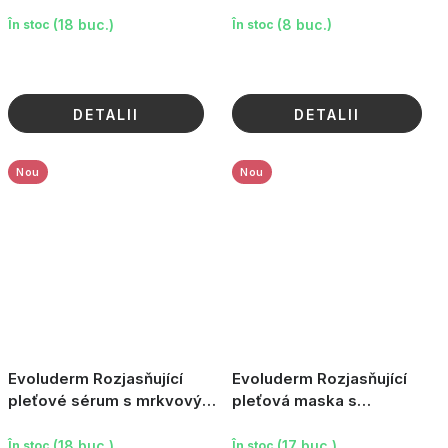
mrkvovým extraktem, 100
mrkvovým olejem, 150 g
ml
(18 buc.)
(8 buc.)
În stoc
În stoc
DETALII
DETALII
Nou
Nou
Evoluderm Rozjasňující
Evoluderm Rozjasňující
pleťové sérum s mrkvovým
pleťová maska s
extraktem, 30 ml
mrkvovým extraktem, 150
g
(18 buc.)
(17 buc.)
În stoc
În stoc