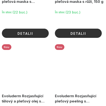
pleťová maska s
pleťová maska s růží, 150 g
arganovým olejem, 150 g
(22 buc.)
(23 buc.)
În stoc
În stoc
DETALII
DETALII
Nou
Nou
Evoluderm Rozjasňující
Evoluderm Rozjasňující
tělový a pleťový olej s
pleťový peeling s