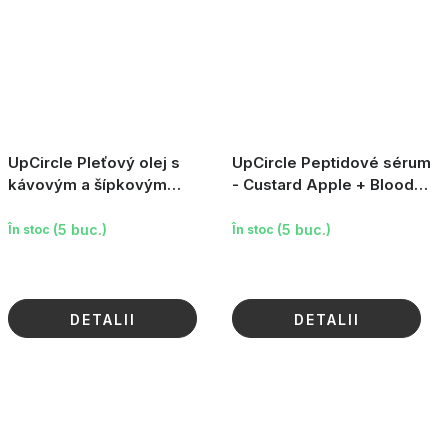
UpCircle Pleťový olej s
UpCircle Peptidové sérum
kávovým a šípkovým
- Custard Apple + Blood
olejem, 10ml
Orange, 30ml
(5 buc.)
(5 buc.)
În stoc
În stoc
DETALII
DETALII