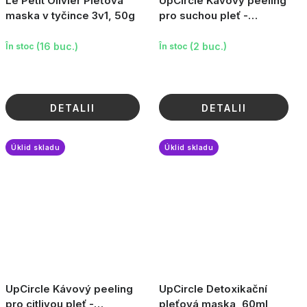
Le Petit Olivier Pleťová
UpCircle Kávový peeling
maska v tyčince 3v1, 50g
pro suchou pleť -
Citrusový, 30ml
(16 buc.)
(2 buc.)
În stoc
În stoc
DETALII
DETALII
Úklid skladu
Úklid skladu
UpCircle Kávový peeling
UpCircle Detoxikační
pro citlivou pleť -
pleťová maska, 60ml