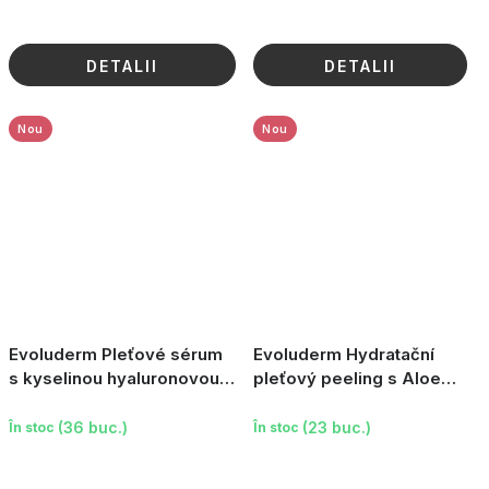
DETALII
DETALII
Nou
Nou
Evoluderm Pleťové sérum
Evoluderm Hydratační
s kyselinou hyaluronovou,
pleťový peeling s Aloe
30 ml
Vera, 150 g
(36 buc.)
(23 buc.)
În stoc
În stoc