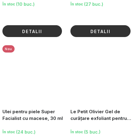
(10 buc.)
(27 buc.)
În stoc
În stoc
DETALII
DETALII
Nou
Ulei pentru piele Super
Le Petit Olivier Gel de
Facialist cu macese, 30 ml
curățare exfoliant pentru
piele - Aloe vera și ceai
verde, 150 ml
(24 buc.)
(5 buc.)
În stoc
În stoc