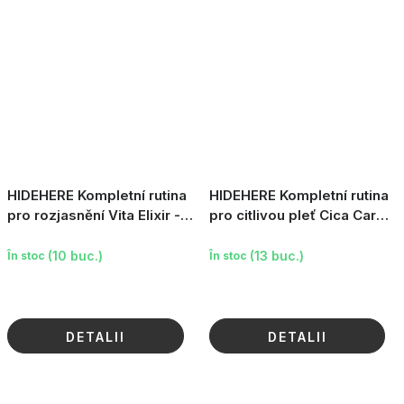
HIDEHERE Kompletní rutina
HIDEHERE Kompletní rutina
pro rozjasnění Vita Elixir -
pro citlivou pleť Cica Care -
Triangle, 5×25ml
Triangle, 5×25ml
(10 buc.)
(13 buc.)
În stoc
În stoc
DETALII
DETALII