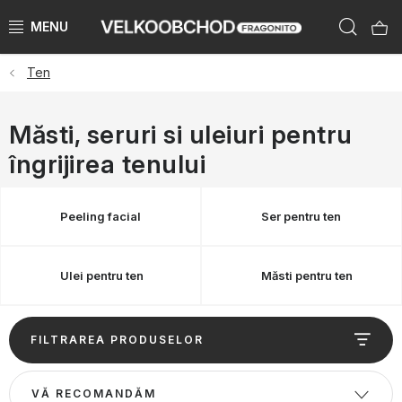
Treci
Căut
la
conținut
Ten
BRANDURI
PŘEDPRODEJ VÁNOCE 2025
Măsti, seruri si uleiuri pentru
îngrijirea tenului
NOUTĂTI 2023
KATEGORIE
Peeling facial
Ser pentru ten
ZNAČKY PODLE ZEMÍ
Ulei pentru ten
Măsti pentru ten
ÚKLID SKLADU
L
FILTRAREA PRODUSELOR
i
KATALOGY
s
S
VĂ RECOMANDĂM