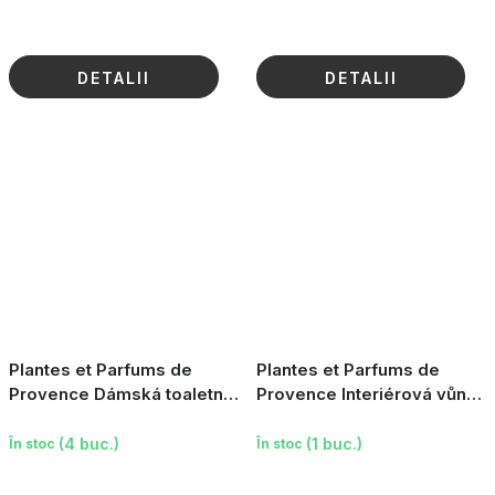
DETALII
DETALII
Plantes et Parfums de
Plantes et Parfums de
Provence Dámská toaletní
Provence Interiérová vůně
voda - Lavande Altitude,
- Lavande Altitude, 100ml
100ml
(4 buc.)
(1 buc.)
În stoc
În stoc