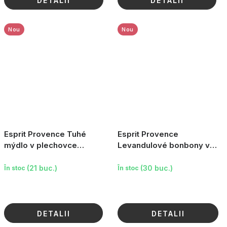
DETALII
DETALII
Nou
Nou
Esprit Provence Tuhé
Esprit Provence
mýdlo v plechovce
Levandulové bonbony v
Provence Levandule, 25g
plechovce Provence, 85 g
(21 buc.)
(30 buc.)
În stoc
În stoc
DETALII
DETALII