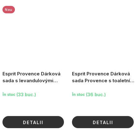
Nou
Esprit Provence Dárková
Esprit Provence Dárková
sada s levandulovými
sada Provence s toaletní
produkty Paris Eiffel -
vodou - Levandule, 2 ks
Levandule, 3 ks
(33 buc.)
(36 buc.)
În stoc
În stoc
DETALII
DETALII