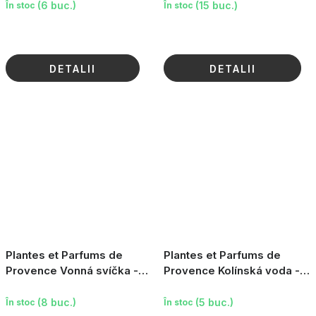
Altitude, 100ml
(6 buc.)
(15 buc.)
În stoc
În stoc
DETALII
DETALII
Plantes et Parfums de
Plantes et Parfums de
Provence Vonná svíčka -
Provence Kolínská voda -
Lavande Altitude, 180g
Lavande Altitude, 100ml
(8 buc.)
(5 buc.)
În stoc
În stoc