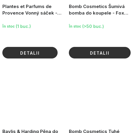
Plantes et Parfums de
Bomb Cosmetics Šumivá
Provence Vonný sáček -
bomba do koupele - Foxy
Lavande Altitude, 10g
Loxy, 160 g
(1 buc.)
(>50 buc.)
În stoc
În stoc
DETALII
DETALII
Baylis & Harding Pěna do
Bomb Cosmetics Tuhé