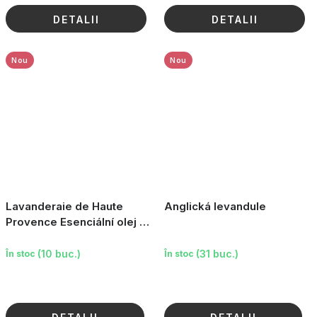
DETALII
DETALII
Nou
Nou
Lavanderaie de Haute
Anglická levandule
Provence Esenciální olej -
Levandule, 10ml
(10 buc.)
(31 buc.)
În stoc
În stoc