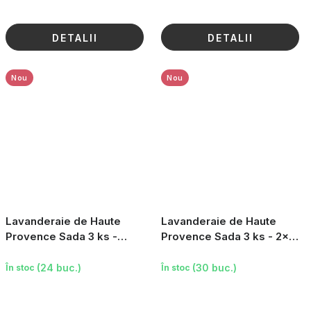
DETALII
DETALII
Nou
Nou
Lavanderaie de Haute
Lavanderaie de Haute
Provence Sada 3 ks -
Provence Sada 3 ks - 2×
Utěrka, tuhé mýdlo a vonný
vonný pytlík, 1× esenciální
pytlík
olej Levandin 10
(24 buc.)
(30 buc.)
În stoc
În stoc