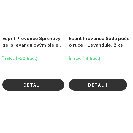
Esprit Provence Sprchový
Esprit Provence Sada péče
gel s levandulovým olejem
o ruce - Levandule, 2 ks
- Levandule, 245 ml
(>50 buc.)
(14 buc.)
În stoc
În stoc
DETALII
DETALII