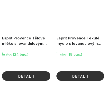
Esprit Provence Tělové
Esprit Provence Tekuté
mléko s levandulovým
mýdlo s levandulovým
olejem - Levandule, 240 ml
olejem - Levandule, 255 ml
(24 buc.)
(19 buc.)
În stoc
În stoc
DETALII
DETALII