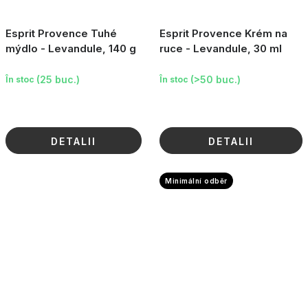
Esprit Provence Tuhé
Esprit Provence Krém na
mýdlo - Levandule, 140 g
ruce - Levandule, 30 ml
(25 buc.)
(>50 buc.)
În stoc
În stoc
DETALII
DETALII
Minimální odběr