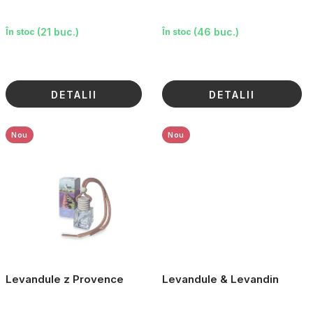
u
i
(21 buc.)
(46 buc.)
În stoc
În stoc
DETALII
DETALII
Nou
Nou
Levandule z Provence
Levandule & Levandin