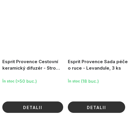
Esprit Provence Cestovní
Esprit Provence Sada péče
keramický difuzér - Strom
o ruce - Levandule, 3 ks
v levandulovém poli
(>50 buc.)
(18 buc.)
În stoc
În stoc
DETALII
DETALII