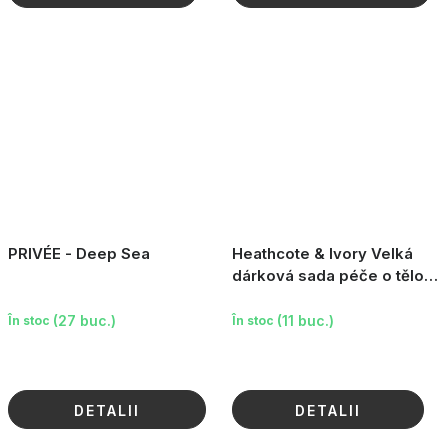
PRIVÉE - Deep Sea
Heathcote & Ivory Velká
dárková sada péče o tělo
Strawberry Thief, 8ks
(27 buc.)
(11 buc.)
În stoc
În stoc
DETALII
DETALII