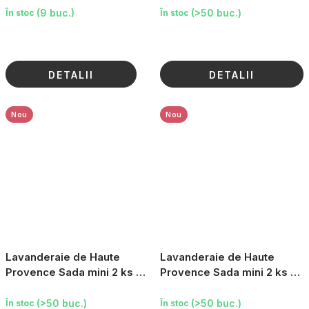
(9 buc.)
(>50 buc.)
În stoc
În stoc
DETALII
DETALII
Nou
Nou
Lavanderaie de Haute
Lavanderaie de Haute
Provence Sada mini 2 ks -
Provence Sada mini 2 ks -
Tuhé mýdlo a vonný pytlík
Tuhé mýdlo a vonný pytlík
(žlutý proužek)
(cikáda)
(>50 buc.)
(>50 buc.)
În stoc
În stoc