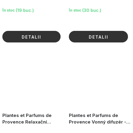
Antler, 100g
(19 buc.)
(30 buc.)
În stoc
În stoc
DETALII
DETALII
Plantes et Parfums de
Plantes et Parfums de
Provence Relaxační
Provence Vonný difuzér -
masážní olej - Lavande
Lavande Altitude, 100ml