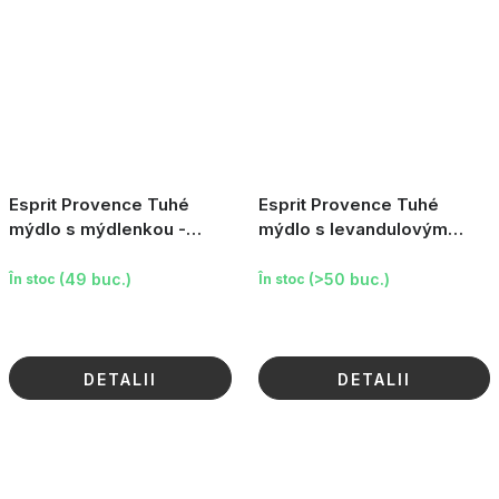
Esprit Provence Tuhé
Esprit Provence Tuhé
mýdlo s mýdlenkou -
mýdlo s levandulovým
Levandule, 100 g
olejem - Levandule, 100 g
(49 buc.)
(>50 buc.)
În stoc
În stoc
DETALII
DETALII