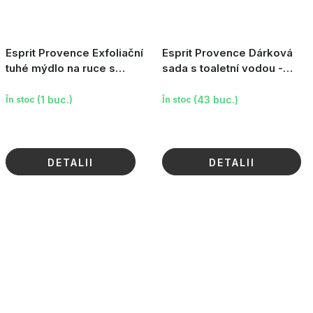
Esprit Provence Exfoliační
Esprit Provence Dárková
tuhé mýdlo na ruce s
sada s toaletní vodou -
levandulovým olejem -
Levandule, 2 ks
Levandule, 100 g
(1 buc.)
(43 buc.)
În stoc
În stoc
DETALII
DETALII