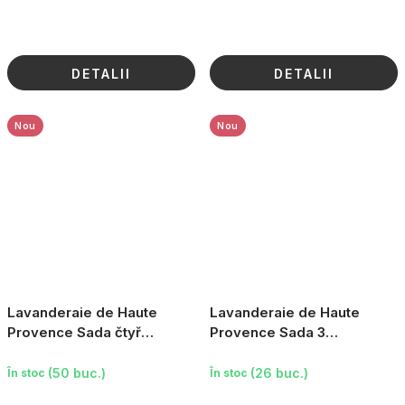
DETALII
DETALII
Nou
Nou
Lavanderaie de Haute
Lavanderaie de Haute
Provence Sada čtyř
Provence Sada 3
levandulových pytlíků (žlutý
levandulových pytlíků, s
proužek), 4×18g
kroužkem, 3×18g
(50 buc.)
(26 buc.)
În stoc
În stoc