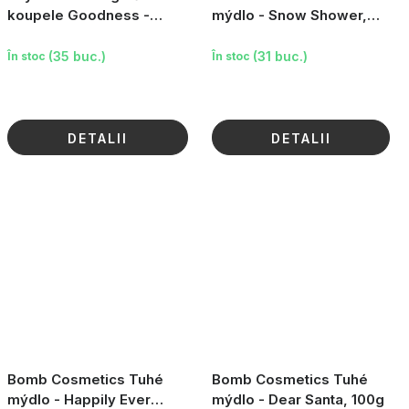
koupele Goodness -
mýdlo - Snow Shower,
Kokos, Vanilka & Shea,
100g
500ml
(35 buc.)
(31 buc.)
În stoc
În stoc
DETALII
DETALII
Bomb Cosmetics Tuhé
Bomb Cosmetics Tuhé
mýdlo - Happily Ever
mýdlo - Dear Santa, 100g