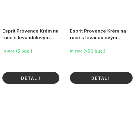
Esprit Provence Krém na
Esprit Provence Krém na
ruce s levandulovým
ruce s levandulovým
olejem - Levandule, 75 ml
olejem - Levandule, 30 ml
(5 buc.)
(>50 buc.)
În stoc
În stoc
DETALII
DETALII