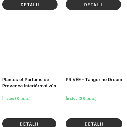
DETALII
DETALII
Plantes et Parfums de
PRIVÉE - Tangerine Dream
Provence Interiérová vůně
- Lavender Harvest, 100ml
(8 buc.)
(38 buc.)
În stoc
În stoc
DETALII
DETALII