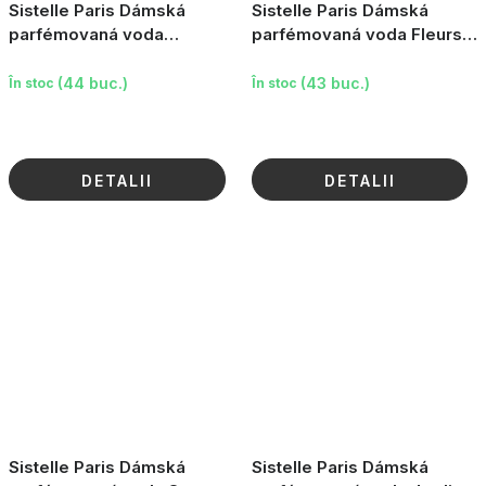
Sistelle Paris Dámská
Sistelle Paris Dámská
parfémovaná voda
parfémovaná voda Fleurs
Elegance, 90ml
de Sistelle Gold, 100ml
(44 buc.)
(43 buc.)
În stoc
În stoc
DETALII
DETALII
Sistelle Paris Dámská
Sistelle Paris Dámská