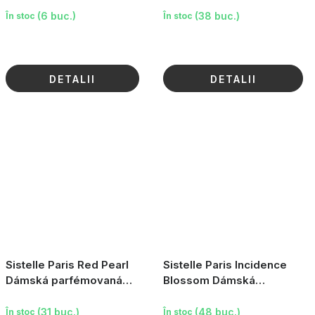
(6 buc.)
(38 buc.)
În stoc
În stoc
DETALII
DETALII
Sistelle Paris Red Pearl
Sistelle Paris Incidence
Dámská parfémovaná
Blossom Dámská
voda, 100ml
parfémovaná voda, 100ml
(31 buc.)
(48 buc.)
În stoc
În stoc