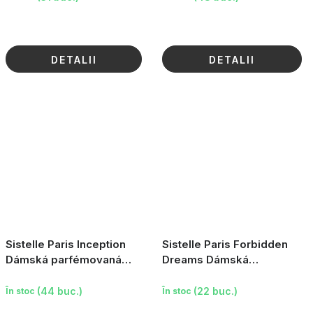
DETALII
DETALII
Sistelle Paris Inception
Sistelle Paris Forbidden
Dámská parfémovaná
Dreams Dámská
voda, 90ml
parfémovaná voda, 100ml
(44 buc.)
(22 buc.)
În stoc
În stoc