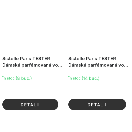
Sistelle Paris TESTER
Sistelle Paris TESTER
Dámská parfémovaná voda
Dámská parfémovaná voda
Only Me Passion, 100ml
Mondaine, 95ml
(8 buc.)
(14 buc.)
În stoc
În stoc
DETALII
DETALII