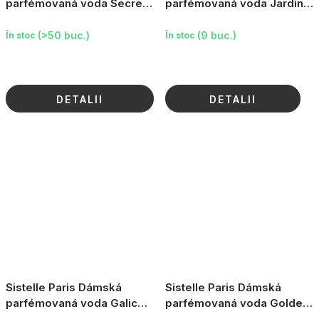
parfémovaná voda Secret
parfémovaná voda Jardin
de Sistelle, 85ml
de Sistelle, 85ml
(>50 buc.)
(9 buc.)
În stoc
În stoc
DETALII
DETALII
Sistelle Paris Dámská
Sistelle Paris Dámská
parfémovaná voda Galice
parfémovaná voda Golden
Sensuelle, 100ml
Girl, 100ml