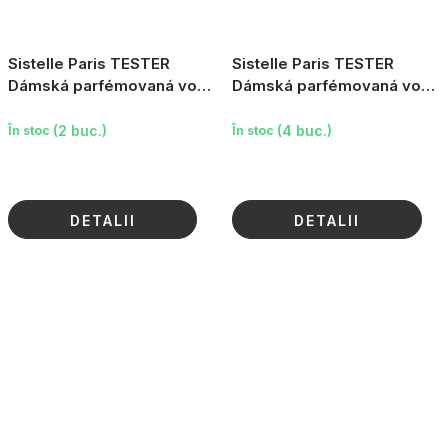
Sistelle Paris TESTER
Sistelle Paris TESTER
Dámská parfémovaná voda
Dámská parfémovaná voda
Forbidden Dreams, 100ml
Elegance, 90ml
(2 buc.)
(4 buc.)
În stoc
În stoc
DETALII
DETALII