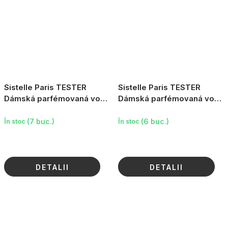
Sistelle Paris TESTER
Sistelle Paris TESTER
Dámská parfémovaná voda
Dámská parfémovaná voda
Mondaine, 10ml
Incidence, 10ml
(7 buc.)
(6 buc.)
În stoc
În stoc
DETALII
DETALII