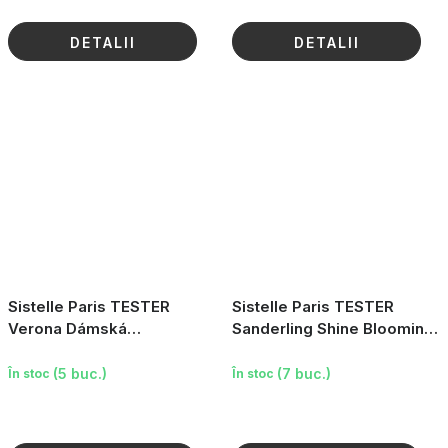
DETALII
DETALII
Sistelle Paris TESTER
Sistelle Paris TESTER
Verona Dámská
Sanderling Shine Blooming
parfémovaná voda, 10ml
Edition Dámská
parfémovaná voda, 95ml
(5 buc.)
(7 buc.)
În stoc
În stoc