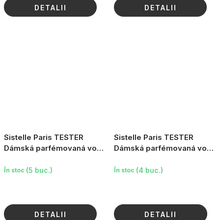
DETALII
DETALII
Sistelle Paris TESTER
Sistelle Paris TESTER
Dámská parfémovaná voda
Dámská parfémovaná voda
Secret de Sistelle, 85ml
Sanderling Shine Blooming
Edition, 10ml
(5 buc.)
(4 buc.)
În stoc
În stoc
DETALII
DETALII