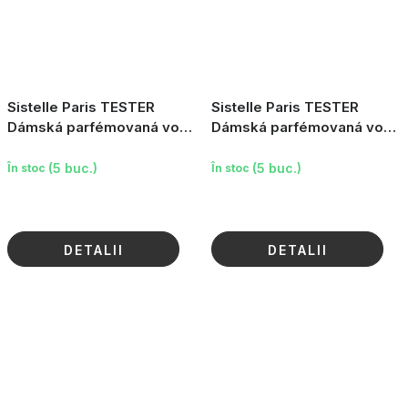
Sistelle Paris TESTER
Sistelle Paris TESTER
Dámská parfémovaná voda
Dámská parfémovaná voda
Inception, 90ml
Inception, 10ml
(5 buc.)
(5 buc.)
În stoc
În stoc
DETALII
DETALII