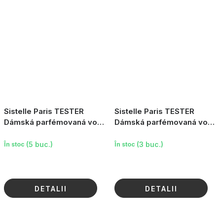
Sistelle Paris TESTER
Sistelle Paris TESTER
Dámská parfémovaná voda
Dámská parfémovaná voda
Red Pearl, 100ml
Only Me Passion, 10ml
(5 buc.)
(3 buc.)
În stoc
În stoc
DETALII
DETALII