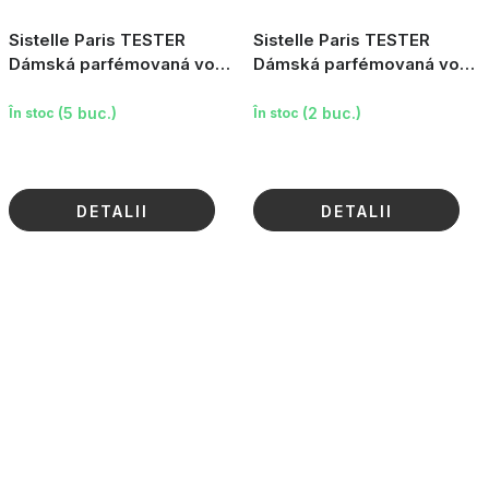
Sistelle Paris TESTER
Sistelle Paris TESTER
Dámská parfémovaná voda
Dámská parfémovaná voda
Forbidden Dreams, 10ml
Jardin de Sistelle, 85ml
(5 buc.)
(2 buc.)
În stoc
În stoc
DETALII
DETALII