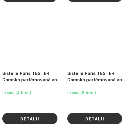
Sistelle Paris TESTER
Sistelle Paris TESTER
Dámská parfémovaná voda
Dámská parfémovaná voda
Rose Land Love, 10ml
Red Pearl, 10ml
(4 buc.)
(5 buc.)
În stoc
În stoc
DETALII
DETALII