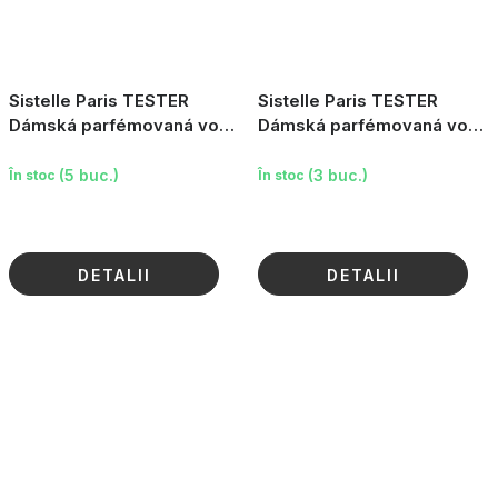
Sistelle Paris TESTER
Sistelle Paris TESTER
Dámská parfémovaná voda
Dámská parfémovaná voda
Golden Girl, 100ml
Galice Sensuelle, 100ml
(5 buc.)
(3 buc.)
În stoc
În stoc
DETALII
DETALII