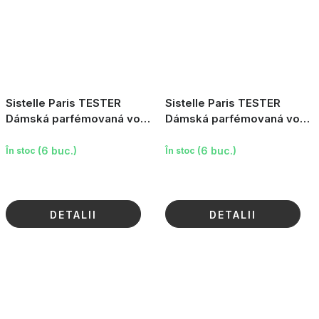
Sistelle Paris TESTER
Sistelle Paris TESTER
Dámská parfémovaná voda
Dámská parfémovaná voda
Incidence, 100ml
Incidence Blossom, 10ml
(6 buc.)
(6 buc.)
În stoc
În stoc
DETALII
DETALII