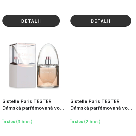
DETALII
DETALII
Sistelle Paris TESTER
Sistelle Paris TESTER
Dámská parfémovaná voda
Dámská parfémovaná voda
Incidence Blossom, 100ml
Fleurs de Sistelle Gold,
100ml
(3 buc.)
(2 buc.)
În stoc
În stoc