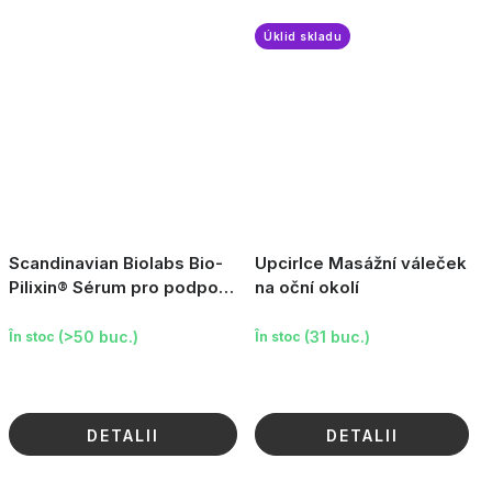
Úklid skladu
Scandinavian Biolabs Bio-
Upcirlce Masážní váleček
Pilixin® Sérum pro podporu
na oční okolí
růstu řas, 8ml
(>50 buc.)
(31 buc.)
În stoc
În stoc
DETALII
DETALII