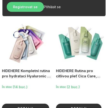
u
r
OBLÍBENÉ KOLEKCE
s
Registrovat se
Přihlásit se
e
e
PROMOTIE
a
p
PODLE TYPU PROVOZU
r
o
Jak nakupovat
Contacte
Despre noi
d
u
s
u
l
HIDEHERE Kompletní rutina
HIDEHERE Rutina pro
u
pro hydrataci Hyaluronic -
citlivou pleť Cica Care,
Triangle, 5×25ml
4×25ml
i
(14 buc.)
(2 buc.)
În stoc
În stoc