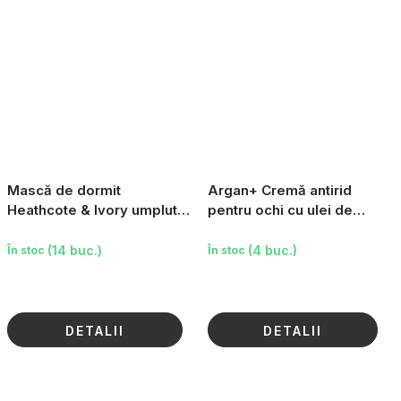
Mască de dormit
Argan+ Cremă antirid
Heathcote & Ivory umplută
pentru ochi cu ulei de
cu lavandă uscată - Hoț de
argan, 15 ml
căpșuni, 1 buc
(14 buc.)
(4 buc.)
În stoc
În stoc
DETALII
DETALII