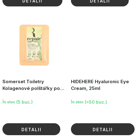
DETALII
DETALII
Somerset Toiletry
HIDEHERE Hyaluronic Eye
Kolagenové polštářky pod
Cream, 25ml
oči - Aloe Vera & Kyselina
Hyaluronová, 3 páry
(5 buc.)
(>50 buc.)
În stoc
În stoc
DETALII
DETALII