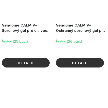
Vendome CALM V+
Vendome CALM V+
Sprchový gel pro citlivou
Ochranný sprchový gel pro
pokožku, 400ml
citlivou pokožku 0%, 400ml
(25 buc.)
(26 buc.)
În stoc
În stoc
DETALII
DETALII