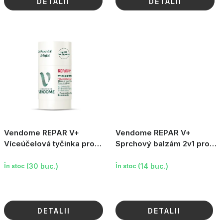
DETALII
DETALII
Vendome REPAR V+
Vendome REPAR V+
Víceúčelová tyčinka pro
Sprchový balzám 2v1 pro
atopickou pokožku, 50g
atopickou pokožku, 250g
(30 buc.)
(14 buc.)
În stoc
În stoc
DETALII
DETALII