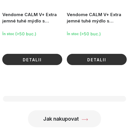
Vendome CALM V+ Extra
Vendome CALM V+ Extra
jemné tuhé mýdlo s
jemné tuhé mýdlo s
mandlovým olejem, 125g
bambuckým máslem, 125g
(>50 buc.)
(>50 buc.)
În stoc
În stoc
DETALII
DETALII
C
o
n
t
r
Jak nakupovat
o