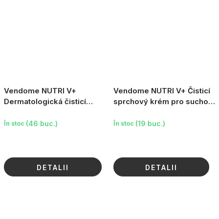
Vendome NUTRI V+
Vendome NUTRI V+ Čisticí
Dermatologická čisticí
sprchový krém pro suchou
pěna, 150ml
pokožku, 400ml
(46 buc.)
(19 buc.)
În stoc
În stoc
DETALII
DETALII