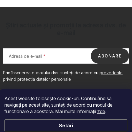
l
u
l
Știri actuale și promoții la adresa dvs. de
l
e-mail
i
s
t
ABONARE
Adresă de e-mail
ă
r
i
Prin înscrierea e-mailului dvs. sunteți de acord cu
prevederile
l
privind protecția datelor personale
S
o
u
r
Acest website folosește cookie-uri. Continuând să
b
navigați pe acest site, sunteți de acord cu modul de
s
funcționare a acestora. Mai multe informații
zde
.
o
Acceptăm plăți online
Setări
l