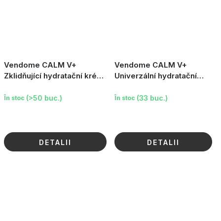
Vendome CALM V+
Vendome CALM V+
Zklidňující hydratační krém
Univerzální hydratační
na obličej, 50ml
krém pro citlivou pokožku,
250ml
(>50 buc.)
(33 buc.)
În stoc
În stoc
DETALII
DETALII