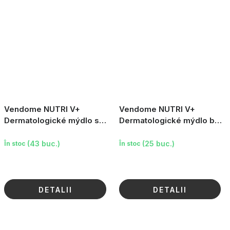
Vendome NUTRI V+
Vendome NUTRI V+
Dermatologické mýdlo s
Dermatologické mýdlo bez
meruňkovým olejem, 100g
parfemace, 100g
(43 buc.)
(25 buc.)
În stoc
În stoc
DETALII
DETALII