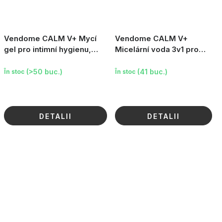
Vendome CALM V+ Mycí
Vendome CALM V+
gel pro intimní hygienu,
Micelární voda 3v1 pro
200ml
citlivou pokožku, 400ml
(>50 buc.)
(41 buc.)
În stoc
În stoc
DETALII
DETALII