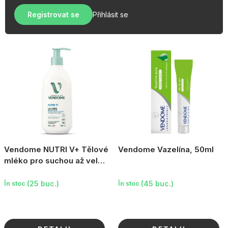
u
r
OBLÍBENÉ KOLEKCE
s
Registrovat se
Přihlásit se
e
e
PROMOTIE
a
p
PODLE TYPU PROVOZU
r
o
Jak nakupovat
Contacte
Despre noi
d
u
s
u
l
Vendome NUTRI V+ Tělové
Vendome Vazelína, 50ml
u
mléko pro suchou až velmi
suchou pokožku, 250ml
i
(25 buc.)
(45 buc.)
În stoc
În stoc