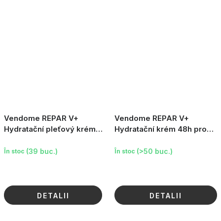
Vendome REPAR V+
Vendome REPAR V+
Hydratační pleťový krém
Hydratační krém 48h pro
pro atopickou pokožku,
atopickou pokožku, 250ml
50ml
(39 buc.)
(>50 buc.)
În stoc
În stoc
DETALII
DETALII