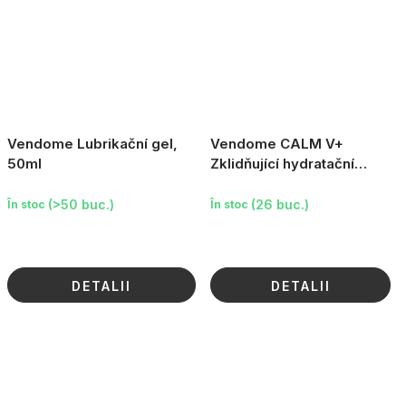
Vendome Lubrikační gel,
Vendome CALM V+
50ml
Zklidňující hydratační
sérum pro citlivou
pokožku, 30ml
(>50 buc.)
(26 buc.)
În stoc
În stoc
DETALII
DETALII