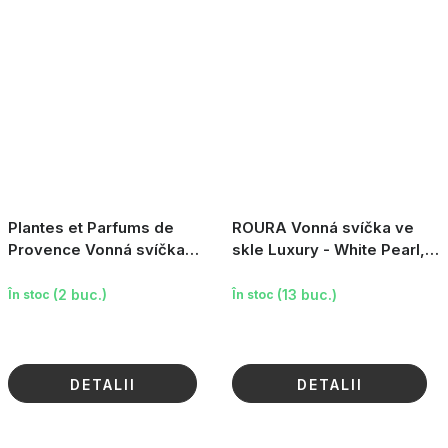
Plantes et Parfums de
ROURA Vonná svíčka ve
Provence Vonná svíčka
skle Luxury - White Pearl,
Claude Monet - Imprese,
200 g
východ slunce, 250 g
(2 buc.)
(13 buc.)
În stoc
În stoc
DETALII
DETALII