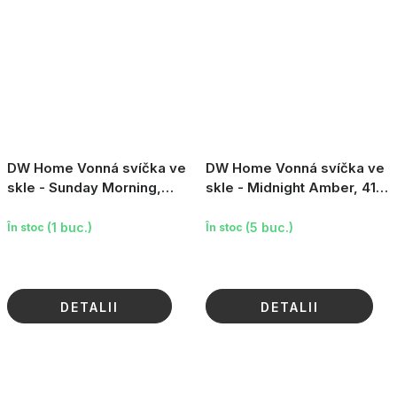
DW Home Vonná svíčka ve
DW Home Vonná svíčka ve
skle - Sunday Morning,
skle - Midnight Amber, 411g
258g (9.1oz)
(14.5oz)
(1 buc.)
(5 buc.)
În stoc
În stoc
DETALII
DETALII