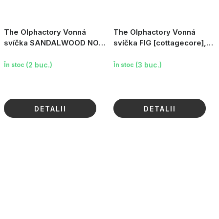
The Olphactory Vonná
The Olphactory Vonná
svíčka SANDALWOOD NOIR
svíčka FIG [cottagecore],
Eternal, 135 g
200 g
(2 buc.)
(3 buc.)
În stoc
În stoc
DETALII
DETALII