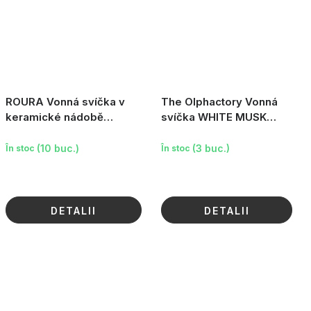
ROURA Vonná svíčka v
The Olphactory Vonná
keramické nádobě
svíčka WHITE MUSK
CRONOS, 465 g
#relax, 200 g
(10 buc.)
(3 buc.)
În stoc
În stoc
DETALII
DETALII