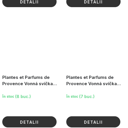
DETALII
DETALII
Plantes et Parfums de
Plantes et Parfums de
Provence Vonná svíčka
Provence Vonná svíčka
French Riviera - Lily & Iris,
French Riviera - Bergamot
180g
Mint, 180g
(8 buc.)
(7 buc.)
În stoc
În stoc
DETALII
DETALII