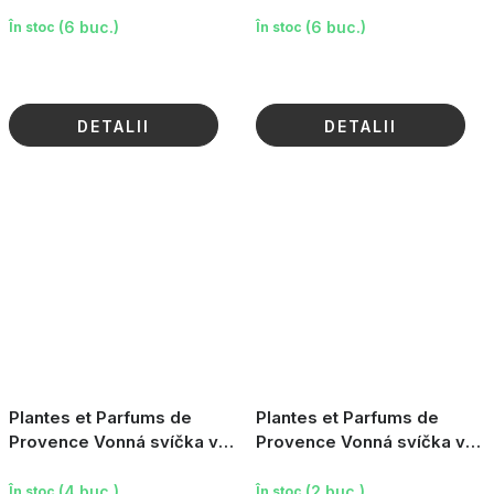
krabičce - White Bamboo,
krabičce - Pomegranate &
180g
Hibiscus, 180g
(6 buc.)
(6 buc.)
În stoc
În stoc
DETALII
DETALII
Plantes et Parfums de
Plantes et Parfums de
Provence Vonná svíčka v
Provence Vonná svíčka v
krabičce - Peony & Lily of
krabičce - Oriental Wood,
the Valley, 180g
180g
(4 buc.)
(2 buc.)
În stoc
În stoc