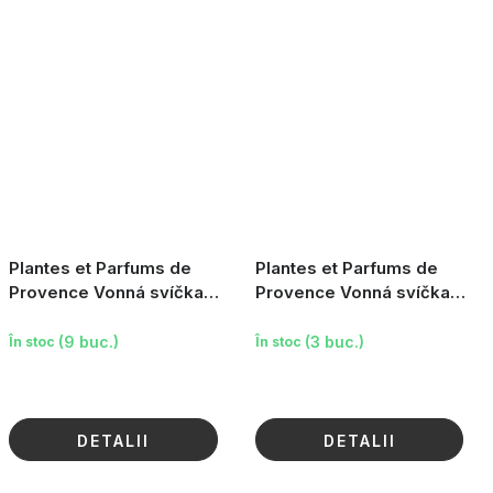
Plantes et Parfums de
Plantes et Parfums de
Provence Vonná svíčka
Provence Vonná svíčka
French Riviera - Aqua
French Riviera - Almond
Riviera, 180g
Blossom, 180g
(9 buc.)
(3 buc.)
În stoc
În stoc
DETALII
DETALII