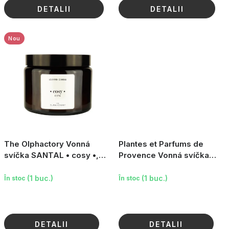
DETALII
DETALII
Nou
The Olphactory Vonná
Plantes et Parfums de
svíčka SANTAL • cosy •,
Provence Vonná svíčka
360 g
Claude Monet - Vycházka
poblíž Argenteuil (ver
(1 buc.)
(1 buc.)
În stoc
În stoc
DETALII
DETALII