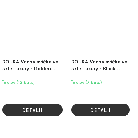
ROURA Vonná svíčka ve
ROURA Vonná svíčka ve
skle Luxury - Golden
skle Luxury - Black
Diamond, 200 g
Sapphire, 200 g
(13 buc.)
(7 buc.)
În stoc
În stoc
DETALII
DETALII