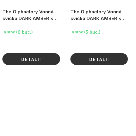
The Olphactory Vonná
The Olphactory Vonná
svíčka DARK AMBER <
svíčka DARK AMBER <
blessing >, 200 g
blessing >, 135 g
(6 buc.)
(5 buc.)
În stoc
În stoc
DETALII
DETALII