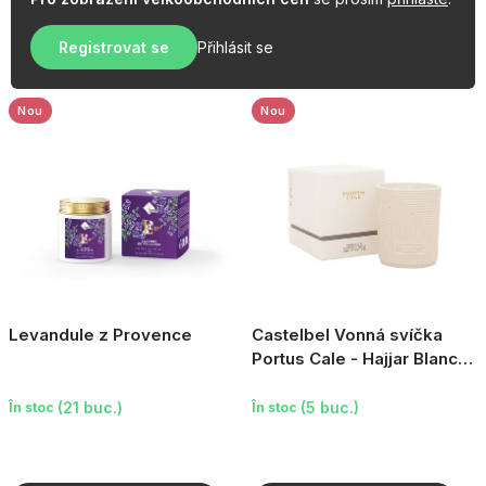
u
r
s
Registrovat se
Přihlásit se
e
e
a
p
Nou
Nou
r
o
d
u
s
u
l
Levandule z Provence
Castelbel Vonná svíčka
u
Portus Cale - Hajjar Blanc,
210 g
i
(21 buc.)
(5 buc.)
În stoc
În stoc