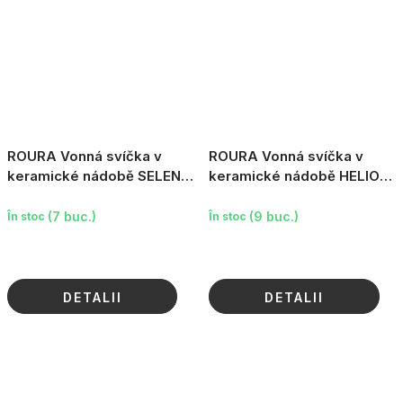
ROURA Vonná svíčka v
ROURA Vonná svíčka v
keramické nádobě SELENE,
keramické nádobě HELIOS,
465 g
465 g
(7 buc.)
(9 buc.)
În stoc
În stoc
DETALII
DETALII