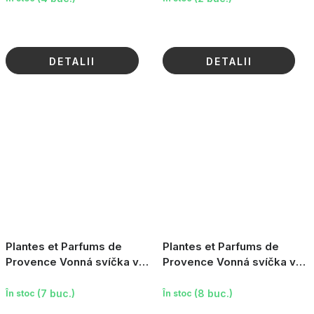
DETALII
DETALII
Plantes et Parfums de
Plantes et Parfums de
Provence Vonná svíčka v
Provence Vonná svíčka v
krabičce - Linen Dream,
krabičce - Intense Amber,
180g
180g
(7 buc.)
(8 buc.)
În stoc
În stoc