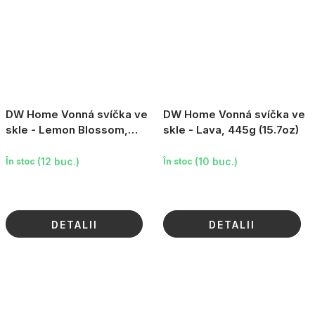
DW Home Vonná svíčka ve
DW Home Vonná svíčka ve
skle - Lemon Blossom,
skle - Lava, 445g (15.7oz)
411g (14.5oz)
(12 buc.)
(10 buc.)
În stoc
În stoc
DETALII
DETALII