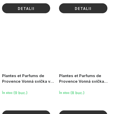
DETALII
DETALII
Plantes et Parfums de
Plantes et Parfums de
Provence Vonná svíčka v
Provence Vonná svíčka
krabičce - Absolute Tonka,
French Riviera - Wild
180g
Berries, 180g
(9 buc.)
(8 buc.)
În stoc
În stoc