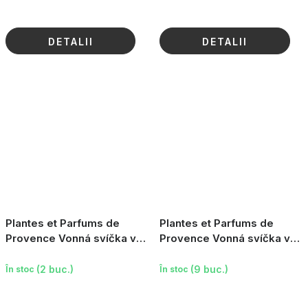
DETALII
DETALII
Plantes et Parfums de
Plantes et Parfums de
Provence Vonná svíčka v
Provence Vonná svíčka v
krabičce - Cotton Flower,
krabičce - Cashmere
180g
Softness, 180g
(2 buc.)
(9 buc.)
În stoc
În stoc