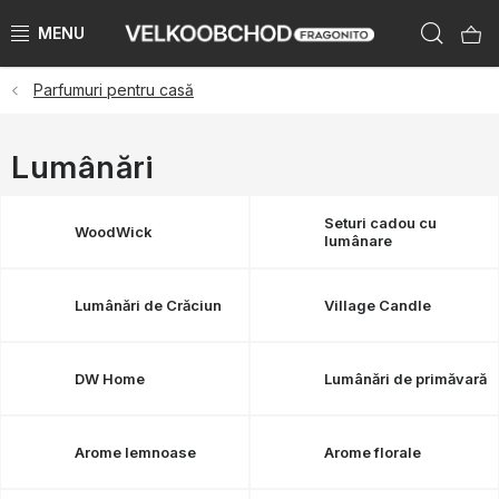
Treci
Căut
la
conținut
Parfumuri pentru casă
BRANDURI
PŘEDPRODEJ VÁNOCE 2025
Lumânări
NOUTĂTI 2023
Seturi cadou cu
WoodWick
lumânare
KATEGORIE
Lumânări de Crăciun
Village Candle
ZNAČKY PODLE ZEMÍ
DW Home
Lumânări de primăvară
ÚKLID SKLADU
KATALOGY
Arome lemnoase
Arome florale