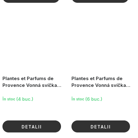
Plantes et Parfums de
Plantes et Parfums de
Provence Vonná svíčka
Provence Vonná svíčka
Claude Monet - Rameno
Claude Monet - Lekníny
Seiny poblíž Giverny (le
(růže), 180g
(4 buc.)
(6 buc.)
În stoc
În stoc
DETALII
DETALII