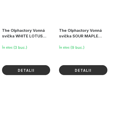
The Olphactory Vonná
The Olphactory Vonná
svíčka WHITE LOTUS
svíčka SOUR MAPLE
|heaven|, 200 g
flawless, 200 g
(3 buc.)
(9 buc.)
În stoc
În stoc
DETALII
DETALII