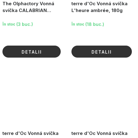
The Olphactory Vonná
terre d'Oc Vonná svíčka
svíčka CALABRIAN
L'heure ambrée, 180g
BERGAMOT Luminous, 200
g
(3 buc.)
(18 buc.)
În stoc
În stoc
DETALII
DETALII
terre d'Oc Vonná svíčka
terre d'Oc Vonná svíčka