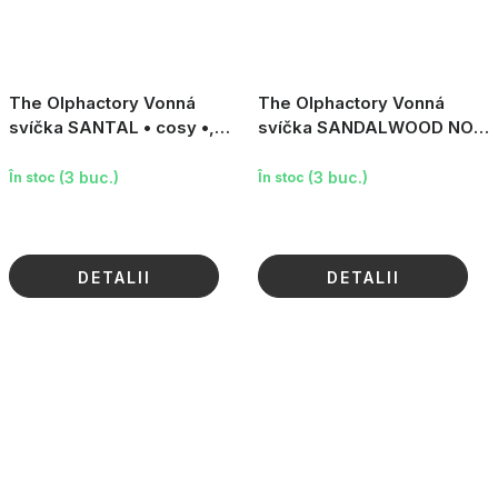
The Olphactory Vonná
The Olphactory Vonná
svíčka SANTAL • cosy •,
svíčka SANDALWOOD NOIR
200 g
Eternal, 200 g
(3 buc.)
(3 buc.)
În stoc
În stoc
DETALII
DETALII