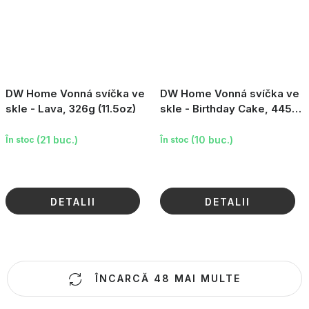
DW Home Vonná svíčka ve
DW Home Vonná svíčka ve
skle - Lava, 326g (11.5oz)
skle - Birthday Cake, 445g
(15.7oz)
(21 buc.)
(10 buc.)
În stoc
În stoc
DETALII
DETALII
C
ÎNCARCĂ 48 MAI MULTE
o
n