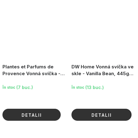
Plantes et Parfums de
DW Home Vonná svíčka ve
Provence Vonná svíčka -
skle - Vanilla Bean, 445g
Cashmere Softness, 180g
(15.7oz)
(7 buc.)
(13 buc.)
În stoc
În stoc
DETALII
DETALII