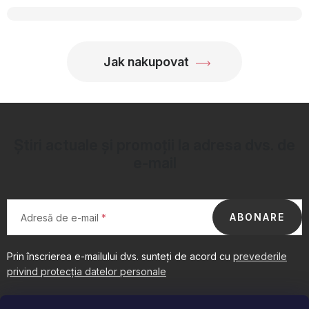
OBLÍBENÉ KOLEKCE
PROMOTIE
Jak nakupovat
PODLE TYPU PROVOZU
Jak nakupovat
Contacte
Despre noi
Știri actuale și promoții la adresa dvs. de
e-mail
ABONARE
Adresă de e-mail
Prin înscrierea e-mailului dvs. sunteți de acord cu
prevederile
privind protecția datelor personale
S
u