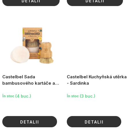
DETALII
DETALII
Castelbel Sada
Castelbel Kuchyňská utěrka
bambusového kartáče a
- Sardinka
mýdla na nádobí - Sardinka
(4 buc.)
(3 buc.)
În stoc
În stoc
DETALII
DETALII