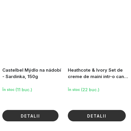
Castelbel Mýdlo na nádobí
Heathcote & Ivory Set de
- Sardinka, 150g
creme de maini intr-o cana
de ceramica, 2x50ml
(11 buc.)
(22 buc.)
În stoc
În stoc
DETALII
DETALII