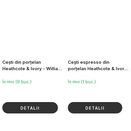
Cești din porțelan
Cești espresso din
Heathcote & Ivory - William
porțelan Heathcote & Ivory
Morris, 2 buc
- William Morris, 4 buc
(9 buc.)
(1 buc.)
În stoc
În stoc
DETALII
DETALII