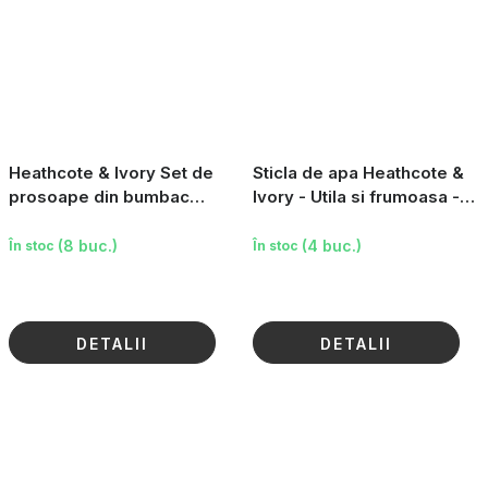
Heathcote & Ivory Set de
Sticla de apa Heathcote &
prosoape din bumbac
Ivory - Utila si frumoasa -
100% - Utile și frumoase-
Utila si frumoasa, 500ml
Utile și frumoase, 2 buc.
(8 buc.)
(4 buc.)
În stoc
În stoc
DETALII
DETALII