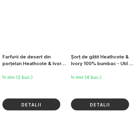
Farfurii de desert din
Șorț de gătit Heathcote &
porțelan Heathcote & Ivory
Ivory 100% bumbac - Util și
- William Morris, 4 buc
frumos
(2 buc.)
(4 buc.)
În stoc
În stoc
DETALII
DETALII