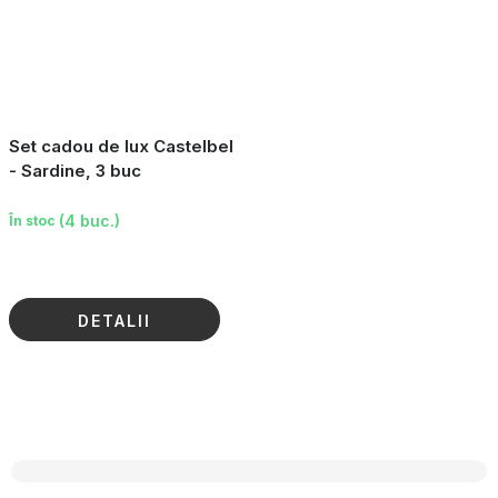
Set cadou de lux Castelbel
- Sardine, 3 buc
(4 buc.)
În stoc
DETALII
C
o
n