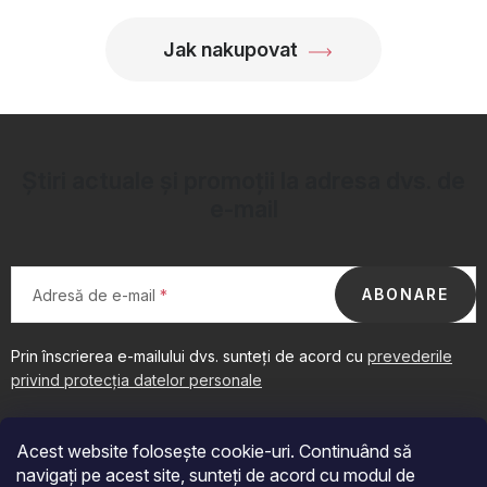
t
r
Jak nakupovat
o
l
u
l
Știri actuale și promoții la adresa dvs. de
l
e-mail
i
s
t
ABONARE
Adresă de e-mail
ă
r
i
Prin înscrierea e-mailului dvs. sunteți de acord cu
prevederile
l
privind protecția datelor personale
S
o
u
r
Acest website folosește cookie-uri. Continuând să
b
navigați pe acest site, sunteți de acord cu modul de