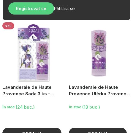
u
r
OBLÍBENÉ KOLEKCE
s
Registrovat se
Přihlásit se
e
e
PROMOTIE
a
p
Nou
PODLE TYPU PROVOZU
r
o
Jak nakupovat
Contacte
Despre noi
d
u
s
u
l
Lavanderaie de Haute
Lavanderaie de Haute
u
Provence Sada 3 ks -
Provence Utěrka Provence
Utěrka, tuhé mýdlo a vonný
s výšivkou - fialový,
i
pytlík
40×60cm
(24 buc.)
(13 buc.)
În stoc
În stoc