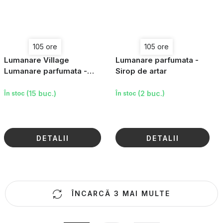
105 ore
105 ore
Lumanare Village
Lumanare parfumata -
Lumanare parfumata -
Sirop de artar
boabe de ienupar, mini
(15 buc.)
(2 buc.)
În stoc
În stoc
DETALII
DETALII
C
ÎNCARCĂ 3 MAI MULTE
o
n