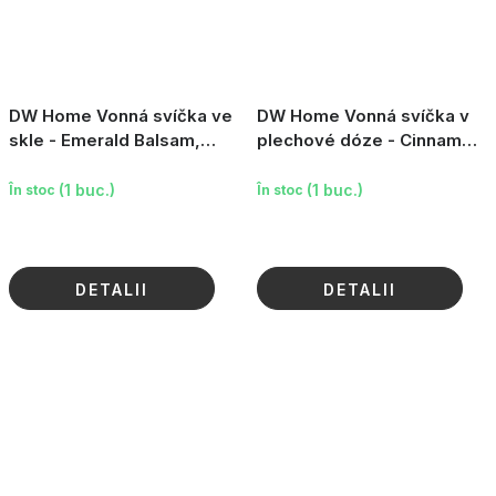
DW Home Vonná svíčka ve
DW Home Vonná svíčka v
skle - Emerald Balsam,
plechové dóze - Cinnamon
47.2oz
Gum Drops, 29.4
(1 buc.)
(1 buc.)
În stoc
În stoc
DETALII
DETALII