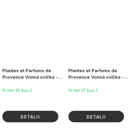
Plantes et Parfums de
Plantes et Parfums de
Provence Vonná svíčka -
Provence Vonná svíčka -
Christmas Desserts, 180g
Chimney Fire, 180g
(6 buc.)
(7 buc.)
În stoc
În stoc
DETALII
DETALII