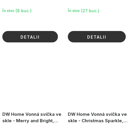
8.6oz
4oz
(8 buc.)
(27 buc.)
În stoc
În stoc
DETALII
DETALII
DW Home Vonná svíčka ve
DW Home Vonná svíčka ve
skle - Merry and Bright,
skle - Christmas Sparkle,
3.8oz
8.6oz