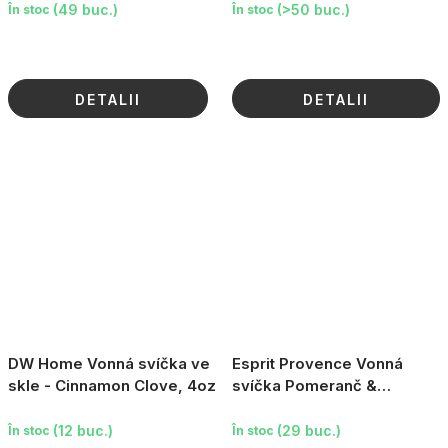
(49 buc.)
(>50 buc.)
În stoc
În stoc
DETALII
DETALII
DW Home Vonná svíčka ve
Esprit Provence Vonná
skle - Cinnamon Clove, 4oz
svíčka Pomeranč &
Skořice, 190g
(12 buc.)
(29 buc.)
În stoc
În stoc