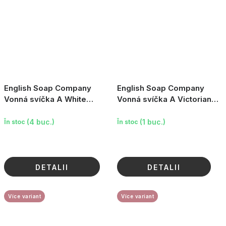
English Soap Company
English Soap Company
Vonná svíčka A White
Vonná svíčka A Victorian
Christmas - Bílé Vánoce,
Christmas - Viktoriánské
170ml
Vánoce, 170ml
(4 buc.)
(1 buc.)
În stoc
În stoc
DETALII
DETALII
Více variant
Více variant