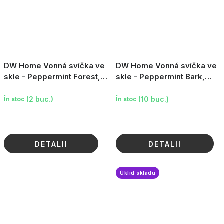
DW Home Vonná svíčka ve
DW Home Vonná svíčka ve
skle - Peppermint Forest,
skle - Peppermint Bark,
31.7oz
47.2oz
(2 buc.)
(10 buc.)
În stoc
În stoc
DETALII
DETALII
Úklid skladu