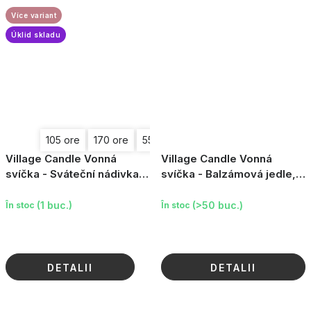
Více variant
Úklid skladu
105 ore
170 ore
55 ore
Village Candle Vonná
Village Candle Vonná
svíčka - Sváteční nádivka,
svíčka - Balzámová jedle,
malá
malá
(1 buc.)
(>50 buc.)
În stoc
În stoc
DETALII
DETALII