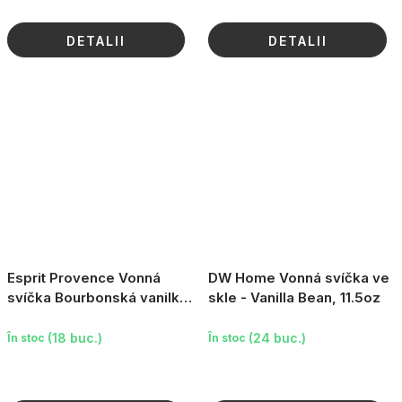
DETALII
DETALII
Esprit Provence Vonná
DW Home Vonná svíčka ve
svíčka Bourbonská vanilka,
skle - Vanilla Bean, 11.5oz
100g
(18 buc.)
(24 buc.)
În stoc
În stoc