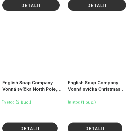
DETALII
DETALII
English Soap Company
English Soap Company
Vonná svíčka North Pole,
Vonná svíčka Christmas
170ml
Wreath - Skořice &
Pomeranč, 170ml
(3 buc.)
(1 buc.)
În stoc
În stoc
DETALII
DETALII