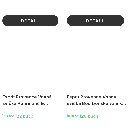
DETALII
DETALII
Esprit Provence Vonná
Esprit Provence Vonná
svíčka Pomeranč &
svíčka Bourbonská vanilka,
Skořice, 100g
190g
(22 buc.)
(20 buc.)
În stoc
În stoc