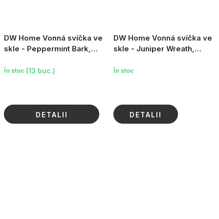
DW Home Vonná svíčka ve
DW Home Vonná svíčka ve
skle - Peppermint Bark,
skle - Juniper Wreath,
8.6oz
3.8oz
(13 buc.)
În stoc
În stoc
DETALII
DETALII