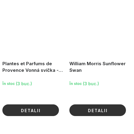
Plantes et Parfums de
William Morris Sunflower
Provence Vonná svíčka -
Swan
Frosted Fir, 180g
(3 buc.)
(3 buc.)
În stoc
În stoc
DETALII
DETALII