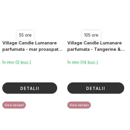
55 ore
105 ore
Village Candle Lumanare
Village Candle Lumanare
parfumata - mar proaspat -
parfumata - Tangerine &
mar crocant, mic
Conifer, petit
(3 buc.)
(14 buc.)
În stoc
În stoc
DETALII
DETALII
Více variant
Více variant