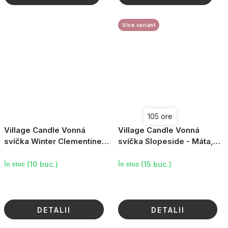
Více variant
105 ore
Village Candle Vonná
Village Candle Vonná
svíčka Winter Clementine -
svíčka Slopeside - Máta,
Sváteční mandarinka, malá
Citrón & Eukalyptus, malá
(10 buc.)
(15 buc.)
În stoc
În stoc
DETALII
DETALII