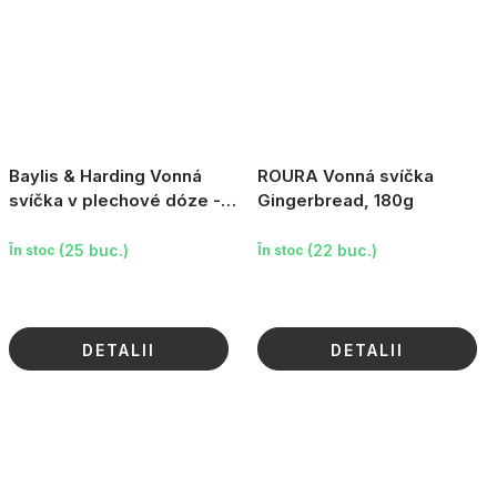
Baylis & Harding Vonná
ROURA Vonná svíčka
svíčka v plechové dóze -
Gingerbread, 180g
Zimní království, 390g
(25 buc.)
(22 buc.)
În stoc
În stoc
DETALII
DETALII