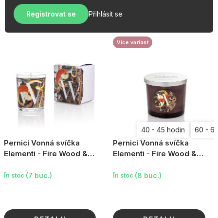
u
r
OBLÍBENÉ KOLEKCE
s
Registrovat se
Přihlásit se
e
e
PROMOTIE
a
p
Více variant
PODLE TYPU PROVOZU
r
o
Jak nakupovat
Contacte
Despre noi
d
u
s
u
40 - 45 hodin
60 - 6
l
Pernici Vonná svíčka
Pernici Vonná svíčka
u
Elementi - Fire Wood &
Elementi - Fire Wood &
Orange Zest, 70g
Orange Zest, 200g
i
(7 buc.)
(8 buc.)
În stoc
În stoc