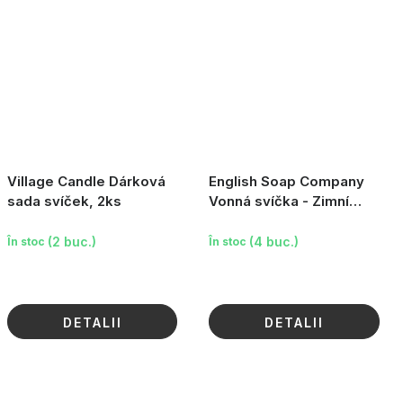
Village Candle Dárková
English Soap Company
sada svíček, 2ks
Vonná svíčka - Zimní
slunovrat, 170ml
(2 buc.)
(4 buc.)
În stoc
În stoc
DETALII
DETALII