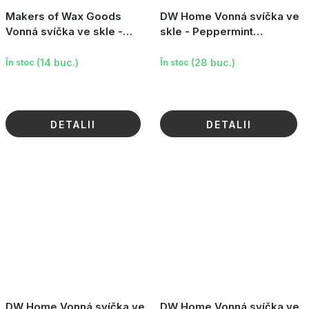
Makers of Wax Goods
DW Home Vonná svíčka ve
Vonná svíčka ve skle -
skle - Peppermint
Cassis, 3.8oz
Marshmallows, 15.2oz
(14 buc.)
(28 buc.)
În stoc
În stoc
DETALII
DETALII
DW Home Vonná svíčka ve
DW Home Vonná svíčka ve