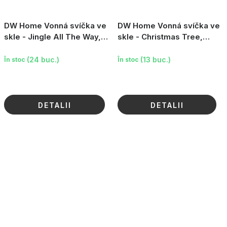
DW Home Vonná svíčka ve
DW Home Vonná svíčka ve
skle - Jingle All The Way,
skle - Christmas Tree,
8.8oz
11.5oz
(24 buc.)
(13 buc.)
În stoc
În stoc
DETALII
DETALII