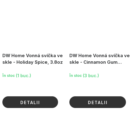
DW Home Vonná svíčka ve
DW Home Vonná svíčka ve
skle - Holiday Spice, 3.8oz
skle - Cinnamon Gum
Drops, 15.2oz
(1 buc.)
(3 buc.)
În stoc
În stoc
DETALII
DETALII