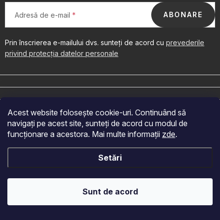
OBLÍBENÉ KOLEKCE
ABONARE
Adresă de e-mail
PROMOTIE
Prin înscrierea e-mailului dvs. sunteți de acord cu
prevederile
PODLE TYPU PROVOZU
privind protecția datelor personale
S
u
Jak nakupovat
Contacte
Despre noi
b
s
Acest website folosește cookie-uri. Continuând să
o
navigați pe acest site, sunteți de acord cu modul de
Acceptăm plăți online
l
funcționare a acestora. Mai multe informații
zde
.
Drepturi de autor 2026
Velkoobchod Fragonito.cz
. Toate drepturile
Setări
rezervate.
Creat de Shoptet
Sunt de acord