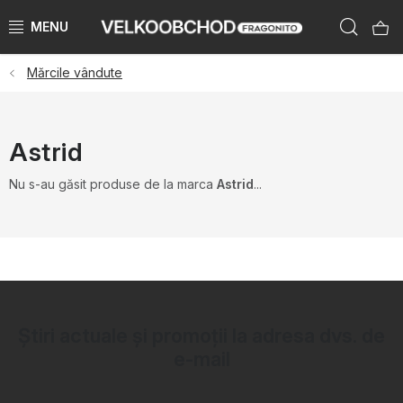
Treci
Căut
la
conținut
Mărcile vândute
BRANDURI
PŘEDPRODEJ VÁNOCE 2025
Astrid
NOUTĂTI 2023
Nu s-au găsit produse de la marca
Astrid
...
KATEGORIE
ZNAČKY PODLE ZEMÍ
ÚKLID SKLADU
Știri actuale și promoții la adresa dvs. de
e-mail
KATALOGY