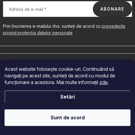
OBLÍBENÉ KOLEKCE
ABONARE
Adresă de e-mail
PROMOTIE
Prin înscrierea e-mailului dvs. sunteți de acord cu
prevederile
PODLE TYPU PROVOZU
privind protecția datelor personale
S
u
Jak nakupovat
Contacte
Despre noi
b
s
Acest website folosește cookie-uri. Continuând să
o
navigați pe acest site, sunteți de acord cu modul de
Acceptăm plăți online
l
funcționare a acestora. Mai multe informații
zde
.
Drepturi de autor 2026
Velkoobchod Fragonito.cz
. Toate drepturile
Setări
rezervate.
Creat de Shoptet
Sunt de acord