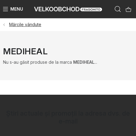
Treci
Căut
la
conținut
Mărcile vândute
BRANDURI
PŘEDPRODEJ VÁNOCE 2025
MEDIHEAL
NOUTĂTI 2023
Nu s-au găsit produse de la marca
MEDIHEAL
...
KATEGORIE
ZNAČKY PODLE ZEMÍ
ÚKLID SKLADU
Știri actuale și promoții la adresa dvs. de
e-mail
KATALOGY