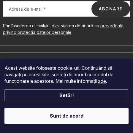
OBLÍBENÉ KOLEKCE
ABONARE
Adresă de e-mail
PROMOTIE
Prin înscrierea e-mailului dvs. sunteți de acord cu
prevederile
PODLE TYPU PROVOZU
privind protecția datelor personale
S
u
Jak nakupovat
Contacte
Despre noi
b
s
Acest website folosește cookie-uri. Continuând să
o
navigați pe acest site, sunteți de acord cu modul de
Acceptăm plăți online
l
funcționare a acestora. Mai multe informații
zde
.
Drepturi de autor 2026
Velkoobchod Fragonito.cz
. Toate drepturile
Setări
rezervate.
Creat de Shoptet
Sunt de acord