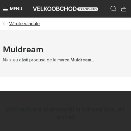
Treci
Căut
la
conținut
Mărcile vândute
BRANDURI
PŘEDPRODEJ VÁNOCE 2025
Muldream
NOUTĂTI 2023
Nu s-au găsit produse de la marca
Muldream
...
KATEGORIE
ZNAČKY PODLE ZEMÍ
ÚKLID SKLADU
Știri actuale și promoții la adresa dvs. de
e-mail
KATALOGY