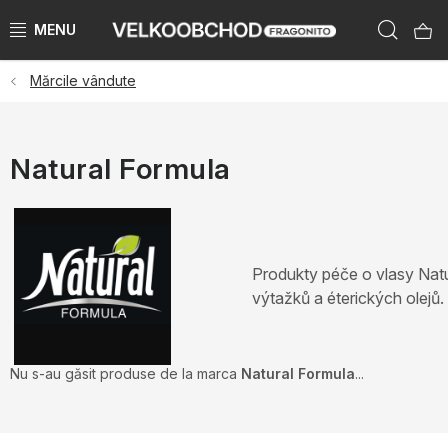
Treci
Căut
la
conținut
Mărcile vândute
BRANDURI
PŘEDPRODEJ VÁNOCE 2025
Natural Formula
NOUTĂTI 2023
KATEGORIE
Produkty péče o vlasy Natu
ZNAČKY PODLE ZEMÍ
výtažků a éterických olejů.
ÚKLID SKLADU
Nu s-au găsit produse de la marca
Natural Formula
...
KATALOGY