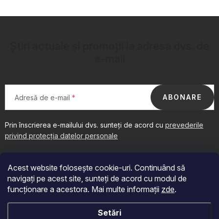
OBLÍBENÉ KOLEKCE
PROMOTIE
Știri actuale și promoții la adresa dvs. de
PODLE TYPU PROVOZU
e-mail
Jak nakupovat
Contacte
Despre noi
ABONARE
Adresă de e-mail
Prin înscrierea e-mailului dvs. sunteți de acord cu
prevederile
privind protecția datelor personale
S
u
Acest website folosește cookie-uri. Continuând să
b
navigați pe acest site, sunteți de acord cu modul de
s
funcționare a acestora. Mai multe informații
zde
.
o
Acceptăm plăți online
Setări
l