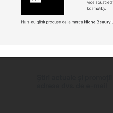
více soustředi
kosmetiky.
Nu s-au găsit produse de la marca
Niche Beauty 
Știri actuale și promoții
adresa dvs. de e-mail
S
u