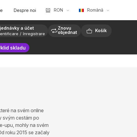
RON
Română
te
Despre noi
jednávky a účet
Znovu
objednat
entificare
înregistrare
COŞ
klid skladu
DE
CUMPĂRĂTURI
teré na svém online
ky svým cestám po
ake-upu, mohly na svém
 Od roku 2015 se začaly