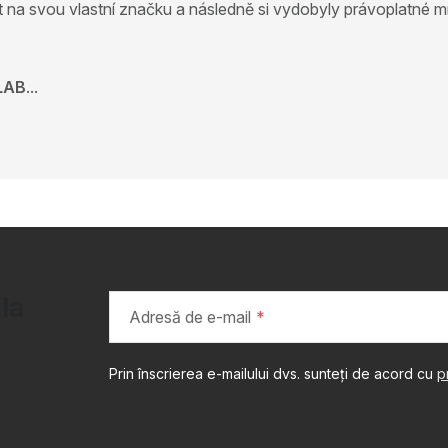
t na svou vlastní značku a následně si vydobyly právoplatné m
LAB
...
 la
Adresă de e-mail
Prin înscrierea e-mailului dvs. sunteți de acord cu
p