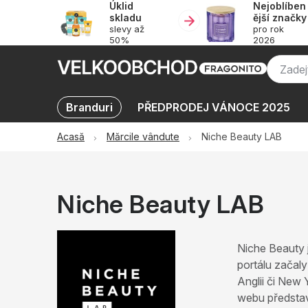
Úklid
Nejoblíben
Treci
skladu
ější značky
la
slevy až
pro rok
conținut
50%
2026
Branduri
PŘEDPRODEJ VÁNOCE 2025
KATALOGY
Oblíbené kolekce
Promot
Acasă
Mărcile vândute
Niche Beauty LAB
Niche Beauty LAB
Niche Beauty 
portálu začal
Anglii či New
webu představi