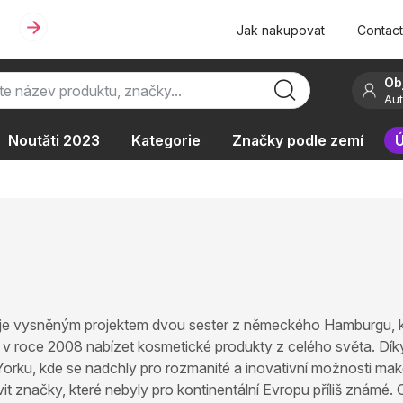
Jak nakupovat
Contac
Ob
Aut
Noutăti 2023
Kategorie
Značky podle zemí
Ú
ie
Podle typu provozu
je vysněným projektem dvou sester z německého Hamburgu, k
y v roce 2008 nabízet kosmetické produkty z celého světa. Dí
 Yorku, kde se nadchly pro rozmanité a inovativní možnosti m
t značky, které nebyly pro kontinentální Evropu příliš známé.