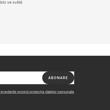
ísto ve světě
ABONARE
revederile privind protecția datelor personale