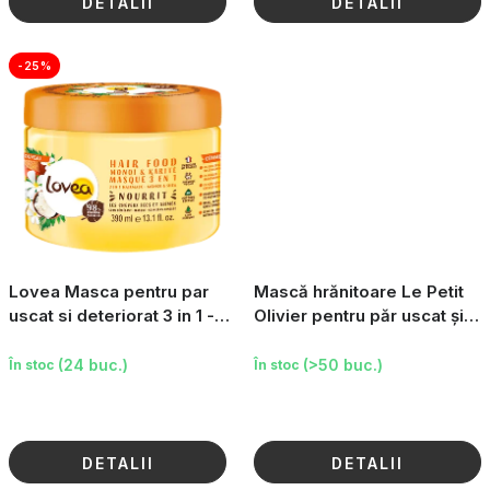
DETALII
DETALII
-25%
Lovea Masca pentru par
Mască hrănitoare Le Petit
uscat si deteriorat 3 in 1 -
Olivier pentru păr uscat și
Monoi, 390 ml
deteriorat, 330 ml
(24 buc.)
(>50 buc.)
În stoc
În stoc
DETALII
DETALII