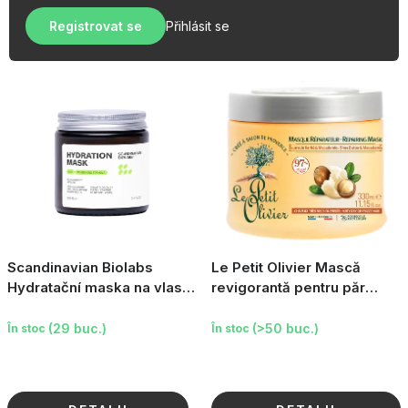
u
r
OBLÍBENÉ KOLEKCE
s
Registrovat se
Přihlásit se
e
e
PROMOTIE
a
p
PODLE TYPU PROVOZU
r
o
Jak nakupovat
Contacte
Despre noi
d
u
s
u
l
Scandinavian Biolabs
Le Petit Olivier Mască
u
Hydratační maska na vlasy,
revigorantă pentru păr
100ml
uscat - unt de shea și ulei
i
de macadamia, 330 m
(29 buc.)
(>50 buc.)
În stoc
În stoc