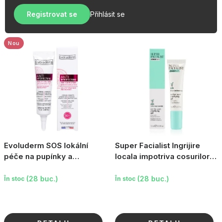
u
r
OBLÍBENÉ KOLEKCE
s
Registrovat se
Přihlásit se
e
e
PROMOTIE
a
p
Nou
PODLE TYPU PROVOZU
r
o
Jak nakupovat
Contacte
Despre noi
d
u
s
u
l
Evoluderm SOS lokální
Super Facialist Ingrijire
u
péče na pupínky a
locala impotriva cosurilor -
nedokonalosti Pink
Niacinamida, 15ml
i
Grapefruit, 15 ml
(28 buc.)
(28 buc.)
În stoc
În stoc