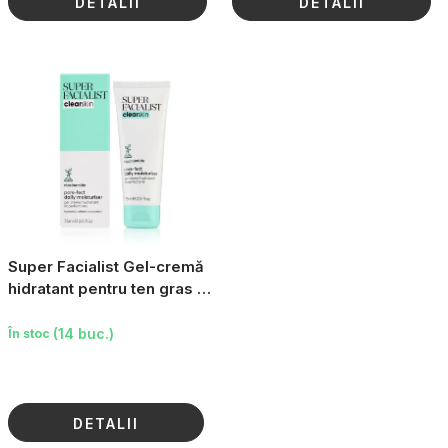
DETALII
DETALII
Super Facialist Gel-cremă
hidratant pentru ten gras -
Niacinamidă, 75 ml
(14 buc.)
În stoc
DETALII