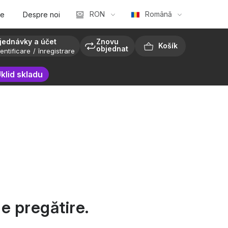
RON
Română
te
Despre noi
jednávky a účet
Znovu
objednat
entificare
înregistrare
COŞ
klid skladu
DE
CUMPĂRĂTURI
e pregătire.