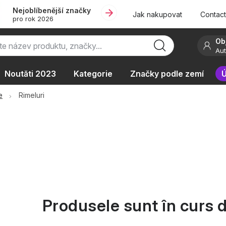
Nejoblíbenější značky
Jak nakupovat
Contac
pro rok 2026
Ob
Aut
Noutăti 2023
Kategorie
Značky podle zemí
Ú
ie
Podle typu provozu
e
Rimeluri
Produsele sunt în curs d