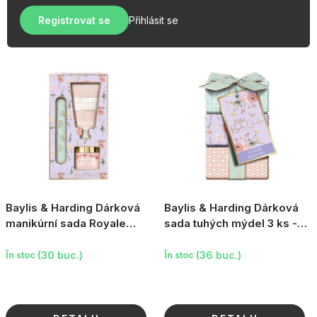
u
r
OBLÍBENÉ KOLEKCE
s
Registrovat se
Přihlásit se
e
e
PROMOTIE
a
p
PODLE TYPU PROVOZU
r
o
Jak nakupovat
Contacte
Despre noi
d
u
s
u
l
Baylis & Harding Dárková
Baylis & Harding Dárková
u
manikúrní sada Royale
sada tuhých mýdel 3 ks -
Garden - Levandule &
Levandule & Šípkový čaj,
i
Šípkový čaj, 3ks
3×100g
(30 buc.)
(36 buc.)
În stoc
În stoc