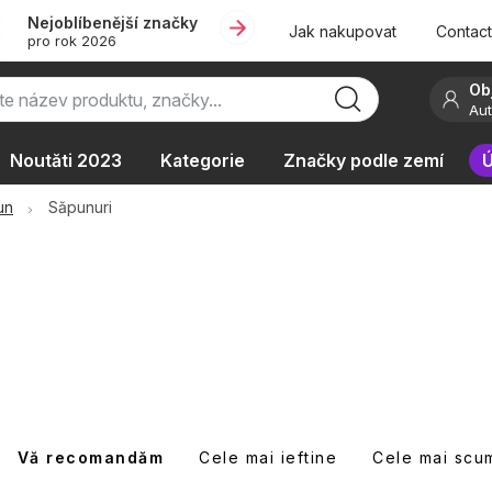
Nejoblíbenější značky
Jak nakupovat
Contac
pro rok 2026
Ob
Aut
Noutăti 2023
Kategorie
Značky podle zemí
Ú
ie
Podle typu provozu
un
Săpunuri
S
Vă recomandăm
Cele mai ieftine
Cele mai scu