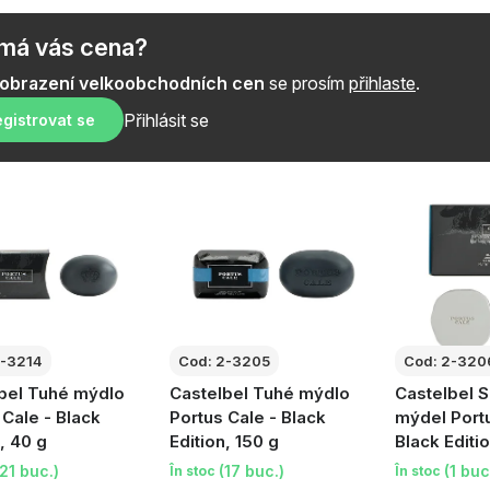
e
l
ímá vás cena?
e
zobrazení velkoobchodních cen
se prosím
přihlaste
.
c
Přihlásit se
gistrovat se
t
a
r
e
a
-3214
Cod:
2-3205
Cod:
2-320
p
bel Tuhé mýdlo
Castelbel Tuhé mýdlo
Castelbel 
r
 Cale - Black
Portus Cale - Black
mýdel Portu
, 40 g
Edition, 150 g
Black Editio
o
(21 buc.)
(17 buc.)
(1 buc
În stoc
În stoc