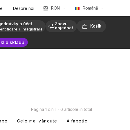
RON
Română
te
Despre noi
jednávky a účet
Znovu
objednat
entificare
înregistrare
COŞ
klid skladu
DE
CUMPĂRĂTURI
Pagina
1
din
1
-
6
articole în total
mpe
Cele mai vândute
Alfabetic