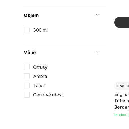
Objem
300 ml
Vůně
Citrusy
Ambra
Tabák
Cod:
O
Engli
Cedrové dřevo
Tuhé m
Bergam
190g
În stoc