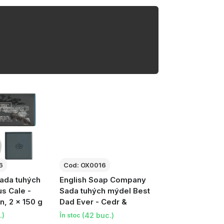
6
Cod:
OX0016
Sada tuhých
English Soap Company
s Cale -
Sada tuhých mýdel Best
n, 2 × 150 g
Dad Ever - Cedr &
Borovice, 3×20g
.)
(42 buc.)
În stoc