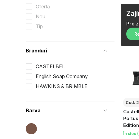
r
L
Ofertă
ă
Zaj
Nou
i
l
Pro 
Tip
s
a
Re
t
t
Branduri
ă
e
p
CASTELBEL
r
English Soap Company
r
a
HAWKINS & BRIMBLE
o
l
d
Cod:
2
ă
Barva
Castel
u
Portus
s
Edition
În stoc
e