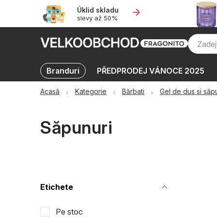
Treci
Úklid skladu
la
slevy až 50%
conținut
Branduri
PŘEDPRODEJ VÁNOCE 2025
KATALOGY
Oblíbené kolekce
Promot
Acasă
Kategorie
Bărbati
Gel de dus si săp
Săpunuri
B
Etichete
a
Pe stoc