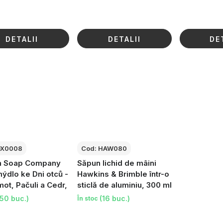
d
u
s
DETALII
DETALII
DE
u
l
u
i
X0008
Cod:
HAW080
sh Soap Company
Săpun lichid de mâini
ýdlo ke Dni otců -
Hawkins & Brimble într-o
ot, Pačuli a Cedr,
sticlă de aluminiu, 300 ml
(50 buc.)
(16 buc.)
În stoc