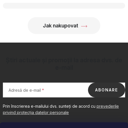
OBLÍBENÉ KOLEKCE
PROMOTIE
Jak nakupovat
PODLE TYPU PROVOZU
Jak nakupovat
Contacte
Despre noi
Știri actuale și promoții la adresa dvs. de
e-mail
ABONARE
Adresă de e-mail
Prin înscrierea e-mailului dvs. sunteți de acord cu
prevederile
privind protecția datelor personale
S
u