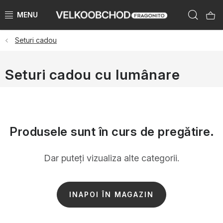
Treci
Căut
la
conținut
Seturi cadou
BRANDURI
PŘEDPRODEJ VÁNOCE 2025
Seturi cadou cu lumânare
NOUTĂTI 2023
KATEGORIE
Produsele sunt în curs de pregătire.
ZNAČKY PODLE ZEMÍ
Dar puteţi vizualiza alte categorii.
ÚKLID SKLADU
INAPOI ÎN MAGAZIN
KATALOGY