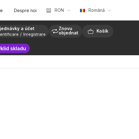
RON
Română
te
Despre noi
jednávky a účet
Znovu
objednat
entificare
înregistrare
COŞ
klid skladu
DE
CUMPĂRĂTURI