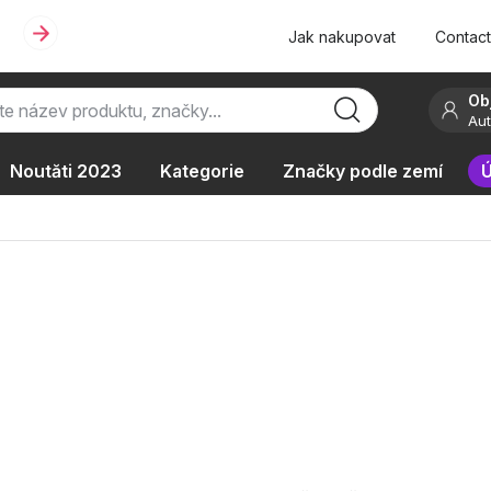
Jak nakupovat
Contac
Ob
Aut
Noutăti 2023
Kategorie
Značky podle zemí
Ú
ie
Podle typu provozu