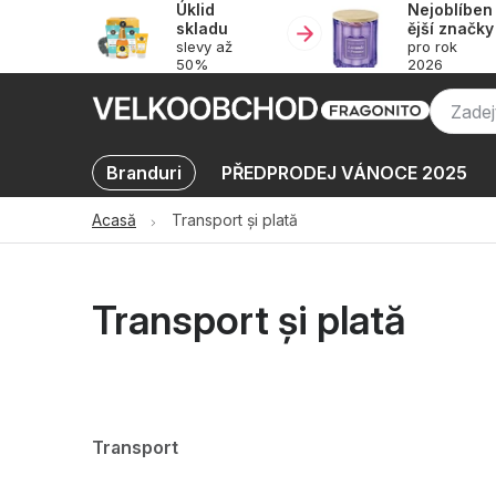
Úklid
Nejoblíben
Treci
skladu
ější značky
la
slevy až
pro rok
conținut
50%
2026
Branduri
PŘEDPRODEJ VÁNOCE 2025
KATALOGY
Oblíbené kolekce
Promot
Acasă
Transport și plată
Transport și plată
Transport