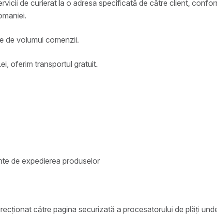
icii de curierat la o adresa specificată de către client, conform
Romaniei.
ție de volumul comenzii.
, oferim transportul gratuit.
inte de expedierea produselor
edirecționat către pagina securizată a procesatorului de plăți und