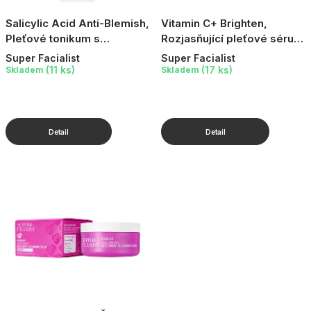
Salicylic Acid Anti-Blemish,
Vitamin C+ Brighten,
Pleťové tonikum s
Rozjasňující pleťové sérum
kyselinou salicylovou, 150
s vitaminem C a SPF50+,
Super Facialist
Super Facialist
ml
50 ml
(11 ks)
(17 ks)
Skladem
Skladem