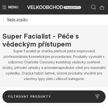
Přejít
Hleda
na
obsah
Naše značky
NAŠE ZNAČKY
PŘEDPRODEJ VÁNOCE 2026
Super Facialist - Péče s
vědeckým přístupem
NOVINKY 2026
Super Facialist je značka pleťové péče inspirovaná
profesionálními kosmetickými procedurami. Produkty vyvinuté s
KATEGORIE
odbornicí Charlotte Connoley kombinují vědecky ověřené
složky, přírodní výtažky a aromaterapeutické vůně pro maximální
ZNAČKY PODLE ZEMÍ
výsledky. Značka nabízí šetrné, účinné produkty vhodné pro
všechny typy pleti i věkové kategorie.
VÝPRODEJ SKLADU AŽ -50 %
V
KATALOGY
FILTROVAT PRODUKTY
ý
p
Ř