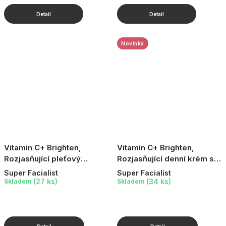
Novinka
Vitamin C+ Brighten,
Vitamin C+ Brighten,
Rozjasňující pleťový
Rozjasňující denní krém s
peeling s vitamínem C, 125
vitamínem C, 75 ml
Super Facialist
Super Facialist
ml
(27 ks)
(34 ks)
Skladem
Skladem