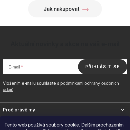
i
Jak nakupovat
s
u
Aktuální novinky a akce na váš e-mail
PŘIHLÁSIT SE
E-mail
Vložením e-mailu souhlasíte s
podmínkami ochrany osobních
údajů
Z
á
Proč právě my
p
a
Jsme přední distributor prémiové kosmetiky a doplňků pro váš
Důležité odkazy
Tento web používá soubory cookie. Dalším procházením
byznys. Spojte se s námi pro exkluzivní velkoobchodní nabídky.
t