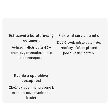
O
v
l
á
d
Exkluzivní a kurátorovaný
Flexibilní servis na míru
sortiment
a
Živý člověk místo automatu.
Výhradní distributor 40+
Nabídky i řešení přesně
c
prémiových značek,
které
podle vašich potřeb.
í
jinde nenajdete.
p
r
v
Rychlá a spolehlivá
k
dostupnost
y
Zboží skladem
, připravené k
expedici bez zbytečného
v
čekání.
ý
p