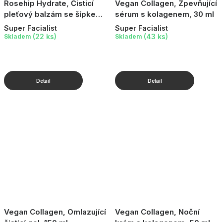
Rosehip Hydrate, Čisticí
Vegan Collagen, Zpevňující
pleťový balzám se šípkem,
sérum s kolagenem, 30 ml
100 ml
Super Facialist
Super Facialist
(22 ks)
(43 ks)
Skladem
Skladem
Vegan Collagen, Omlazující
Vegan Collagen, Noční