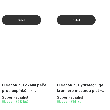
Clear Skin, Lokální péče
Clear Skin, Hydratační gel-
proti pupínkům -
krém pro mastnou pleť -
Niacinamid, 15 ml
Niacinamid, 75 ml
Super Facialist
Super Facialist
(28 ks)
(14 ks)
Skladem
Skladem