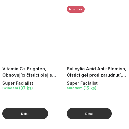
Novinka
Vitamin C+ Brighten,
Salicylic Acid Anti-Blemish,
Obnovující čisticí olej s
Čisticí gel proti zarudnutí,
vitamínem C, 200 ml
150 ml
Super Facialist
Super Facialist
(37 ks)
(15 ks)
Skladem
Skladem