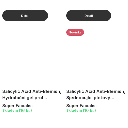
Novinka
Salicylic Acid Anti-Blemish,
Salicylic Acid Anti-Blemish,
Hydratační gel proti
Sjednocující pleťový
nedokonalostem, 50 ml
peeling s kyselinou
Super Facialist
Super Facialist
salicylovou, 150 ml
(16 ks)
(10 ks)
Skladem
Skladem