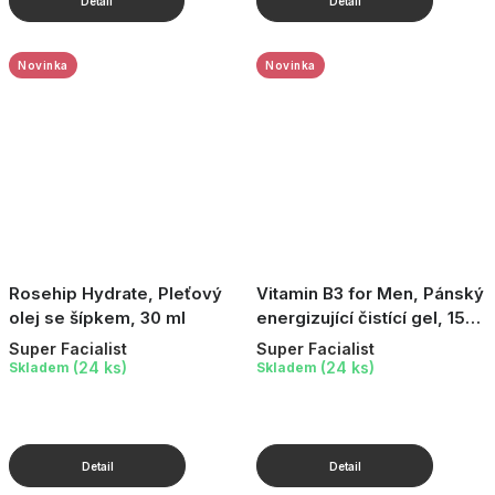
Novinka
Novinka
Rosehip Hydrate, Pleťový
Vitamin B3 for Men, Pánský
olej se šípkem, 30 ml
energizující čistící gel, 150
ml
Super Facialist
Super Facialist
(24 ks)
(24 ks)
Skladem
Skladem