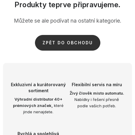
OBLÍBENÉ KOLEKCE
Produkty teprve připravujeme.
AKCE
Můžete se ale podívat na ostatní kategorie.
PODLE TYPU PROVOZU
ZPĚT DO OBCHODU
Jak nakupovat
Kontakty
O nás
Exkluzivní a kurátorovaný
Flexibilní servis na míru
sortiment
Živý člověk místo automatu.
Výhradní distributor 40+
Nabídky i řešení přesně
prémiových značek,
které
podle vašich potřeb.
jinde nenajdete.
Rychlá a spolehlivá