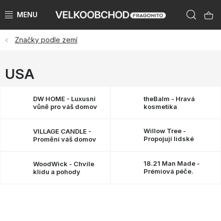
Přejít
Hleda
na
obsah
Značky podle zemí
NAŠE ZNAČKY
PŘEDPRODEJ VÁNOCE 2026
USA
NOVINKY 2026
DW HOME - Luxusní
theBalm - Hravá
vůně pro váš domov
kosmetika
KATEGORIE
Willow Tree -
VILLAGE CANDLE -
Propojují lidské
Promění váš domov
ZNAČKY PODLE ZEMÍ
vztahy
18.21 Man Made -
WoodWick - Chvíle
VÝPRODEJ SKLADU AŽ -50 %
Prémiová péče.
klidu a pohody
Osobitý styl.
KATALOGY