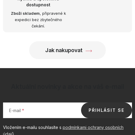
dostupnost
Zboží skladem
, připravené k
expedici bez zbytečného
čekání.
Jak nakupovat
Aktuální novinky a akce na váš e-mail
PŘIHLÁSIT SE
E-mail
Vložením e-mailu souhlasíte s
podmínkami ochrany osobních
údajů