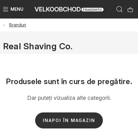
Treci
Căut
la
conținut
Branduri
BRANDURI
PŘEDPRODEJ VÁNOCE 2025
Real Shaving Co.
NOUTĂTI 2023
KATEGORIE
Produsele sunt în curs de pregătire.
ZNAČKY PODLE ZEMÍ
Dar puteţi vizualiza alte categorii.
ÚKLID SKLADU
INAPOI ÎN MAGAZIN
KATALOGY