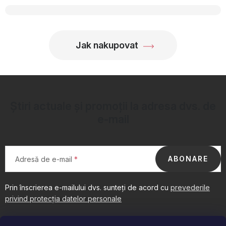
OBLÍBENÉ KOLEKCE
PROMOTIE
Jak nakupovat
PODLE TYPU PROVOZU
Jak nakupovat
Contacte
Despre noi
Știri actuale și promoții la adresa dvs. de
e-mail
ABONARE
Adresă de e-mail
Prin înscrierea e-mailului dvs. sunteți de acord cu
prevederile
privind protecția datelor personale
S
u