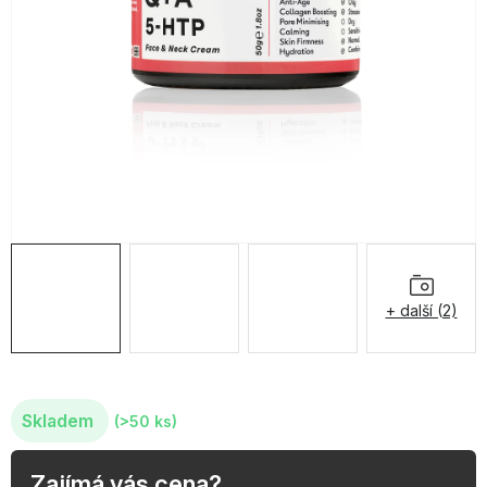
OBLÍBENÉ KOLEKCE
AKCE
PODLE TYPU PROVOZU
Jak nakupovat
Kontakty
O nás
+ další (2)
Skladem
(>50 ks)
Zajímá vás cena?