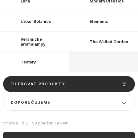
OBLÍBENÉ KOLEKCE
Luna
Modern Classics
AKCE
Urban Botanics
Elements
PODLE TYPU PROVOZU
Keramické
The Walled Garden
aromalampy
Jak nakupovat
Kontakty
O nás
Testery
V
FILTROVAT PRODUKTY
ý
p
Ř
DOPORUČUJEME
i
a
s
z
p
e
Stránka
1
z
2
-
59
položek celkem
r
n