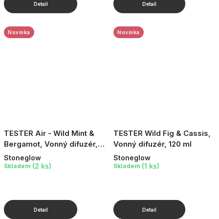
Novinka
Novinka
TESTER Air - Wild Mint &
TESTER Wild Fig & Cassis,
Bergamot, Vonný difuzér,
Vonný difuzér, 120 ml
100 ml
Stoneglow
Stoneglow
(2 ks)
(1 ks)
Skladem
Skladem