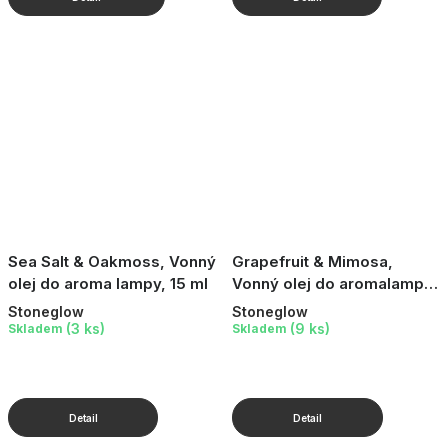
Sea Salt & Oakmoss, Vonný
Grapefruit & Mimosa,
olej do aroma lampy, 15 ml
Vonný olej do aromalampy,
15 ml
Stoneglow
Stoneglow
(3 ks)
(9 ks)
Skladem
Skladem