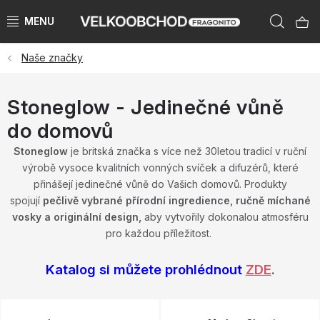
Přejít
Hleda
na
obsah
Naše značky
NAŠE ZNAČKY
PŘEDPRODEJ VÁNOCE 2026
Stoneglow - Jedinečné vůně
do domovů
NOVINKY 2026
Stoneglow
je britská značka s více než 30letou tradicí v ruční
výrobě vysoce kvalitních vonných svíček a difuzérů, které
KATEGORIE
přinášejí jedinečné vůně do Vašich domovů. Produkty
spojují
pečlivě vybrané přírodní ingredience, ručně míchané
ZNAČKY PODLE ZEMÍ
vosky a originální design,
aby vytvořily dokonalou atmosféru
pro každou příležitost.
VÝPRODEJ SKLADU AŽ -50 %
Katalog si můžete prohlédnout
ZDE
.
KATALOGY