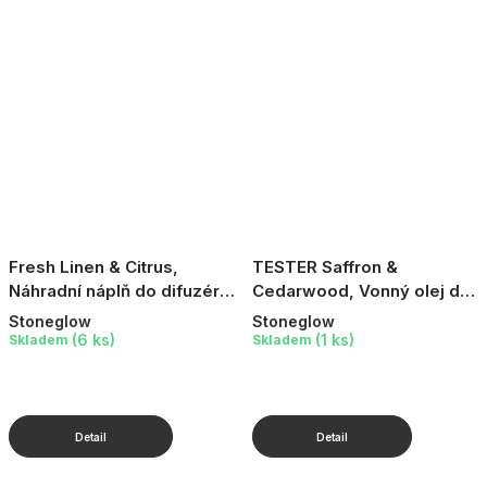
Fresh Linen & Citrus,
TESTER Saffron &
Náhradní náplň do difuzéru,
Cedarwood, Vonný olej do
210 ml
aromalampy, 15 ml
Stoneglow
Stoneglow
(6 ks)
(1 ks)
Skladem
Skladem