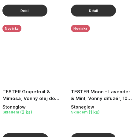
Novinka
Novinka
TESTER Grapefruit &
TESTER Moon - Lavender
Mimosa, Vonný olej do
& Mint, Vonný difuzér, 100
aromalampy, 15 ml
ml
Stoneglow
Stoneglow
(2 ks)
(1 ks)
Skladem
Skladem