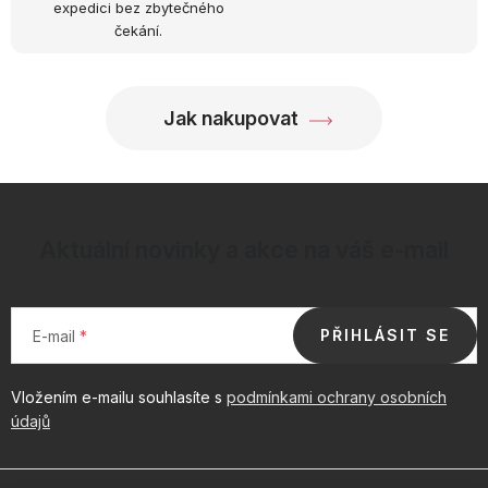
u
expedici bez zbytečného
čekání.
Jak nakupovat
Aktuální novinky a akce na váš e-mail
PŘIHLÁSIT SE
E-mail
Vložením e-mailu souhlasíte s
podmínkami ochrany osobních
údajů
Z
á