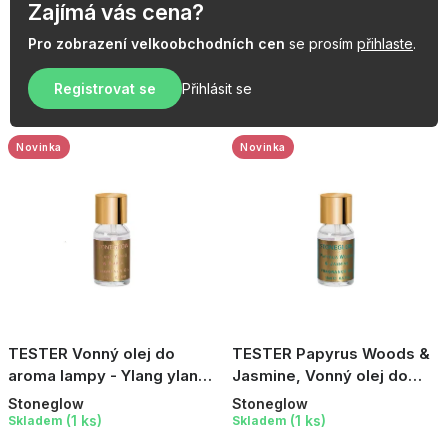
o
í
Zajímá vás cena?
d
p
Pro zobrazení velkoobchodních cen
se prosím
přihlaste
.
u
r
k
Registrovat se
Přihlásit se
o
t
d
ů
u
Novinka
Novinka
k
t
ů
TESTER Vonný olej do
TESTER Papyrus Woods &
aroma lampy - Ylang ylang
Jasmine, Vonný olej do
& Amber, 15 ml
aroma lampy, 15 ml
Stoneglow
Stoneglow
(1 ks)
(1 ks)
Skladem
Skladem