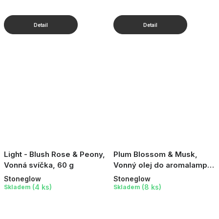
Light - Blush Rose & Peony,
Plum Blossom & Musk,
Vonná svíčka, 60 g
Vonný olej do aromalampy,
15 ml
Stoneglow
Stoneglow
(4 ks)
(8 ks)
Skladem
Skladem