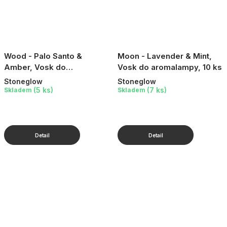
Wood - Palo Santo &
Moon - Lavender & Mint,
Amber, Vosk do
Vosk do aromalampy, 10 ks
aromalampy, 10 ks
Stoneglow
Stoneglow
(5 ks)
(7 ks)
Skladem
Skladem