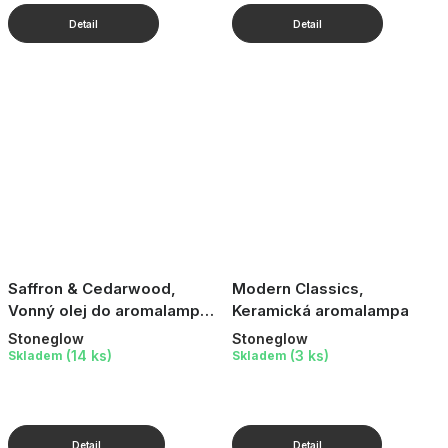
Saffron & Cedarwood,
Modern Classics,
Vonný olej do aromalampy,
Keramická aromalampa
15 ml
Stoneglow
Stoneglow
(14 ks)
(3 ks)
Skladem
Skladem