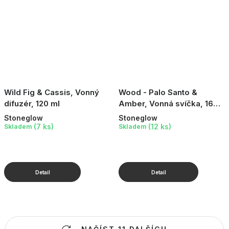
Wild Fig & Cassis, Vonný
Wood - Palo Santo &
difuzér, 120 ml
Amber, Vonná svíčka, 160
g
Stoneglow
Stoneglow
(7 ks)
(12 ks)
Skladem
Skladem
O