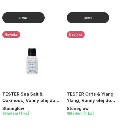
Novinka
Novinka
TESTER Sea Salt &
TESTER Orris & Ylang
Oakmoss, Vonný olej do
Ylang, Vonný olej do
aroma lampy, 15 ml
aromalampy, 15 ml
Stoneglow
Stoneglow
(1 ks)
(1 ks)
Skladem
Skladem