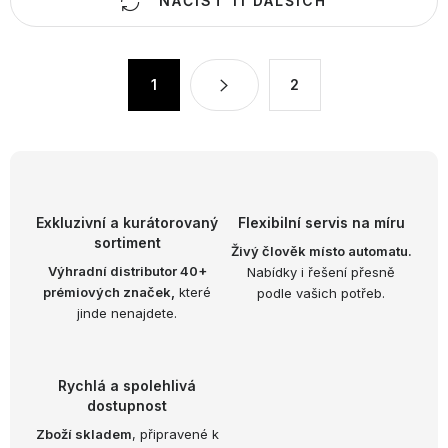
NAČÍST 11 DALŠÍCH
v
l
á
S
1
2
d
t
a
r
c
á
n
í
k
p
o
r
Exkluzivní a kurátorovaný
Flexibilní servis na míru
v
v
sortiment
Živý člověk místo automatu.
á
k
Výhradní distributor 40+
Nabídky i řešení přesně
n
prémiových značek,
které
podle vašich potřeb.
y
í
jinde nenajdete.
v
ý
p
Rychlá a spolehlivá
i
dostupnost
s
Zboží skladem
, připravené k