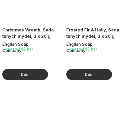
Christmas Wreath, Sada
Frosted Fir & Holly, Sada
tuhých mýdel, 3 x 20 g
tuhých mýdel, 3 x 20 g
English Soap
English Soap
(42 ks)
(43 ks)
Skladem
Skladem
Company
Company