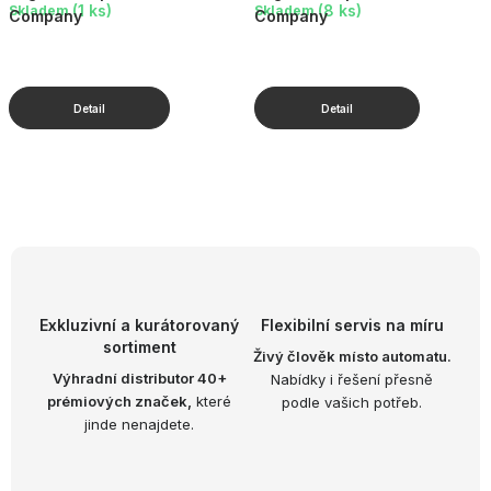
(1 ks)
(8 ks)
Skladem
Skladem
Company
Company
O
v
l
á
d
Exkluzivní a kurátorovaný
Flexibilní servis na míru
sortiment
a
Živý člověk místo automatu.
Výhradní distributor 40+
Nabídky i řešení přesně
c
prémiových značek,
které
podle vašich potřeb.
í
jinde nenajdete.
p
r