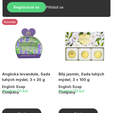
u
r
OBLÍBENÉ KOLEKCE
k
Registrovat se
Přihlásit se
o
t
AKCE
d
ů
u
Novinka
PODLE TYPU PROVOZU
k
t
Jak nakupovat
Kontakty
O nás
ů
Anglická levandule, Sada
Bílý jasmín, Sada tuhých
tuhých mýdel, 3 × 20 g
mýdel, 3 × 100 g
English Soap
English Soap
(31 ks)
(13 ks)
Skladem
Skladem
Company
Company