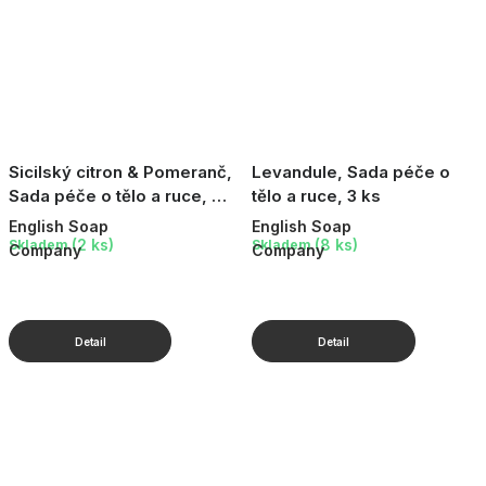
Sicilský citron & Pomeranč,
Levandule, Sada péče o
Sada péče o tělo a ruce, 3
tělo a ruce, 3 ks
ks
English Soap
English Soap
(2 ks)
(8 ks)
Skladem
Skladem
Company
Company