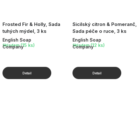
Frosted Fir & Holly, Sada
Sicilský citron & Pomeranč,
tuhých mýdel, 3 ks
Sada péče o ruce, 3 ks
English Soap
English Soap
(15 ks)
(12 ks)
Skladem
Skladem
Company
Company