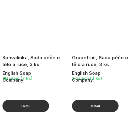
Konvalinka, Sada péče o
Grapefruit, Sada péče o
tělo a ruce, 3 ks
tělo a ruce, 3 ks
English Soap
English Soap
(7 ks)
(3 ks)
Skladem
Skladem
Company
Company