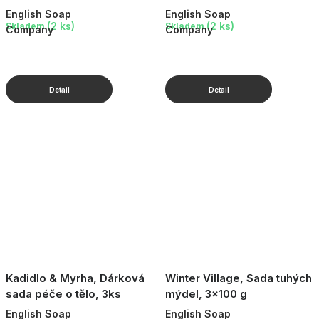
3 ks
English Soap
English Soap
(2 ks)
(2 ks)
Skladem
Skladem
Company
Company
Kadidlo & Myrha, Dárková
Winter Village, Sada tuhých
sada péče o tělo, 3ks
mýdel, 3x100 g
English Soap
English Soap