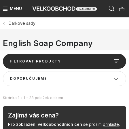
Přejít
Hleda
na
obsah
Dárkové sady
NAŠE ZNAČKY
PŘEDPRODEJ VÁNOCE 2026
English Soap Company
NOVINKY 2026
V
FILTROVAT PRODUKTY
ý
KATEGORIE
p
Ř
DOPORUČUJEME
i
a
ZNAČKY PODLE ZEMÍ
s
z
p
e
Stránka
1
z
1
-
28
položek celkem
VÝPRODEJ SKLADU AŽ -50 %
r
n
o
í
Zajímá vás cena?
KATALOGY
d
p
Pro zobrazení velkoobchodních cen
se prosím
přihlaste
.