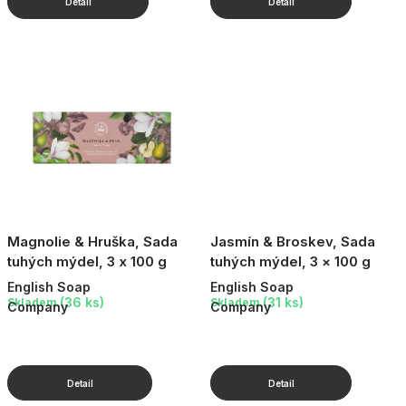
Magnolie & Hruška, Sada
Jasmín & Broskev, Sada
tuhých mýdel, 3 x 100 g
tuhých mýdel, 3 × 100 g
English Soap
English Soap
(36 ks)
(31 ks)
Skladem
Skladem
Company
Company