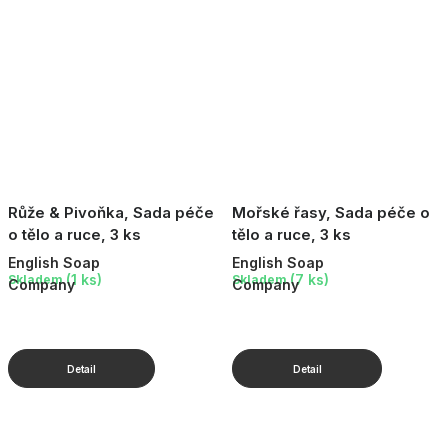
Růže & Pivoňka, Sada péče
Mořské řasy, Sada péče o
o tělo a ruce, 3 ks
tělo a ruce, 3 ks
English Soap
English Soap
(1 ks)
(7 ks)
Skladem
Skladem
Company
Company