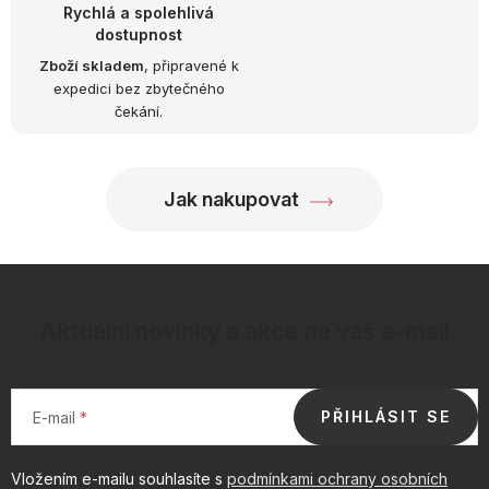
v
Rychlá a spolehlivá
k
dostupnost
y
Zboží skladem
, připravené k
expedici bez zbytečného
v
čekání.
ý
p
i
Jak nakupovat
s
u
Aktuální novinky a akce na váš e-mail
PŘIHLÁSIT SE
E-mail
Vložením e-mailu souhlasíte s
podmínkami ochrany osobních