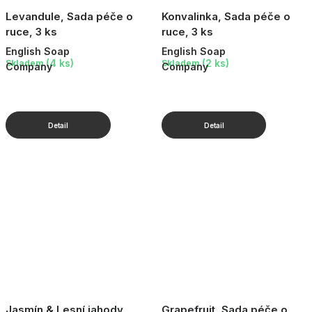
Levandule, Sada péče o
Konvalinka, Sada péče o
ruce, 3 ks
ruce, 3 ks
English Soap
English Soap
(4 ks)
(2 ks)
Skladem
Skladem
Company
Company
Jasmín & Lesní jahody,
Grapefruit, Sada péče o