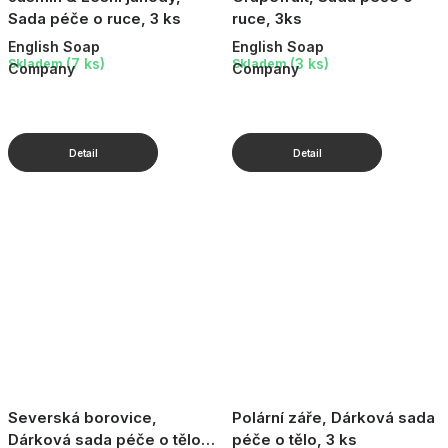
Sada péče o ruce, 3 ks
ruce, 3ks
English Soap
English Soap
(7 ks)
(3 ks)
Skladem
Skladem
Company
Company
Severská borovice,
Polární záře, Dárková sada
Dárková sada péče o tělo,
péče o tělo, 3 ks