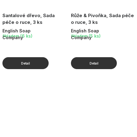
Santalové dřevo, Sada
Růže & Pivoňka, Sada péče
péče o ruce, 3 ks
o ruce, 3 ks
English Soap
English Soap
(6 ks)
(5 ks)
Skladem
Skladem
Company
Company