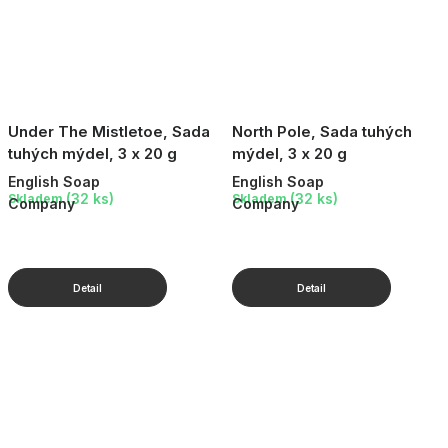
Under The Mistletoe, Sada
North Pole, Sada tuhých
tuhých mýdel, 3 x 20 g
mýdel, 3 x 20 g
English Soap
English Soap
(32 ks)
(32 ks)
Skladem
Skladem
Company
Company