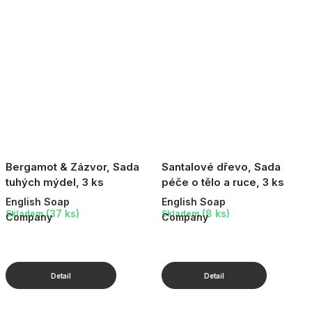
Bergamot & Zázvor, Sada
Santalové dřevo, Sada
tuhých mýdel, 3 ks
péče o tělo a ruce, 3 ks
English Soap
English Soap
(37 ks)
(8 ks)
Skladem
Skladem
Company
Company