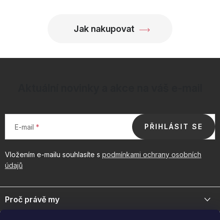
p
i
Jak nakupovat
s
u
Aktuální novinky a akce na váš e-mail
PŘIHLÁSIT SE
E-mail
Vložením e-mailu souhlasíte s
podmínkami ochrany osobních
údajů
Z
á
Proč právě my
p
a
Jsme přední distributor prémiové kosmetiky a doplňků pro váš