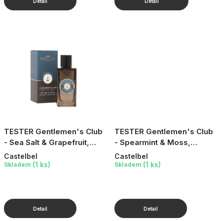
TESTER Gentlemen's Club
TESTER Gentlemen's Club
- Sea Salt & Grapefruit,
- Spearmint & Moss,
Luxusní pánská toaletní
Luxusní pánská toaletní
Castelbel
Castelbel
voda, 100 ml
voda, 100 ml
(1 ks)
(1 ks)
Skladem
Skladem