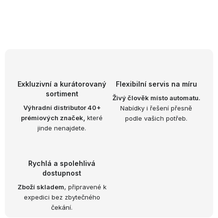
O
v
l
á
d
Exkluzivní a kurátorovaný
Flexibilní servis na míru
sortiment
a
Živý člověk místo automatu.
Výhradní distributor 40+
Nabídky i řešení přesně
c
prémiových značek,
které
podle vašich potřeb.
í
jinde nenajdete.
p
r
v
Rychlá a spolehlivá
k
dostupnost
y
Zboží skladem
, připravené k
expedici bez zbytečného
v
čekání.
ý