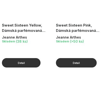
Sweet Sixteen Yellow,
Sweet Sixteen Pink,
Dámská parfémovaná
Dámská parfémovaná
voda, 100 ml
voda, 100 ml
Jeanne Arthes
Jeanne Arthes
(38 ks)
(>50 ks)
Skladem
Skladem