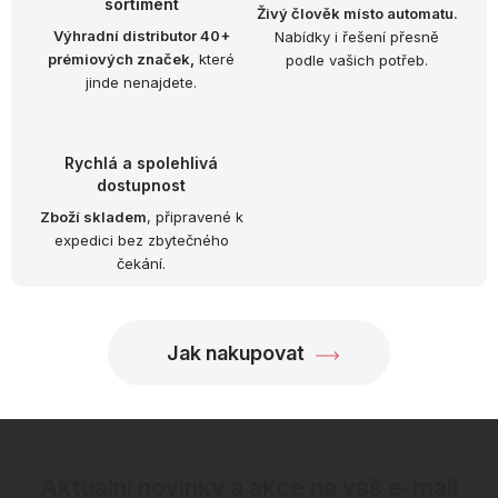
sortiment
a
Živý člověk místo automatu.
Výhradní distributor 40+
Nabídky i řešení přesně
c
prémiových značek,
které
podle vašich potřeb.
í
jinde nenajdete.
p
r
v
Rychlá a spolehlivá
k
dostupnost
y
Zboží skladem
, připravené k
expedici bez zbytečného
v
čekání.
ý
p
i
Jak nakupovat
s
u
Aktuální novinky a akce na váš e-mail