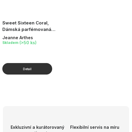
Sweet Sixteen Coral,
Dámská parfémovaná
voda, 100 ml
Jeanne Arthes
(>50 ks)
Skladem
O
v
l
á
d
Exkluzivní a kurátorovaný
Flexibilní servis na míru