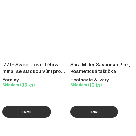
IZZI - Sweet Love Tělová
Sara Miller Savannah Pink,
mlha, se sladkou vůní pro
Kosmetická taštička
mladé dívky, 100 ml
Yardley
Heathcote & Ivory
(36 ks)
(10 ks)
Skladem
Skladem