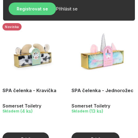
u
r
OBLÍBENÉ KOLEKCE
k
Registrovat se
Přihlásit se
o
t
AKCE
d
ů
u
Novinka
PODLE TYPU PROVOZU
k
t
Jak nakupovat
Kontakty
O nás
ů
SPA čelenka - Kravička
SPA čelenka - Jednorožec
Somerset Toiletry
Somerset Toiletry
(4 ks)
(13 ks)
Skladem
Skladem