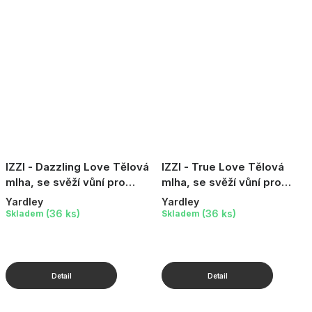
IZZI - Dazzling Love Tělová
IZZI - True Love Tělová
mlha, se svěží vůní pro
mlha, se svěží vůní pro
mladé dívky, 100 ml
mladé dívky, 100 ml
Yardley
Yardley
(36 ks)
(36 ks)
Skladem
Skladem