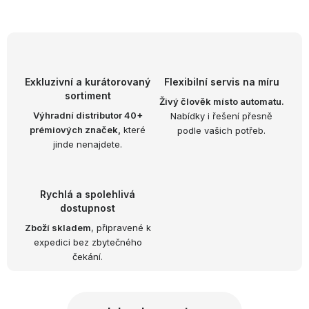
O
v
l
á
d
Exkluzivní a kurátorovaný
Flexibilní servis na míru
sortiment
a
Živý člověk místo automatu.
Výhradní distributor 40+
Nabídky i řešení přesně
c
prémiových značek,
které
podle vašich potřeb.
í
jinde nenajdete.
p
r
v
Rychlá a spolehlivá
k
dostupnost
y
Zboží skladem
, připravené k
expedici bez zbytečného
v
čekání.
ý
p
i