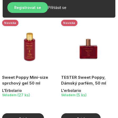
u
r
OBLÍBENÉ KOLEKCE
k
Registrovat se
Přihlásit se
o
t
AKCE
d
ů
u
Novinka
Novinka
PODLE TYPU PROVOZU
k
t
Jak nakupovat
Kontakty
O nás
ů
Sweet Poppy Mini-size
TESTER Sweet Poppy,
sprchový gel 50 ml
Dámský parfém, 50 ml
L'Erbolario
L'erbolario
(27 ks)
(5 ks)
Skladem
Skladem