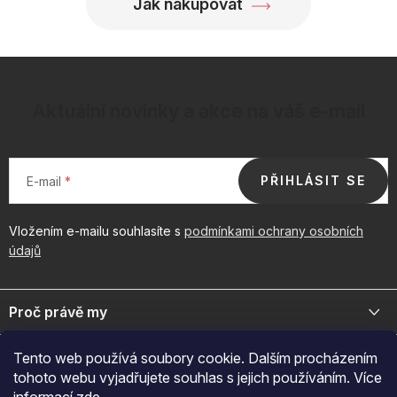
Jak nakupovat
s
u
Aktuální novinky a akce na váš e-mail
PŘIHLÁSIT SE
E-mail
Vložením e-mailu souhlasíte s
podmínkami ochrany osobních
údajů
Z
á
Proč právě my
p
a
Jsme přední distributor prémiové kosmetiky a doplňků pro váš
Důležité odkazy
Tento web používá soubory cookie. Dalším procházením
byznys. Spojte se s námi pro exkluzivní velkoobchodní nabídky.
t
tohoto webu vyjadřujete souhlas s jejich používáním. Více
í
Naš značky