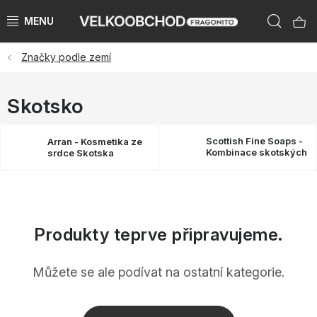
Přejít
Hleda
na
obsah
Značky podle zemí
NAŠE ZNAČKY
PŘEDPRODEJ VÁNOCE 2026
Skotsko
NOVINKY 2026
Scottish Fine Soaps -
Arran - Kosmetika ze
Kombinace skotských
srdce Skotska
ingrediencí
KATEGORIE
ZNAČKY PODLE ZEMÍ
Produkty teprve připravujeme.
VÝPRODEJ SKLADU AŽ -50 %
Můžete se ale podívat na ostatní kategorie.
KATALOGY