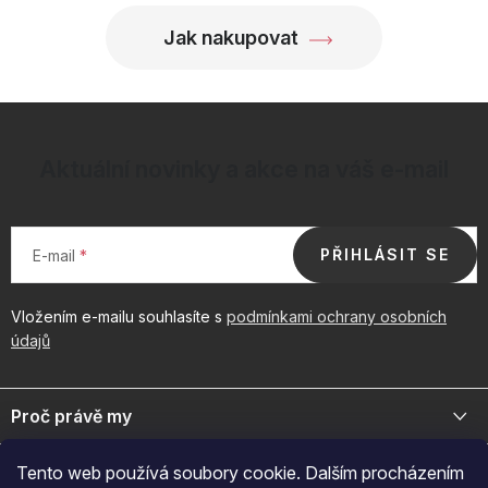
Jak nakupovat
Aktuální novinky a akce na váš e-mail
PŘIHLÁSIT SE
E-mail
Vložením e-mailu souhlasíte s
podmínkami ochrany osobních
údajů
Z
á
Proč právě my
p
a
Jsme přední distributor prémiové kosmetiky a doplňků pro váš
Důležité odkazy
Tento web používá soubory cookie. Dalším procházením
byznys. Spojte se s námi pro exkluzivní velkoobchodní nabídky.