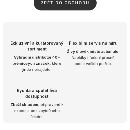
OBLÍBENÉ KOLEKCE
ZPĚT DO OBCHODU
AKCE
PODLE TYPU PROVOZU
Exkluzivní a kurátorovaný
Flexibilní servis na míru
Jak nakupovat
Kontakty
O nás
sortiment
Živý člověk místo automatu.
Výhradní distributor 40+
Nabídky i řešení přesně
prémiových značek,
které
podle vašich potřeb.
jinde nenajdete.
Rychlá a spolehlivá
dostupnost
Zboží skladem
, připravené k
expedici bez zbytečného
čekání.