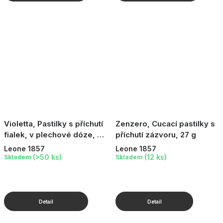
Violetta, Pastilky s příchutí
Zenzero, Cucací pastilky s
fialek, v plechové dóze, 30
příchutí zázvoru, 27 g
g
Leone 1857
Leone 1857
(>50 ks)
(12 ks)
Skladem
Skladem