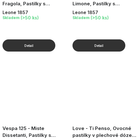
Fragola, Pastilky s
Limone, Pastilky s
jahodovou příchutí, v
citronovou příchutí, v
Leone 1857
Leone 1857
plechové dóze Vespa, 30 g
plechové dóze Vespa, 30 g
(>50 ks)
(>50 ks)
Skladem
Skladem
Vespa 125 - Miste
Love - Ti Penso, Ovocné
Dissetanti, Pastilky s
pastilky v plechové dóze,