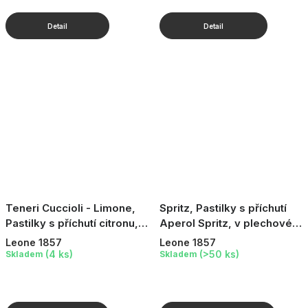
Teneri Cuccioli - Limone,
Spritz, Pastilky s příchutí
Pastilky s příchutí citronu, v
Aperol Spritz, v plechové
plechové dóze, 30 g
dóze, 30 g
Leone 1857
Leone 1857
(4 ks)
(>50 ks)
Skladem
Skladem