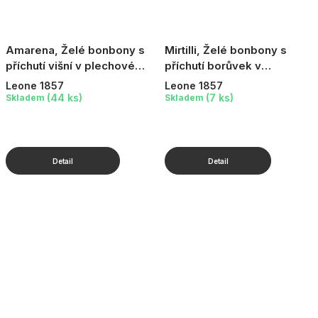
Amarena, Želé bonbony s
Mirtilli, Želé bonbony s
příchutí višní v plechové
příchutí borůvek v
dóze, 150 g
plechové dóze, 150 g
Leone 1857
Leone 1857
(44 ks)
(7 ks)
Skladem
Skladem