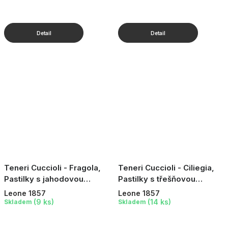
Teneri Cuccioli - Fragola,
Teneri Cuccioli - Ciliegia,
Pastilky s jahodovou
Pastilky s třešňovou
příchutí, v plechové dóze,
příchutí, v plechové dóze,
Leone 1857
Leone 1857
30 g
30 g
(9 ks)
(14 ks)
Skladem
Skladem