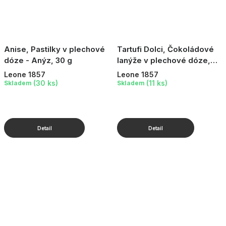
Anise, Pastilky v plechové
Tartufi Dolci, Čokoládové
dóze - Anýz, 30 g
lanýže v plechové dóze,
150 g
Leone 1857
Leone 1857
(30 ks)
(11 ks)
Skladem
Skladem