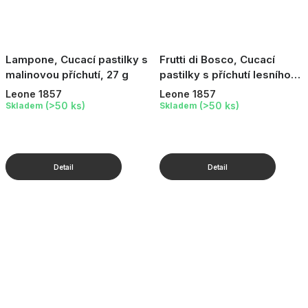
Lampone, Cucací pastilky s
Frutti di Bosco, Cucací
malinovou příchutí, 27 g
pastilky s příchutí lesního
ovoce, 27 g
Leone 1857
Leone 1857
(>50 ks)
(>50 ks)
Skladem
Skladem