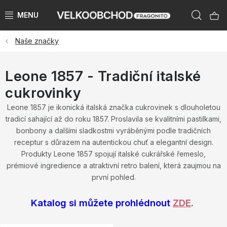
Přejít
Hleda
na
obsah
Naše značky
NAŠE ZNAČKY
PŘEDPRODEJ VÁNOCE 2026
Leone 1857 - Tradiční italské
cukrovinky
NOVINKY 2026
Leone 1857 je ikonická italská značka cukrovinek s dlouholetou
tradicí sahající až do roku 1857. Proslavila se kvalitními pastilkami,
KATEGORIE
bonbony a dalšími sladkostmi vyráběnými podle tradičních
receptur s důrazem na autentickou chuť a elegantní design.
ZNAČKY PODLE ZEMÍ
Produkty Leone 1857 spojují italské cukrářské řemeslo,
prémiové ingredience a atraktivní retro balení, která zaujmou na
VÝPRODEJ SKLADU AŽ -50 %
první pohled.
KATALOGY
Katalog si můžete prohlédnout
ZDE
.