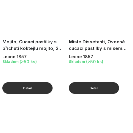
Mojito, Cucací pastilky s
Miste Dissetanti, Ovocné
příchutí koktejlu mojito, 27
cucací pastilky s mixem
g
příchutí, 27 g
Leone 1857
Leone 1857
(>50 ks)
(>50 ks)
Skladem
Skladem