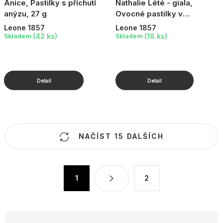
Anice, Pastilky s příchutí
Nathalie Lété - giala,
anýzu, 27 g
Ovocné pastilky v
designové plechové dóze,
Leone 1857
Leone 1857
30 g
(42 ks)
(18 ks)
Skladem
Skladem
O
NAČÍST 15 DALŠÍCH
v
l
á
S
1
2
d
t
a
r
c
á
n
í