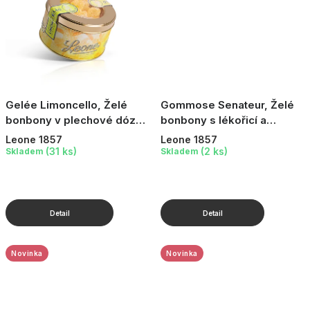
Gelée Limoncello, Želé
Gommose Senateur, Želé
bonbony v plechové dóze
bonbony s lékořicí a
- Limoncello, 150 g
příchutí fialky, 150 g
Leone 1857
Leone 1857
(31 ks)
(2 ks)
Skladem
Skladem
Novinka
Novinka