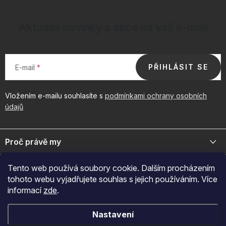
Aktuální novinky a akce na váš e-mail
PŘIHLÁSIT SE
E-mail
Vložením e-mailu souhlasíte s
podmínkami ochrany osobních
údajů
Z
á
Proč právě my
p
a
Jsme přední distributor prémiové kosmetiky a doplňků pro váš
Důležité odkazy
Tento web používá soubory cookie. Dalším procházením
byznys. Spojte se s námi pro exkluzivní velkoobchodní nabídky.
t
tohoto webu vyjadřujete souhlas s jejich používáním. Více
í
Naš značky
informací
zde
.
O nákupu
+420 605 209 284
O nás
Po-Pá: 7:00-12:30 a 13:00-15:30
Jak nakupovat
Novinky
Nastavení
Přijímáme online platby
Reklamace