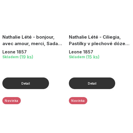
Nathalie Lété - bonjour,
Nathalie Lété - Ciliegia,
avec amour, merci, Sada
Pastilky v plechové dóze
plechových dóz s
Nathalie Lété - Třešeň, 60
Leone 1857
Leone 1857
pastilkami - Ovocný mix,
g
(19 ks)
(15 ks)
Skladem
Skladem
3×30g
Novinka
Novinka