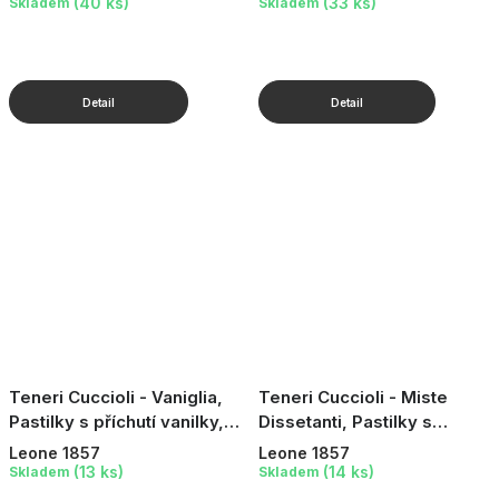
(40 ks)
(33 ks)
Skladem
Skladem
Teneri Cuccioli - Vaniglia,
Teneri Cuccioli - Miste
Pastilky s příchutí vanilky, v
Dissetanti, Pastilky s
plechové dóze, 30 g
ovocnou příchutí, v
Leone 1857
Leone 1857
plechové dóze, 30 g
(13 ks)
(14 ks)
Skladem
Skladem