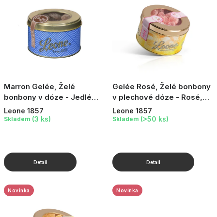
k
t
ů
Marron Gelée, Želé
Gelée Rosé, Želé bonbony
bonbony v dóze - Jedlé
v plechové dóze - Rosé,
kaštany, 150 g
150 g
Leone 1857
Leone 1857
(3 ks)
(>50 ks)
Skladem
Skladem
Novinka
Novinka