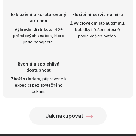
k
p
o
r
Exkluzivní a kurátorovaný
Flexibilní servis na míru
v
v
sortiment
Živý člověk místo automatu.
á
k
Výhradní distributor 40+
Nabídky i řešení přesně
n
prémiových značek,
které
podle vašich potřeb.
y
í
jinde nenajdete.
v
ý
p
Rychlá a spolehlivá
i
dostupnost
s
Zboží skladem
, připravené k
u
expedici bez zbytečného
čekání.
Jak nakupovat