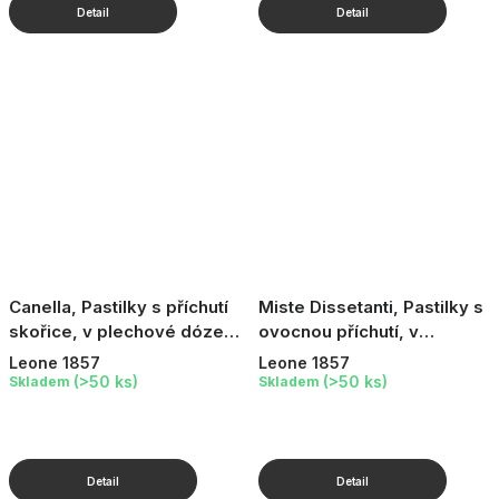
Canella, Pastilky s příchutí
Miste Dissetanti, Pastilky s
skořice, v plechové dóze,
ovocnou příchutí, v
30 g
plechové dóze, 30 g
Leone 1857
Leone 1857
(>50 ks)
(>50 ks)
Skladem
Skladem