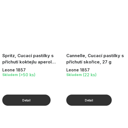
Spritz, Cucací pastilky s
Cannelle, Cucací pastilky s
příchutí koktejlu aperol
příchutí skořice, 27 g
spritz, 27 g
Leone 1857
Leone 1857
(>50 ks)
(22 ks)
Skladem
Skladem