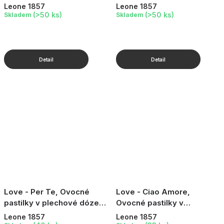
ovocnou příchutí, v
30 g
Leone 1857
Leone 1857
plechové dóze Vespa, 30 g
(>50 ks)
(>50 ks)
Skladem
Skladem
Love - Per Te, Ovocné
Love - Ciao Amore,
pastilky v plechové dóze,
Ovocné pastilky v
30 g
plechové dóze, 30 g
Leone 1857
Leone 1857