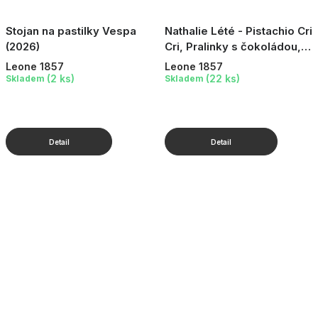
Stojan na pastilky Vespa
Nathalie Lété - Pistachio Cri
(2026)
Cri, Pralinky s čokoládou,
pistáciemi a cukrovou
Leone 1857
Leone 1857
krustou, 150 g
(2 ks)
(22 ks)
Skladem
Skladem