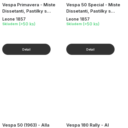
Vespa Primavera - Miste
Vespa 50 Special - Miste
Dissetanti, Pastilky s
Dissetanti, Pastilky s
ovocnou příchutí, v
ovocnou příchutí, v
Leone 1857
Leone 1857
plechové dóze Vespa, 30 g
plechové dóze Vespa, 30 g
(>50 ks)
(>50 ks)
Skladem
Skladem
Vespa 50 (1963) - Alla
Vespa 180 Rally - Al