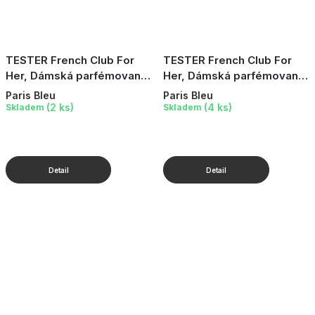
TESTER French Club For
TESTER French Club For
Her, Dámská parfémovaná
Her, Dámská parfémovaná
voda, 90 ml
voda, 10 ml
Paris Bleu
Paris Bleu
(2 ks)
(4 ks)
Skladem
Skladem