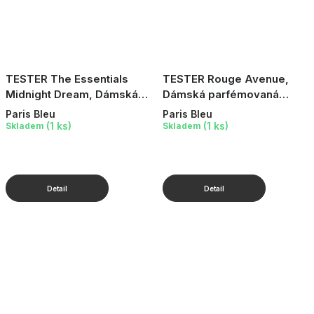
TESTER The Essentials
TESTER Rouge Avenue,
Midnight Dream, Dámská
Dámská parfémovaná
parfémovaná voda, 100 ml
voda, 100 ml
Paris Bleu
Paris Bleu
(1 ks)
(1 ks)
Skladem
Skladem