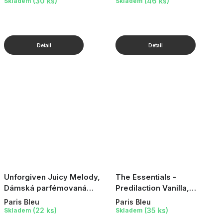
(30 ks)
(46 ks)
Skladem
Skladem
Unforgiven Juicy Melody,
The Essentials -
Dámská parfémovaná
Predilaction Vanilla,
voda, 100 ml
Dámská parfémovaná
Paris Bleu
Paris Bleu
voda, 100 ml
(22 ks)
(35 ks)
Skladem
Skladem