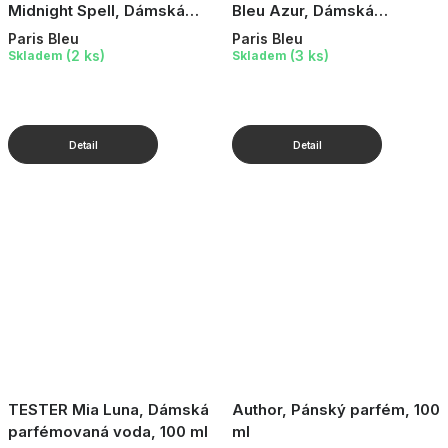
Midnight Spell, Dámská
Bleu Azur, Dámská
parfémovaná voda, 100 ml
parfémovaná voda, 100 ml
Paris Bleu
Paris Bleu
(2 ks)
(3 ks)
Skladem
Skladem
TESTER Mia Luna, Dámská
Author, Pánský parfém, 100
parfémovaná voda, 100 ml
ml