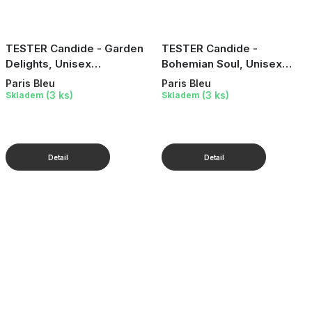
TESTER Candide - Garden
TESTER Candide -
Delights, Unisex
Bohemian Soul, Unisex
parfémovaná voda, 100 ml
parfémovaná voda, 100 ml
Paris Bleu
Paris Bleu
(3 ks)
(3 ks)
Skladem
Skladem