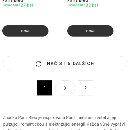
Paris Bleu
Paris Bleu
(27 ks)
(33 ks)
Skladem
Skladem
O
NAČÍST 5 DALŠÍCH
v
l
á
S
1
2
d
t
a
r
c
á
n
í
k
Značka Paris Bleu je inspirovaná Paříží, městem světel a její
p
pulzující, romantickou a elektrizující energií. Každá vůně vypráví
o
r