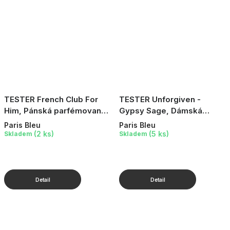
TESTER French Club For
TESTER Unforgiven -
Him, Pánská parfémovaná
Gypsy Sage, Dámská
voda, 10 ml
parfémovaná voda, 10 ml
Paris Bleu
Paris Bleu
(2 ks)
(5 ks)
Skladem
Skladem