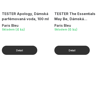
TESTER Apology, Dámská
TESTER The Essentials
parfémovaná voda, 100 ml
May Be, Dámská
parfémovaná voda, 10 ml
Paris Bleu
Paris Bleu
(4 ks)
(6 ks)
Skladem
Skladem