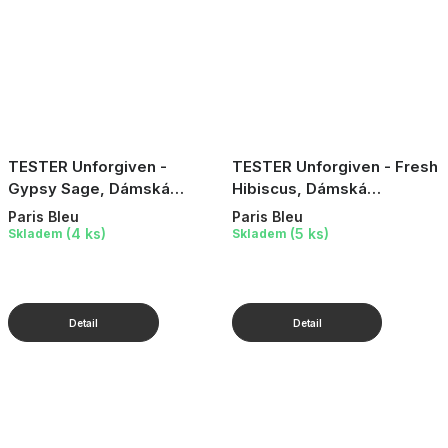
TESTER Unforgiven -
TESTER Unforgiven - Fresh
Gypsy Sage, Dámská
Hibiscus, Dámská
parfémovaná voda, 100 ml
parfémovaná voda, 10 ml
Paris Bleu
Paris Bleu
(4 ks)
(5 ks)
Skladem
Skladem