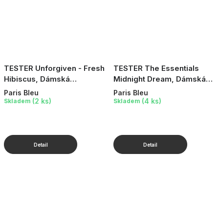
TESTER Unforgiven - Fresh
TESTER The Essentials
Hibiscus, Dámská
Midnight Dream, Dámská
parfémovaná voda, 100 ml
parfémovaná voda, 10 ml
Paris Bleu
Paris Bleu
(2 ks)
(4 ks)
Skladem
Skladem