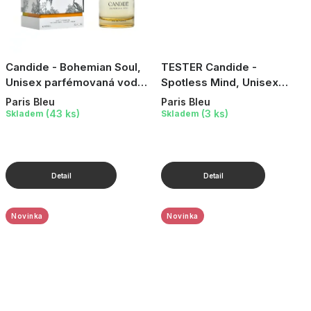
Candide - Bohemian Soul,
TESTER Candide -
Unisex parfémovaná voda,
Spotless Mind, Unisex
100 ml
parfémovaná voda, 100 ml
Paris Bleu
Paris Bleu
(43 ks)
(3 ks)
Skladem
Skladem
Novinka
Novinka