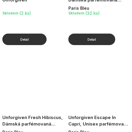
voda, 100 ml
Paris Bleu
(2 ks)
(32 ks)
Skladem
Skladem
Unforgiven Fresh Hibiscus,
Unforgiven Escape In
Dámská parfémovaná
Capri, Unisex parfémovaná
voda, 100 ml
voda, 100 ml