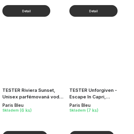
TESTER Riviera Sunset,
TESTER Unforgiven -
Unisex parfémovaná voda,
Escape In Capri,
100 ml
Parfémovaná voda, 10 ml
Paris Bleu
Paris Bleu
(6 ks)
(7 ks)
Skladem
Skladem