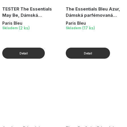
TESTER The Essentials
The Essentials Bleu Azur,
May Be, Dámská
Dámská parfémovaná
parfémovaná voda, 100 ml
voda, 100 ml
Paris Bleu
Paris Bleu
(2 ks)
(17 ks)
Skladem
Skladem