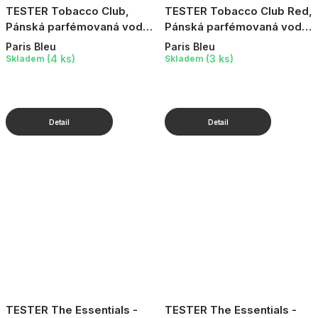
TESTER Tobacco Club,
TESTER Tobacco Club Red,
Pánská parfémovaná voda,
Pánská parfémovaná voda,
100 ml
100 ml
Paris Bleu
Paris Bleu
(4 ks)
(3 ks)
Skladem
Skladem
TESTER The Essentials -
TESTER The Essentials -