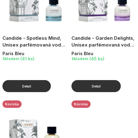
ů
Candide - Spotless Mind,
Candide - Garden Delights,
Unisex parfémovaná voda,
Unisex parfémovaná voda,
100 ml
100 ml
Paris Bleu
Paris Bleu
(41 ks)
(45 ks)
Skladem
Skladem
Novinka
Novinka