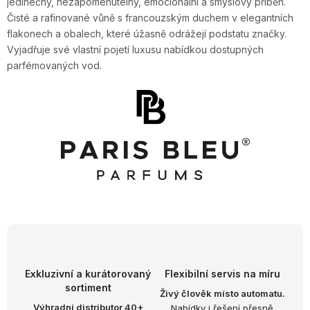
jedinečný, nezapomenutelný, emocionální a smyslový příběh.
v
v
Čisté a rafinované vůně s francouzským duchem v elegantních
á
k
flakonech a obalech, které úžasně odrážejí podstatu značky.
n
y
Vyjadřuje své vlastní pojetí luxusu nabídkou dostupných
í
v
parfémovaných vod.
ý
p
i
s
u
Exkluzivní a kurátorovaný
Flexibilní servis na míru
sortiment
Živý člověk místo automatu.
Výhradní distributor 40+
Nabídky i řešení přesně