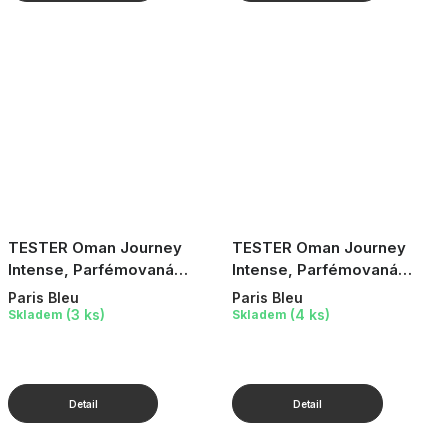
TESTER Oman Journey
TESTER Oman Journey
Intense, Parfémovaná
Intense, Parfémovaná
voda, 10 ml
voda, 100 ml
Paris Bleu
Paris Bleu
(3 ks)
(4 ks)
Skladem
Skladem