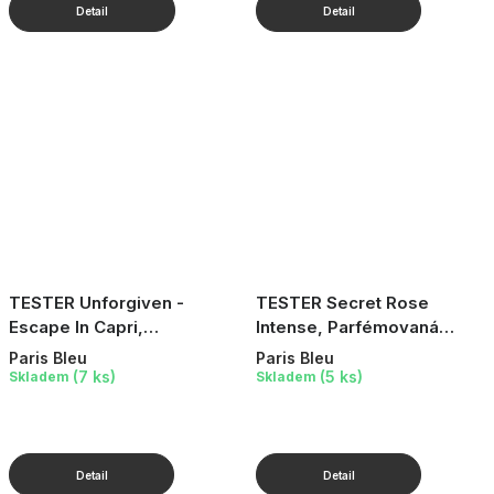
TESTER Unforgiven -
TESTER Secret Rose
Escape In Capri,
Intense, Parfémovaná
Parfémovaná voda, 100 ml
voda, 10 ml
Paris Bleu
Paris Bleu
(7 ks)
(5 ks)
Skladem
Skladem