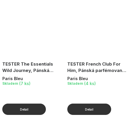
TESTER The Essentials
TESTER French Club For
Wild Journey, Pánská
Him, Pánská parfémovaná
parfémovaná voda, 10 ml
voda, 90 ml
Paris Bleu
Paris Bleu
(7 ks)
(4 ks)
Skladem
Skladem