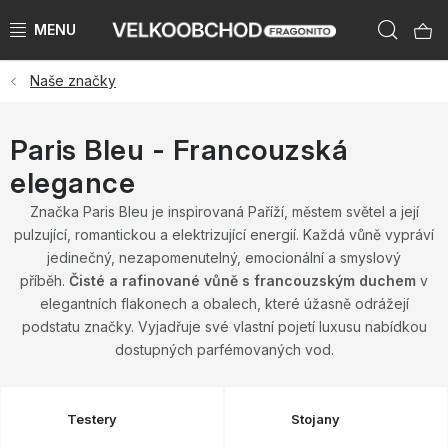
Přejít
Hleda
na
obsah
Naše značky
NAŠE ZNAČKY
PŘEDPRODEJ VÁNOCE 2026
Paris Bleu - Francouzská
elegance
NOVINKY 2026
Značka Paris Bleu je inspirovaná Paříží, městem světel a její
pulzující, romantickou a elektrizující energií. Každá vůně vypráví
KATEGORIE
jedinečný, nezapomenutelný, emocionální a smyslový
příběh.
Čisté a rafinované vůně s francouzským duchem
v
ZNAČKY PODLE ZEMÍ
elegantních flakonech a obalech, které úžasně odrážejí
podstatu značky. Vyjadřuje své vlastní pojetí luxusu nabídkou
VÝPRODEJ SKLADU AŽ -50 %
dostupných parfémovaných vod.
KATALOGY
Testery
Stojany