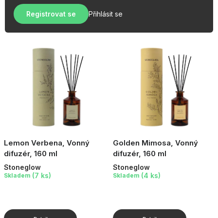
u
r
OBLÍBENÉ KOLEKCE
k
Registrovat se
Přihlásit se
o
t
AKCE
d
ů
u
PODLE TYPU PROVOZU
k
t
Jak nakupovat
Kontakty
O nás
ů
Lemon Verbena, Vonný
Golden Mimosa, Vonný
difuzér, 160 ml
difuzér, 160 ml
Stoneglow
Stoneglow
(7 ks)
(4 ks)
Skladem
Skladem