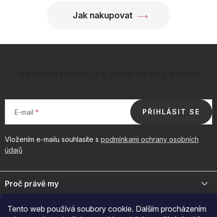
i
Jak nakupovat
s
u
Aktuální novinky a akce na váš e-mail
PŘIHLÁSIT SE
E-mail
Vložením e-mailu souhlasíte s
podmínkami ochrany osobních
údajů
Z
á
Proč právě my
p
a
Jsme přední distributor prémiové kosmetiky a doplňků pro váš
Důležité odkazy
Tento web používá soubory cookie. Dalším procházením
byznys. Spojte se s námi pro exkluzivní velkoobchodní nabídky.
t