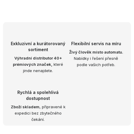
O
v
l
á
d
Exkluzivní a kurátorovaný
Flexibilní servis na míru
sortiment
a
Živý člověk místo automatu.
Výhradní distributor 40+
Nabídky i řešení přesně
c
prémiových značek,
které
podle vašich potřeb.
í
jinde nenajdete.
p
r
v
Rychlá a spolehlivá
k
dostupnost
y
Zboží skladem
, připravené k
expedici bez zbytečného
v
čekání.
ý
p