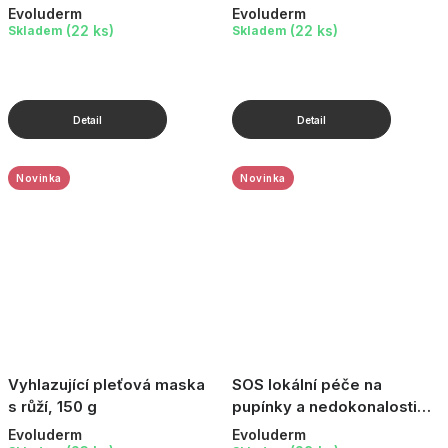
Evoluderm
Evoluderm
(22 ks)
(22 ks)
Skladem
Skladem
Novinka
Novinka
Vyhlazující pleťová maska
SOS lokální péče na
s růží, 150 g
pupínky a nedokonalosti
Pink Grapefruit, 15 ml
Evoluderm
Evoluderm