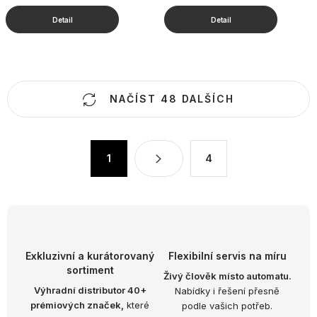
O
NAČÍST 48 DALŠÍCH
v
l
á
S
1
4
d
t
a
r
c
á
n
í
k
p
o
r
Exkluzivní a kurátorovaný
Flexibilní servis na míru
v
v
sortiment
Živý člověk místo automatu.
á
k
Výhradní distributor 40+
Nabídky i řešení přesně
n
prémiových značek,
které
podle vašich potřeb.
y