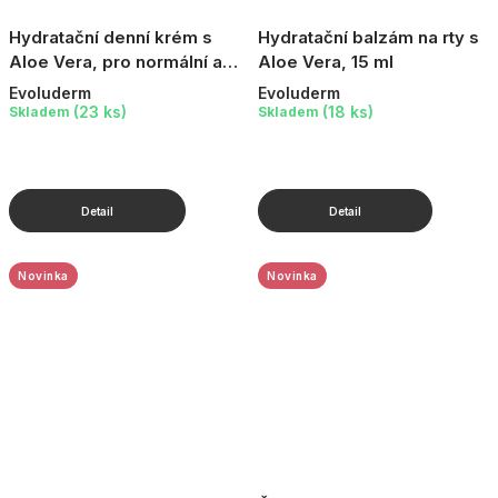
Hydratační denní krém s
Hydratační balzám na rty s
Aloe Vera, pro normální až
Aloe Vera, 15 ml
smíšenou pleť, 50 ml
Evoluderm
Evoluderm
(23 ks)
(18 ks)
Skladem
Skladem
Novinka
Novinka