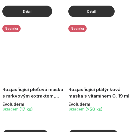
Novinka
Novinka
Rozjasňující pleťová maska
Rozjasňující plátýnková
s mrkvovým extraktem,
maska s vitamínem C, 19 ml
150 ml
Evoluderm
Evoluderm
(17 ks)
(>50 ks)
Skladem
Skladem