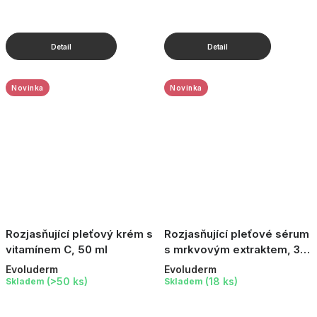
Novinka
Novinka
Rozjasňující pleťový krém s
Rozjasňující pleťové sérum
vitamínem C, 50 ml
s mrkvovým extraktem, 30
ml
Evoluderm
Evoluderm
(>50 ks)
(18 ks)
Skladem
Skladem