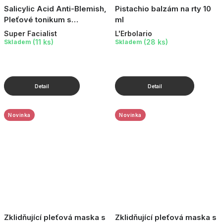
Salicylic Acid Anti-Blemish,
Pistachio balzám na rty 10
Pleťové tonikum s
ml
kyselinou salicylovou, 150
Super Facialist
L'Erbolario
ml
(11 ks)
(28 ks)
Skladem
Skladem
Novinka
Novinka
Zklidňující pleťová maska s
Zklidňující pleťová maska s