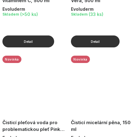
vitamínem C, 500 ml
Vera, 500 ml
Evoluderm
Evoluderm
(>50 ks)
(33 ks)
Skladem
Skladem
Novinka
Novinka
Čisticí pleťová voda pro
Čisticí micelární pěna, 150
problematickou pleť Pink
ml
Grapefruit, 200 ml