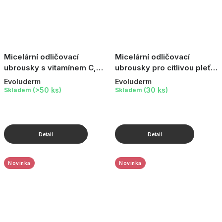
Micelární odličovací
Micelární odličovací
ubrousky s vitamínem C,
ubrousky pro citlivou pleť,
25 ks
25 ks
Evoluderm
Evoluderm
(>50 ks)
(30 ks)
Skladem
Skladem
Novinka
Novinka