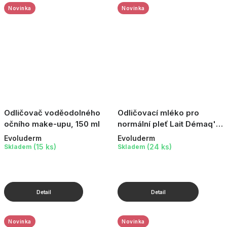
Novinka
Novinka
Odličovač voděodolného
Odličovací mléko pro
očního make-upu, 150 ml
normální pleť Lait Démaq'
doux, 250 ml
Evoluderm
Evoluderm
(15 ks)
(24 ks)
Skladem
Skladem
Novinka
Novinka