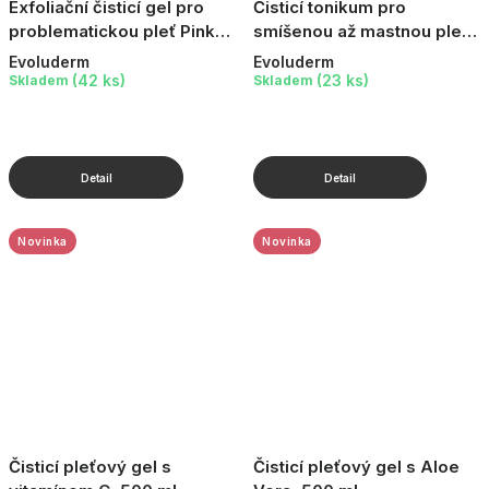
Exfoliační čisticí gel pro
Čisticí tonikum pro
problematickou pleť Pink
smíšenou až mastnou pleť,
Grapefruit, 150 ml
250 ml
Evoluderm
Evoluderm
(42 ks)
(23 ks)
Skladem
Skladem
Novinka
Novinka
Čisticí pleťový gel s
Čisticí pleťový gel s Aloe