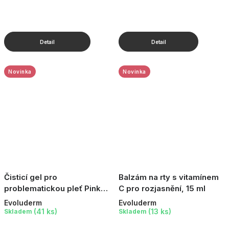
Novinka
Novinka
Čisticí gel pro
Balzám na rty s vitamínem
problematickou pleť Pink
C pro rozjasnění, 15 ml
Grapefruit, 250 ml
Evoluderm
Evoluderm
(41 ks)
(13 ks)
Skladem
Skladem