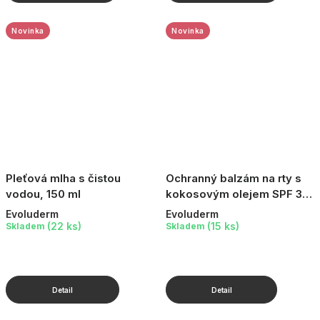
Novinka
Novinka
Pleťová mlha s čistou
Ochranný balzám na rty s
vodou, 150 ml
kokosovým olejem SPF 30,
15 ml
Evoluderm
Evoluderm
(22 ks)
(15 ks)
Skladem
Skladem