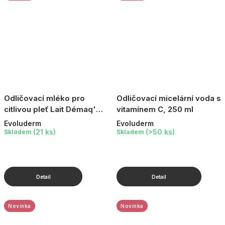
Odličovací mléko pro
Odličovací micelární voda s
citlivou pleť Lait Démaq'
vitamínem C, 250 ml
doux, 250 ml
Evoluderm
Evoluderm
(21 ks)
(>50 ks)
Skladem
Skladem
Novinka
Novinka