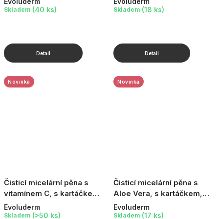
Evoluderm
Evoluderm
(40 ks)
(18 ks)
Skladem
Skladem
Novinka
Novinka
Čisticí micelární pěna s
Čisticí micelární pěna s
vitamínem C, s kartáčkem,
Aloe Vera, s kartáčkem,
150 ml
150 ml
Evoluderm
Evoluderm
(>50 ks)
(17 ks)
Skladem
Skladem