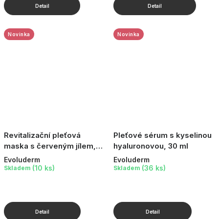
Novinka
Novinka
Revitalizační pleťová
Pleťové sérum s kyselinou
maska s červeným jílem,
hyaluronovou, 30 ml
150 ml
Evoluderm
Evoluderm
(10 ks)
(36 ks)
Skladem
Skladem