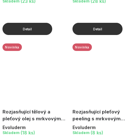
(23 ks)
(28 ks)
Skladem
Skladem
Novinka
Novinka
Rozjasňující tělový a
Rozjasňující pleťový
pleťový olej s mrkvovým
peeling s mrkvovým
extraktem, 100 ml
olejem, 150 g
Evoluderm
Evoluderm
(18 ks)
(8 ks)
Skladem
Skladem