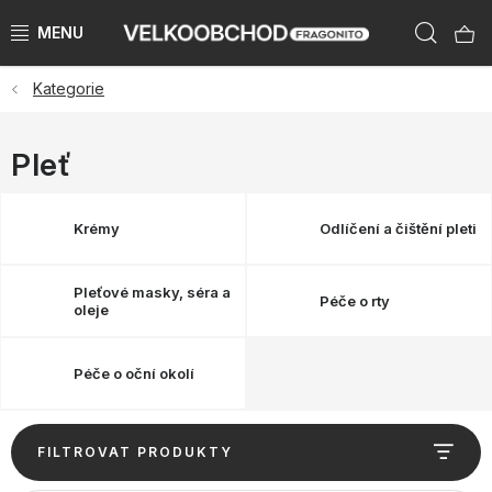
Přejít
Hleda
na
obsah
Kategorie
NAŠE ZNAČKY
PŘEDPRODEJ VÁNOCE 2026
Pleť
NOVINKY 2026
Krémy
Odlíčení a čištění pleti
KATEGORIE
Pleťové masky, séra a
Péče o rty
oleje
ZNAČKY PODLE ZEMÍ
Péče o oční okolí
VÝPRODEJ SKLADU AŽ -50 %
V
KATALOGY
FILTROVAT PRODUKTY
ý