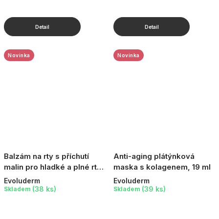
Novinka
Novinka
Balzám na rty s příchutí
Anti-aging plátýnková
malin pro hladké a plné rty,
maska s kolagenem, 19 ml
15 ml
Evoluderm
Evoluderm
(38 ks)
(39 ks)
Skladem
Skladem