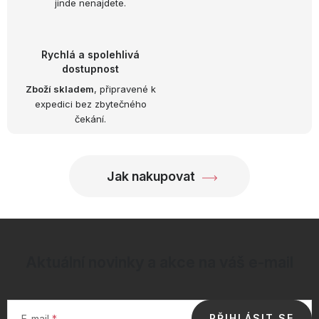
í
jinde nenajdete.
v
ý
p
Rychlá a spolehlivá
i
dostupnost
s
Zboží skladem
, připravené k
u
expedici bez zbytečného
čekání.
Jak nakupovat
Aktuální novinky a akce na váš e-mail
PŘIHLÁSIT SE
E-mail