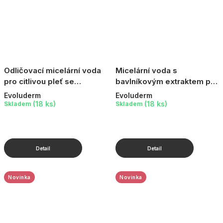
Odličovací micelární voda
Micelární voda s
pro citlivou pleť se
bavlníkovým extraktem pro
sklonem k zarudnutí, 250
suchou a citlivou pleť, 750
Evoluderm
Evoluderm
ml
ml
(18 ks)
(18 ks)
Skladem
Skladem
Novinka
Novinka