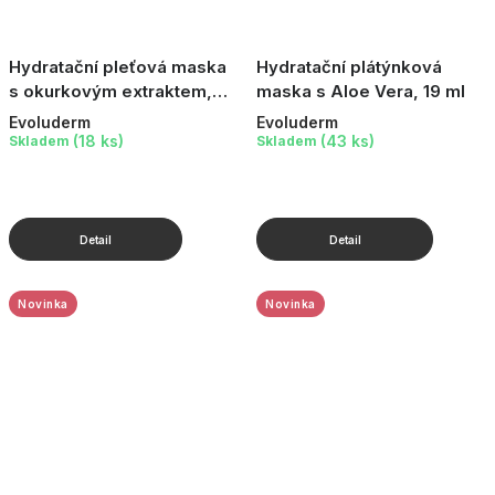
Hydratační pleťová maska
Hydratační plátýnková
s okurkovým extraktem,
maska s Aloe Vera, 19 ml
150 g
Evoluderm
Evoluderm
(18 ks)
(43 ks)
Skladem
Skladem
Novinka
Novinka