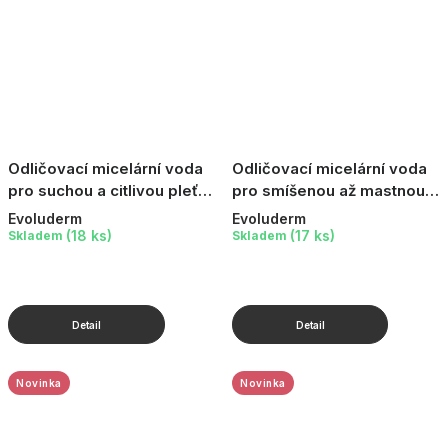
Odličovací micelární voda
Odličovací micelární voda
pro suchou a citlivou pleť,
pro smíšenou až mastnou
250 ml
pleť, 250 ml
Evoluderm
Evoluderm
(18 ks)
(17 ks)
Skladem
Skladem
Novinka
Novinka