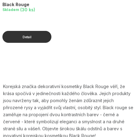
Black Rouge
(30 ks)
Skladem
O
v
l
Korejská značka dekorativní kosmetiky Black Rouge věří,
že
á
krása spočívá v jedinečnosti každého člověka.
Jejich produkty
d
jsou navrženy tak,
aby pomohly ženám zdůraznit jejich
a
přirozené rysy a vyjádřit svůj vlastní, osobitý styl.
Black rouge se
c
zaměřuje na propojení dvou kontrastních barev - černé a
í
červené - které symbolizují
eleganci a smyslnost a na druhé
straně sílu a vášeň. Objevte širokou škálu odstínů a barev s
p
inovativní korejskou kosmetikou Black Rouge!