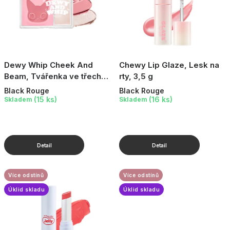
ů
Dewy Whip Cheek And
Chewy Lip Glaze, Lesk na
Beam, Tvářenka ve třech
rty, 3,5 g
odstínech, 15 g
Black Rouge
Black Rouge
(15 ks)
(16 ks)
Skladem
Skladem
Více odstínů
Více odstínů
Úklid skladu
Úklid skladu