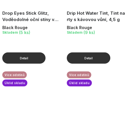
Drop Eyes Stick Glitz,
Drip Hot Water Tint, Tint na
Voděodolné oční stíny v
rty s kávovou vůní, 4,5 g
tužce, 0,7 g
Black Rouge
Black Rouge
(5 ks)
(9 ks)
Skladem
Skladem
Více odstínů
Více odstínů
Úklid skladu
Úklid skladu