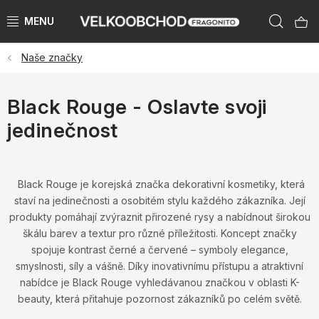
Přejít
Hleda
na
obsah
Naše značky
NAŠE ZNAČKY
PŘEDPRODEJ VÁNOCE 2026
Black Rouge - Oslavte svoji
jedinečnost
NOVINKY 2026
KATEGORIE
Black Rouge je korejská značka dekorativní kosmetiky, která
staví na jedinečnosti a osobitém stylu každého zákazníka. Její
ZNAČKY PODLE ZEMÍ
produkty pomáhají zvýraznit přirozené rysy a nabídnout širokou
škálu barev a textur pro různé příležitosti. Koncept značky
VÝPRODEJ SKLADU AŽ -50 %
spojuje kontrast černé a červené – symboly elegance,
smyslnosti, síly a vášně. Díky inovativnímu přístupu a atraktivní
nabídce je Black Rouge vyhledávanou značkou v oblasti K-
KATALOGY
beauty, která přitahuje pozornost zákazníků po celém světě.