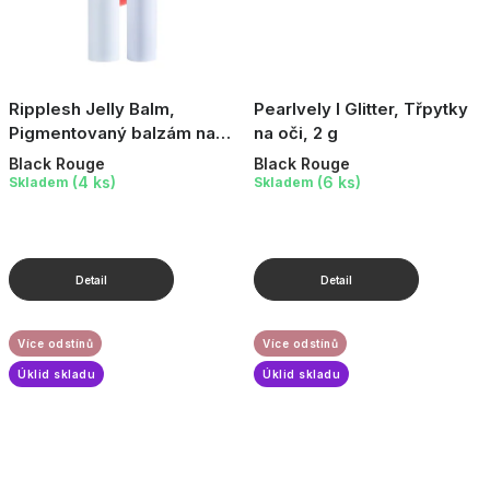
Ripplesh Jelly Balm,
Pearlvely I Glitter, Třpytky
Pigmentovaný balzám na
na oči, 2 g
rty, 3,3 g
Black Rouge
Black Rouge
(4 ks)
(6 ks)
Skladem
Skladem
Více odstínů
Více odstínů
Úklid skladu
Úklid skladu