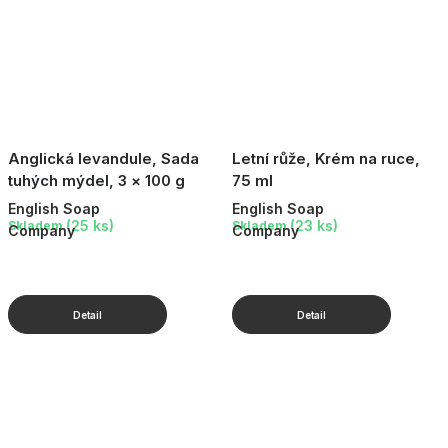
Anglická levandule, Sada
Letní růže, Krém na ruce,
tuhých mýdel, 3 × 100 g
75 ml
English Soap
English Soap
(25 ks)
(23 ks)
Skladem
Skladem
Company
Company