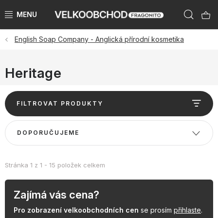
Přejít
Hleda
na
obsah
English Soap Company - Anglická přírodní kosmetika
NAŠE ZNAČKY
PŘEDPRODEJ VÁNOCE 2026
Heritage
NOVINKY 2026
V
FILTROVAT PRODUKTY
ý
KATEGORIE
p
Ř
DOPORUČUJEME
i
a
ZNAČKY PODLE ZEMÍ
s
z
p
e
Stránka
1
z
1
-
15
položek celkem
VÝPRODEJ SKLADU AŽ -50 %
r
n
o
í
Zajímá vás cena?
KATALOGY
d
p
Pro zobrazení velkoobchodních cen
se prosím
přihlaste
.