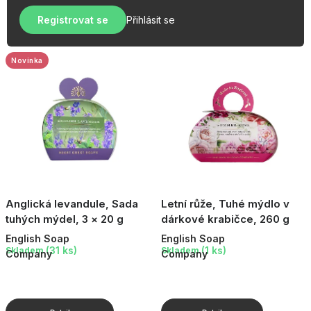
u
r
OBLÍBENÉ KOLEKCE
k
Registrovat se
Přihlásit se
o
t
AKCE
d
ů
u
Novinka
PODLE TYPU PROVOZU
k
t
Jak nakupovat
Kontakty
O nás
ů
Anglická levandule, Sada
Letní růže, Tuhé mýdlo v
tuhých mýdel, 3 × 20 g
dárkové krabičce, 260 g
English Soap
English Soap
(31 ks)
(1 ks)
Skladem
Skladem
Company
Company