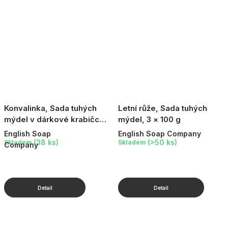
Konvalinka, Sada tuhých
Letní růže, Sada tuhých
mýdel v dárkové krabičce,
mýdel, 3 × 100 g
3 × 20 g
English Soap
English Soap Company
(38 ks)
(>50 ks)
Skladem
Skladem
Company