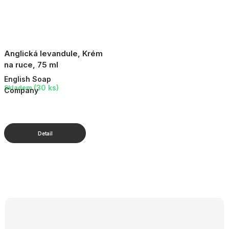
Anglická levandule, Krém
na ruce, 75 ml
English Soap
(30 ks)
Skladem
Company
O
v
l
á