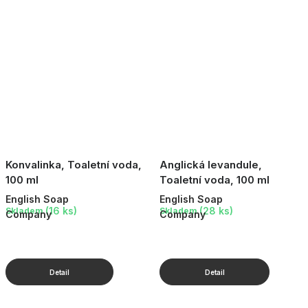
Konvalinka, Toaletní voda,
Anglická levandule,
100 ml
Toaletní voda, 100 ml
English Soap
English Soap
(16 ks)
(28 ks)
Skladem
Skladem
Company
Company