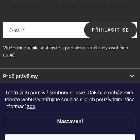
Aktuální novinky a akce na váš e-mail
PŘIHLÁSIT SE
E-mail
Vložením e-mailu souhlasíte s
podmínkami ochrany osobních
údajů
Z
á
Proč právě my
p
a
Jsme přední distributor prémiové kosmetiky a doplňků pro váš
Důležité odkazy
Tento web používá soubory cookie. Dalším procházením
byznys. Spojte se s námi pro exkluzivní velkoobchodní nabídky.
t
tohoto webu vyjadřujete souhlas s jejich používáním. Více
í
Naš značky
informací
zde
.
O nákupu
+420 605 209 284
O nás
Po-Pá: 7:00-12:30 a 13:00-15:30
Jak nakupovat
Novinky
Nastavení
Přijímáme online platby
Reklamace
Kontakty
obchod@fragonito.cz
Obchodní podmínky
Ebook