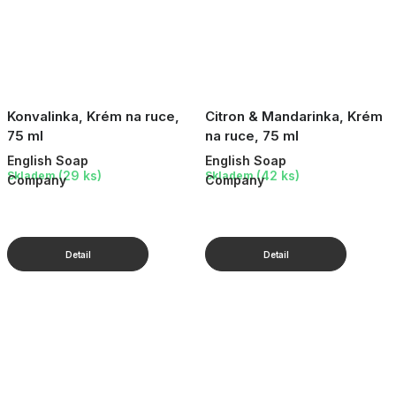
Konvalinka, Krém na ruce,
Citron & Mandarinka, Krém
75 ml
na ruce, 75 ml
English Soap
English Soap
(29 ks)
(42 ks)
Skladem
Skladem
Company
Company