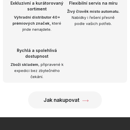
d
Exkluzivní a kurátorovaný
Flexibilní servis na míru
sortiment
a
Živý člověk místo automatu.
Výhradní distributor 40+
Nabídky i řešení přesně
c
prémiových značek,
které
podle vašich potřeb.
í
jinde nenajdete.
p
r
v
Rychlá a spolehlivá
k
dostupnost
y
Zboží skladem
, připravené k
expedici bez zbytečného
v
čekání.
ý
p
i
Jak nakupovat
s
u