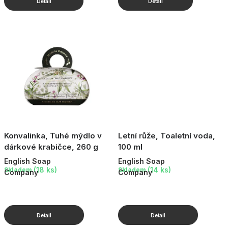
Konvalinka, Tuhé mýdlo v
Letní růže, Toaletní voda,
dárkové krabičce, 260 g
100 ml
English Soap
English Soap
(18 ks)
(14 ks)
Skladem
Skladem
Company
Company