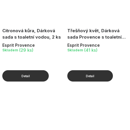
Citronová kůra, Dárková
Třešňový květ, Dárková
sada s toaletní vodou, 2 ks
sada Provence s toaletní
vodou, 2 ks
Esprit Provence
Esprit Provence
(29 ks)
(41 ks)
Skladem
Skladem