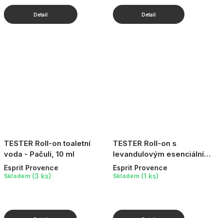
TESTER Roll-on toaletní
TESTER Roll-on s
voda - Pačuli, 10 ml
levandulovým esenciálním
olejem, 10 ml
Esprit Provence
Esprit Provence
(3 ks)
(1 ks)
Skladem
Skladem