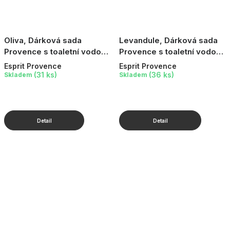
Oliva, Dárková sada
Levandule, Dárková sada
Provence s toaletní vodou,
Provence s toaletní vodou,
2 ks
2 ks
Esprit Provence
Esprit Provence
(31 ks)
(36 ks)
Skladem
Skladem