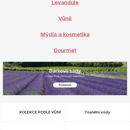
OBLÍBENÉ KOLEKCE
Levandule
AKCE
Vůně
PODLE TYPU PROVOZU
Mýdla a kosmetika
Jak nakupovat
Kontakty
O nás
Gourmet
KOLEKCE PODLE VŮNÍ
Toaletní vody