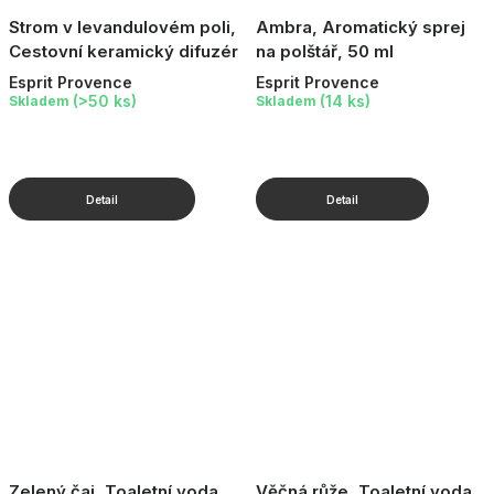
Strom v levandulovém poli,
Ambra, Aromatický sprej
Cestovní keramický difuzér
na polštář, 50 ml
Esprit Provence
Esprit Provence
(>50 ks)
(14 ks)
Skladem
Skladem
Zelený čaj, Toaletní voda,
Věčná růže, Toaletní voda,