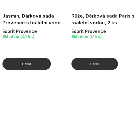
Jasmín, Dárková sada
Růže, Dárková sada Paris s
Provence s toaletní vodou,
toaletní vodou, 2 ks
2 ks
Esprit Provence
Esprit Provence
(41 ks)
(9 ks)
Skladem
Skladem