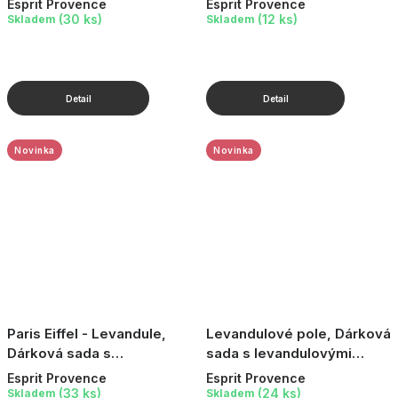
Esprit Provence
Esprit Provence
(30 ks)
(12 ks)
Skladem
Skladem
Novinka
Novinka
Paris Eiffel - Levandule,
Levandulové pole, Dárková
Dárková sada s
sada s levandulovými
levandulovými produkty, 3
produkty, 3 ks
Esprit Provence
Esprit Provence
ks
(33 ks)
(24 ks)
Skladem
Skladem