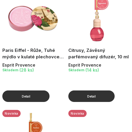
t
ů
Paris Eiffel - Růže, Tuhé
Citrusy, Závěsný
mýdlo v kulaté plechovce,
parfémovaný difuzér, 10 ml
100 g
Esprit Provence
Esprit Provence
(28 ks)
(14 ks)
Skladem
Skladem
Novinka
Novinka