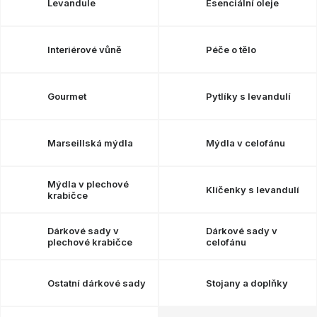
Levandule
Esenciální oleje
Interiérové vůně
Péče o tělo
Gourmet
Pytlíky s levandulí
Marseillská mýdla
Mýdla v celofánu
Mýdla v plechové
Klíčenky s levandulí
krabičce
Dárkové sady v
Dárkové sady v
plechové krabičce
celofánu
Ostatní dárkové sady
Stojany a doplňky