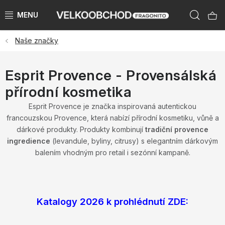
Přejít
Hleda
na
obsah
Naše značky
NAŠE ZNAČKY
PŘEDPRODEJ VÁNOCE 2026
Esprit Provence - Provensálská
přírodní kosmetika
NOVINKY 2026
Esprit Provence je značka inspirovaná autentickou
francouzskou Provence, která nabízí přírodní kosmetiku, vůně a
KATEGORIE
dárkové produkty. Produkty kombinují
tradiční provence
ingredience
(levandule, byliny, citrusy) s elegantním dárkovým
ZNAČKY PODLE ZEMÍ
balením vhodným pro retail i sezónní kampaně.
VÝPRODEJ SKLADU AŽ -50 %
KATALOGY
Katalogy 2026 k prohlédnutí ZDE: