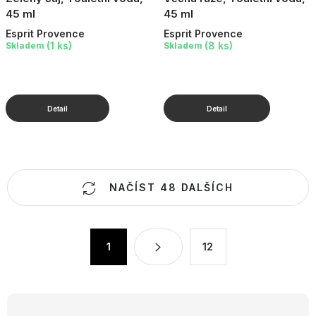
45 ml
45 ml
Esprit Provence
Esprit Provence
(1 ks)
(8 ks)
Skladem
Skladem
O
NAČÍST 48 DALŠÍCH
v
l
á
S
1
12
d
t
a
r
c
á
n
í