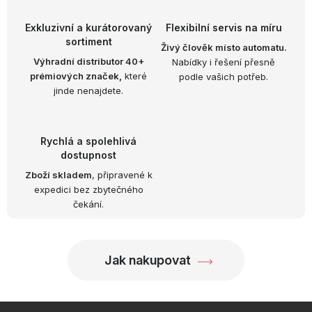
k
p
o
r
Exkluzivní a kurátorovaný
Flexibilní servis na míru
v
v
sortiment
Živý člověk místo automatu.
á
k
Výhradní distributor 40+
Nabídky i řešení přesně
n
prémiových značek,
které
podle vašich potřeb.
y
í
jinde nenajdete.
v
ý
p
Rychlá a spolehlivá
i
dostupnost
s
Zboží skladem
, připravené k
u
expedici bez zbytečného
čekání.
Jak nakupovat