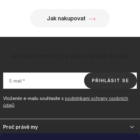
p
i
Jak nakupovat
s
u
Aktuální novinky a akce na váš e-mail
PŘIHLÁSIT SE
E-mail
Vložením e-mailu souhlasíte s
podmínkami ochrany osobních
údajů
Z
á
Proč právě my
p
a
Jsme přední distributor prémiové kosmetiky a doplňků pro váš