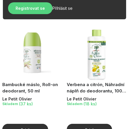
u
r
OBLÍBENÉ KOLEKCE
k
Registrovat se
Přihlásit se
o
t
AKCE
d
ů
u
PODLE TYPU PROVOZU
k
t
Jak nakupovat
Kontakty
O nás
ů
Bambucké máslo, Roll-on
Verbena a citrón, Náhradní
deodorant, 50 ml
náplň do deodorantu, 100
ml
Le Petit Olivier
Le Petit Olivier
(37 ks)
(18 ks)
Skladem
Skladem