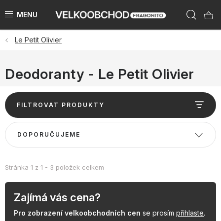
Přejít
Hleda
na
obsah
Le Petit Olivier
NAŠE ZNAČKY
PŘEDPRODEJ VÁNOCE 2026
Deodoranty - Le Petit Olivier
NOVINKY 2026
V
FILTROVAT PRODUKTY
ý
KATEGORIE
p
Ř
DOPORUČUJEME
i
a
ZNAČKY PODLE ZEMÍ
s
z
p
e
Stránka
1
z
1
-
3
položek celkem
VÝPRODEJ SKLADU AŽ -50 %
r
n
o
í
Zajímá vás cena?
KATALOGY
d
p
Pro zobrazení velkoobchodních cen
se prosím
přihlaste
.