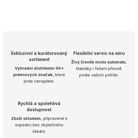
O
v
l
á
d
Exkluzivní a kurátorovaný
Flexibilní servis na míru
sortiment
a
Živý člověk místo automatu.
Výhradní distributor 40+
Nabídky i řešení přesně
c
prémiových značek,
které
podle vašich potřeb.
í
jinde nenajdete.
p
r
v
Rychlá a spolehlivá
k
dostupnost
y
Zboží skladem
, připravené k
expedici bez zbytečného
v
čekání.
ý