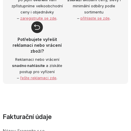
zpřístupníme velkoobchodní
minimální odběry podle
ceny i objednávky
sortimentu
–
zaregistrujte se zde
.
–
přihlaste se zde
.
Potřebujete vyřešit
reklamaci nebo vrácení
zboží?
Reklamaci nebo vrácení
snadno nahlásíte
a získáte
postup pro vyřízení
–
řešte reklamaci zde
.
Fakturační údaje
Název: Fragonito s.r.o.