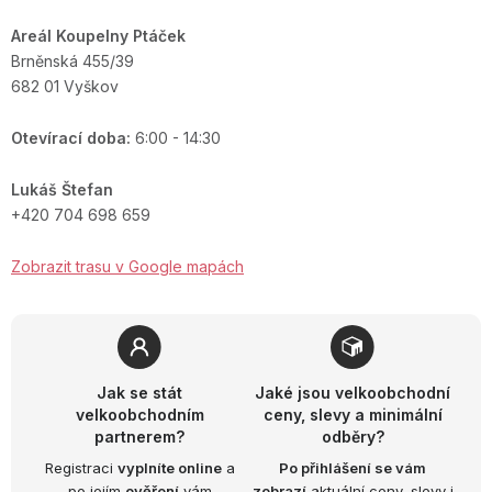
Areál Koupelny Ptáček
Brněnská 455/39
682 01 Vyškov
Otevírací doba:
6:00 - 14:30
Lukáš Štefan
+420 704 698 659
Zobrazit trasu v Google mapách
Jak se stát
Jaké jsou velkoobchodní
velkoobchodním
ceny, slevy a minimální
partnerem?
odběry?
Registraci
vyplníte online
a
Po přihlášení se vám
po jejím
ověření
vám
zobrazí
aktuální ceny, slevy i