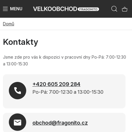
Přejít
Hleda
na
obsah
Domů
NAŠE ZNAČKY
Kontakty
PŘEDPRODEJ VÁNOCE 2026
NOVINKY 2026
Jsme zde pro vás k dispozici v pracovní dny Po-Pá: 7:00-12:30
a 13:00-15:30
KATEGORIE
+420 605 209 284
ZNAČKY PODLE ZEMÍ
Po-Pá: 7:00-12:30 a 13:00-15:30
VÝPRODEJ SKLADU AŽ -50 %
KATALOGY
obchod@fragonito.cz