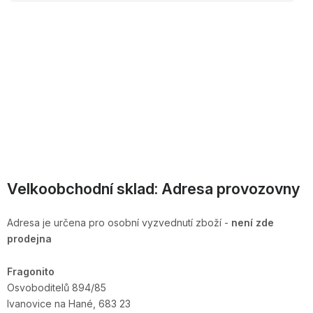
OBLÍBENÉ KOLEKCE
AKCE
PODLE TYPU PROVOZU
Jak nakupovat
Kontakty
O nás
Velkoobchodní sklad: Adresa provozovny
Adresa je určena pro osobní vyzvednutí zboží -
není zde
prodejna
Fragonito
Osvoboditelů 894/85
Ivanovice na Hané, 683 23