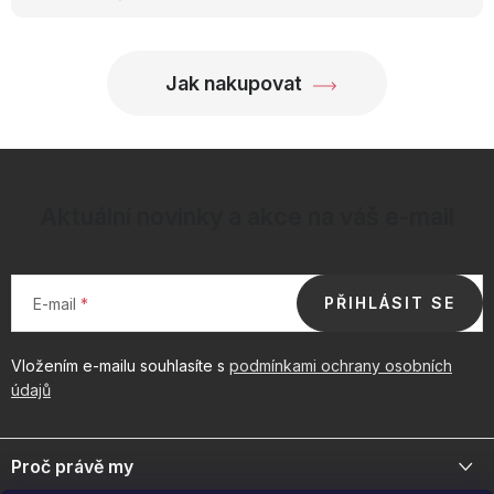
Jak nakupovat
Aktuální novinky a akce na váš e-mail
PŘIHLÁSIT SE
E-mail
Vložením e-mailu souhlasíte s
podmínkami ochrany osobních
údajů
Z
á
Proč právě my
p