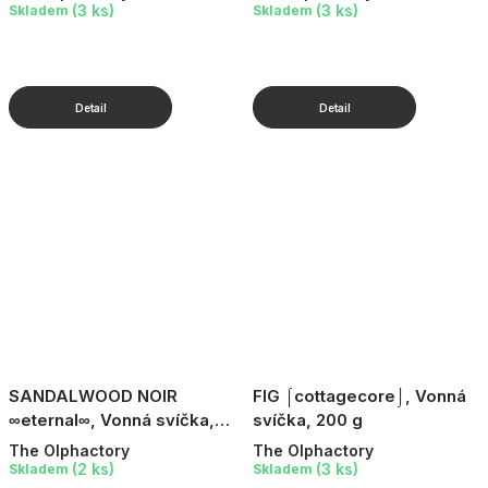
(3 ks)
(3 ks)
Skladem
Skladem
SANDALWOOD NOIR
FIG ⌠cottagecore⌡, Vonná
∞eternal∞, Vonná svíčka,
svíčka, 200 g
135 g
The Olphactory
The Olphactory
(2 ks)
(3 ks)
Skladem
Skladem