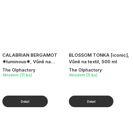
CALABRIAN BERGAMOT
BLOSSOM TONKA ⌈iconic⌋,
✷luminous✷, Vůně na
Vůně na textil, 500 ml
textil, 500 ml
The Olphactory
The Olphactory
(11 ks)
(5 ks)
Skladem
Skladem