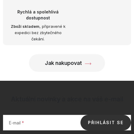
ý
p
Rychlá a spolehlivá
i
dostupnost
s
Zboží skladem
, připravené k
u
expedici bez zbytečného
čekání.
Jak nakupovat
Aktuální novinky a akce na váš e-mail
PŘIHLÁSIT SE
E-mail