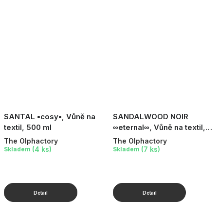
SANTAL •cosy•, Vůně na
SANDALWOOD NOIR
textil, 500 ml
∞eternal∞, Vůně na textil,
500 ml
The Olphactory
The Olphactory
(4 ks)
(7 ks)
Skladem
Skladem