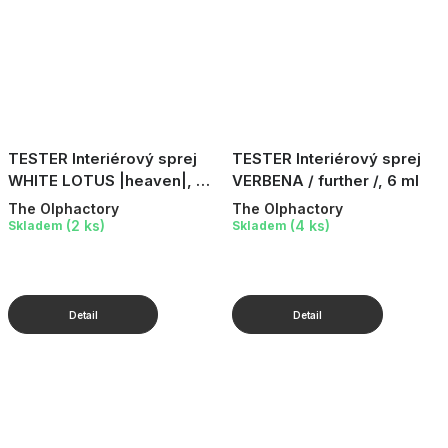
TESTER Interiérový sprej
TESTER Interiérový sprej
WHITE LOTUS |heaven|, 6
VERBENA / further /, 6 ml
ml
The Olphactory
The Olphactory
(2 ks)
(4 ks)
Skladem
Skladem