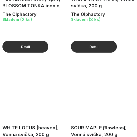
BLOSSOM TONKA iconic, 6
svíčka, 200 g
ml
The Olphactory
The Olphactory
(2 ks)
(3 ks)
Skladem
Skladem
WHITE LOTUS |heaven|,
SOUR MAPLE ∫flawless∫,
Vonná svíčka, 200 g
Vonná svíčka, 200 g