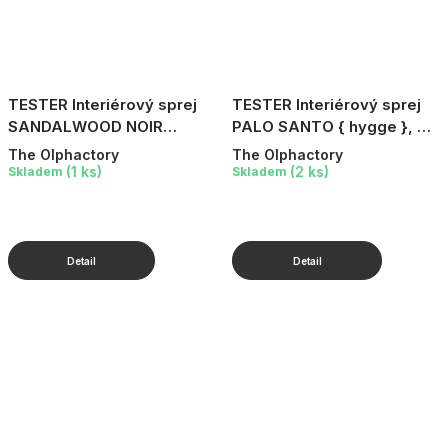
TESTER Interiérový sprej
TESTER Interiérový sprej
SANDALWOOD NOIR
PALO SANTO { hygge }, 6
Eternal, 6 ml
ml
The Olphactory
The Olphactory
(1 ks)
(2 ks)
Skladem
Skladem