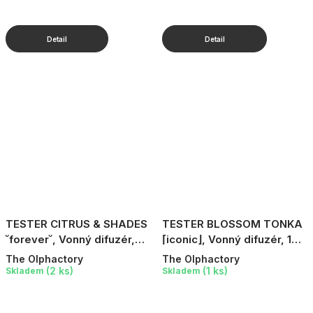
TESTER CITRUS & SHADES
TESTER BLOSSOM TONKA
˘forever˘, Vonný difuzér,
⌈iconic⌋, Vonný difuzér, 100
100 ml
ml
The Olphactory
The Olphactory
(2 ks)
(1 ks)
Skladem
Skladem