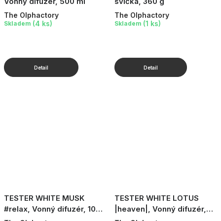
Vonný difuzér, 500 ml
svíčka, 360 g
The Olphactory
The Olphactory
(4 ks)
(1 ks)
Skladem
Skladem
TESTER WHITE MUSK
TESTER WHITE LOTUS
#relax, Vonný difuzér, 100
|heaven|, Vonný difuzér,
ml
100 ml