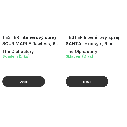
TESTER Interiérový sprej
TESTER Interiérový sprej
SOUR MAPLE flawless, 6
SANTAL • cosy •, 6 ml
ml
The Olphactory
The Olphactory
(5 ks)
(2 ks)
Skladem
Skladem