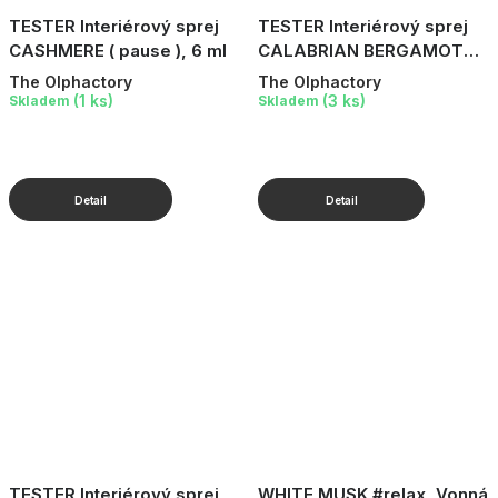
TESTER Interiérový sprej
TESTER Interiérový sprej
CASHMERE ( pause ), 6 ml
CALABRIAN BERGAMOT
Luminous, 6 ml
The Olphactory
The Olphactory
(1 ks)
(3 ks)
Skladem
Skladem
TESTER Interiérový sprej
WHITE MUSK #relax, Vonná