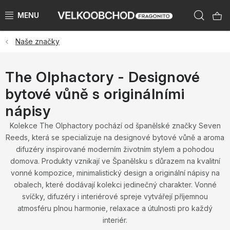
Přejít
Hleda
na
obsah
Naše značky
NAŠE ZNAČKY
PŘEDPRODEJ VÁNOCE 2026
The Olphactory - Designové
bytové vůně s originálními
NOVINKY 2026
nápisy
KATEGORIE
Kolekce The Olphactory pochází od španělské značky Seven
Reeds, která se specializuje na designové bytové vůně a aroma
difuzéry inspirované moderním životním stylem a pohodou
ZNAČKY PODLE ZEMÍ
domova. Produkty vznikají ve Španělsku s důrazem na kvalitní
vonné kompozice, minimalistický design a originální nápisy na
VÝPRODEJ SKLADU AŽ -50 %
obalech, které dodávají kolekci jedinečný charakter. Vonné
svíčky, difuzéry i interiérové spreje vytvářejí příjemnou
KATALOGY
atmosféru plnou harmonie, relaxace a útulnosti pro každý
interiér.