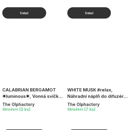
CALABRIAN BERGAMOT
WHITE MUSK #relax,
✷luminous✷, Vonná svíčka,
Náhradní náplň do difuzéru,
200 g
250 ml
The Olphactory
The Olphactory
(3 ks)
(7 ks)
Skladem
Skladem