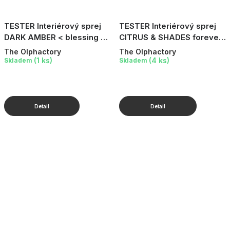
TESTER Interiérový sprej
TESTER Interiérový sprej
DARK AMBER < blessing >,
CITRUS & SHADES forever,
6 ml
6 ml
The Olphactory
The Olphactory
(1 ks)
(4 ks)
Skladem
Skladem