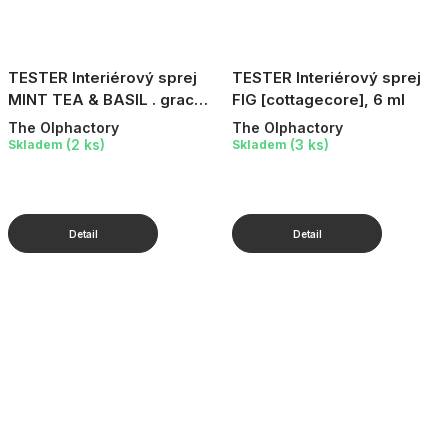
TESTER Interiérový sprej
TESTER Interiérový sprej
MINT TEA & BASIL . grace
FIG [cottagecore], 6 ml
., 6 ml
The Olphactory
The Olphactory
(2 ks)
(3 ks)
Skladem
Skladem