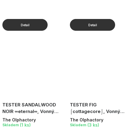
TESTER SANDALWOOD
TESTER FIG
NOIR ∞eternal∞, Vonný
⌠cottagecore⌡, Vonný
difuzér, 100 ml
difuzér, 100 ml
The Olphactory
The Olphactory
(1 ks)
(3 ks)
Skladem
Skladem