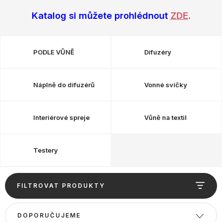
OBLÍBENÉ KOLEKCE
Katalog si můžete prohlédnout
ZDE
.
AKCE
PODLE TYPU PROVOZU
PODLE VŮNĚ
Difuzéry
Jak nakupovat
Kontakty
O nás
Náplně do difuzérů
Vonné svíčky
Interiérové spreje
Vůně na textil
Testery
V
FILTROVAT PRODUKTY
ý
p
Ř
DOPORUČUJEME
i