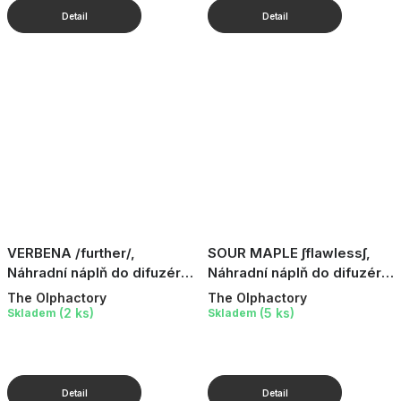
VERBENA /further/,
SOUR MAPLE ∫flawless∫,
Náhradní náplň do difuzéru,
Náhradní náplň do difuzéru,
250 ml
250 ml
The Olphactory
The Olphactory
(2 ks)
(5 ks)
Skladem
Skladem