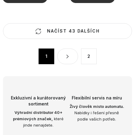
O
NAČÍST 43 DALŠÍCH
v
l
á
S
1
2
d
t
a
r
c
á
n
í
k
p
o
r
Exkluzivní a kurátorovaný
Flexibilní servis na míru
v
v
sortiment
Živý člověk místo automatu.
á
k
Výhradní distributor 40+
Nabídky i řešení přesně
n
prémiových značek,
které
podle vašich potřeb.
y
í
jinde nenajdete.
v