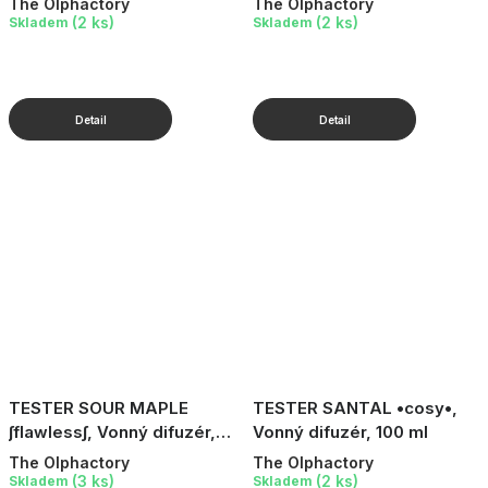
The Olphactory
The Olphactory
(2 ks)
(2 ks)
Skladem
Skladem
TESTER SOUR MAPLE
TESTER SANTAL •cosy•,
∫flawless∫, Vonný difuzér,
Vonný difuzér, 100 ml
100 ml
The Olphactory
The Olphactory
(3 ks)
(2 ks)
Skladem
Skladem