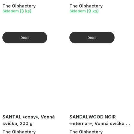
The Olphactory
The Olphactory
(3 ks)
(9 ks)
Skladem
Skladem
SANTAL •cosy•, Vonná
SANDALWOOD NOIR
svíčka, 200 g
∞eternal∞, Vonná svíčka,
200 g
The Olphactory
The Olphactory