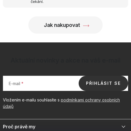
čekání.
ý
p
i
Jak nakupovat
s
u
Aktuální novinky a akce na váš e-mail
PŘIHLÁSIT SE
E-mail
Vložením e-mailu souhlasíte s
podmínkami ochrany osobních
údajů
Z
á
Proč právě my
p