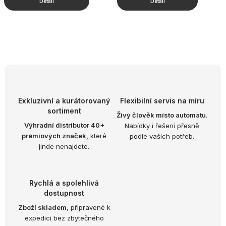
O
v
l
á
d
Exkluzivní a kurátorovaný
Flexibilní servis na míru
sortiment
a
Živý člověk místo automatu.
Výhradní distributor 40+
Nabídky i řešení přesně
c
prémiových značek,
které
podle vašich potřeb.
í
jinde nenajdete.
p
r
v
Rychlá a spolehlivá
k
dostupnost
y
Zboží skladem
, připravené k
expedici bez zbytečného
v