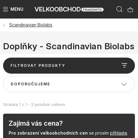
Přejít
Hleda
na
obsah
Scandinavian Biolabs
NAŠE ZNAČKY
PŘEDPRODEJ VÁNOCE 2026
Doplňky - Scandinavian Biolabs
NOVINKY 2026
V
FILTROVAT PRODUKTY
ý
KATEGORIE
p
Ř
DOPORUČUJEME
i
a
ZNAČKY PODLE ZEMÍ
s
z
p
e
Stránka
1
z
1
-
2
položek celkem
VÝPRODEJ SKLADU AŽ -50 %
r
n
o
í
Zajímá vás cena?
KATALOGY
d
p
Pro zobrazení velkoobchodních cen
se prosím
přihlaste
.