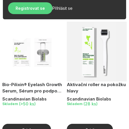
u
r
OBLÍBENÉ KOLEKCE
k
Registrovat se
Přihlásit se
o
t
AKCE
d
ů
u
PODLE TYPU PROVOZU
k
t
Jak nakupovat
Kontakty
O nás
ů
Bio-Pilixin® Eyelash Growth
Aktivační roller na pokožku
Serum, Sérum pro podporu
hlavy
růstu řas, 8 ml
Scandinavian Biolabs
Scandinavian Biolabs
(>50 ks)
(28 ks)
Skladem
Skladem