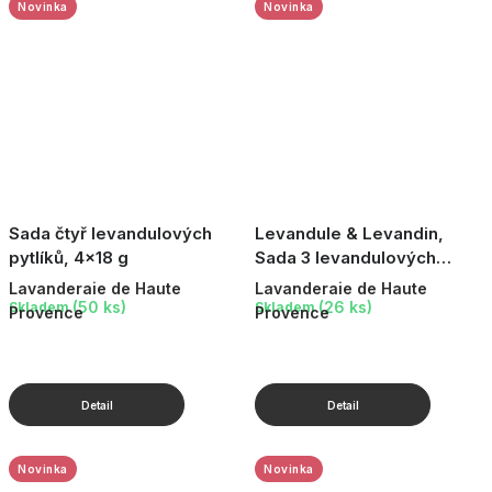
Novinka
Novinka
Sada čtyř levandulových
Levandule & Levandin,
pytlíků, 4×18 g
Sada 3 levandulových
pytlíků, s kroužkem, 3 × 18
Lavanderaie de Haute
Lavanderaie de Haute
g
(50 ks)
(26 ks)
Skladem
Skladem
Provence
Provence
Novinka
Novinka