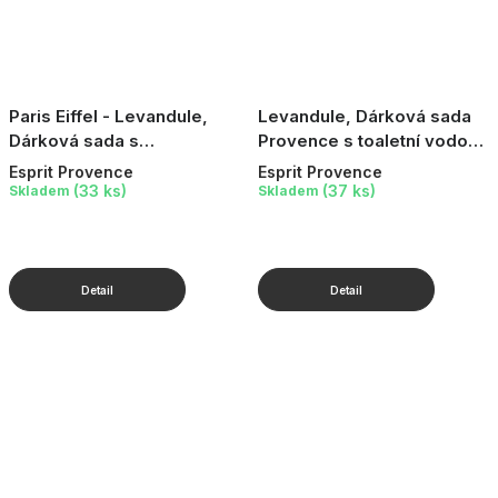
Paris Eiffel - Levandule,
Levandule, Dárková sada
Dárková sada s
Provence s toaletní vodou,
levandulovými produkty, 3
2 ks
Esprit Provence
Esprit Provence
ks
(33 ks)
(37 ks)
Skladem
Skladem