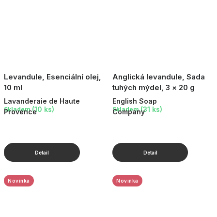
Levandule, Esenciální olej,
Anglická levandule, Sada
10 ml
tuhých mýdel, 3 × 20 g
Lavanderaie de Haute
English Soap
(10 ks)
(31 ks)
Skladem
Skladem
Provence
Company
Novinka
Novinka