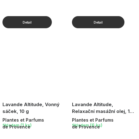
Lavande Altitude, Vonný
Lavande Altitude,
sáček, 10 g
Relaxační masážní olej, 100
ml
Plantes et Parfums
Plantes et Parfums
(1 ks)
(6 ks)
Skladem
Skladem
de Provence
de Provence