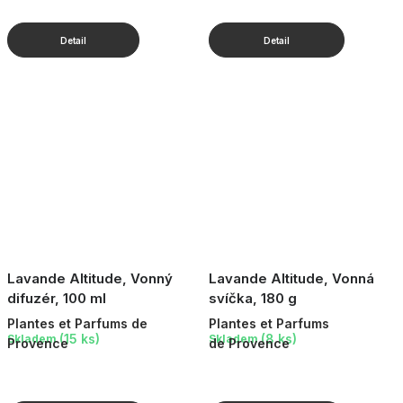
Lavande Altitude, Vonný
Lavande Altitude, Vonná
difuzér, 100 ml
svíčka, 180 g
Plantes et Parfums de
Plantes et Parfums
(15 ks)
(8 ks)
Skladem
Skladem
Provence
de Provence