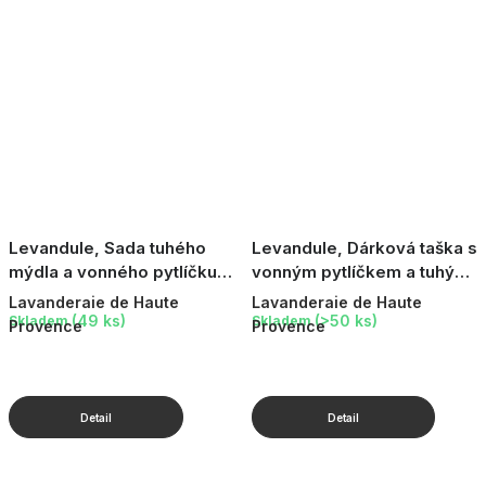
Levandule, Sada tuhého
Levandule, Dárková taška s
mýdla a vonného pytlíčku,
vonným pytlíčkem a tuhým
2 ks
mýdlem
Lavanderaie de Haute
Lavanderaie de Haute
(49 ks)
(>50 ks)
Skladem
Skladem
Provence
Provence