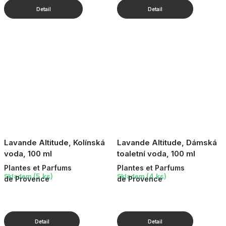
Lavande Altitude, Kolínská
Lavande Altitude, Dámská
voda, 100 ml
toaletní voda, 100 ml
Plantes et Parfums
Plantes et Parfums
(5 ks)
(4 ks)
Skladem
Skladem
de Provence
de Provence