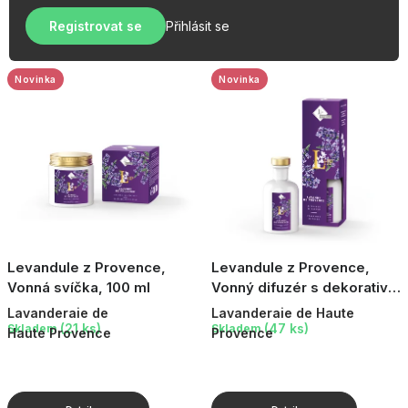
u
r
OBLÍBENÉ KOLEKCE
k
Registrovat se
Přihlásit se
o
t
AKCE
d
ů
u
Novinka
Novinka
PODLE TYPU PROVOZU
k
t
Jak nakupovat
Kontakty
O nás
ů
Levandule z Provence,
Levandule z Provence,
Vonná svíčka, 100 ml
Vonný difuzér s dekorativní
tyčinkou, 110 ml
Lavanderaie de
Lavanderaie de Haute
(21 ks)
(47 ks)
Skladem
Skladem
Haute Provence
Provence