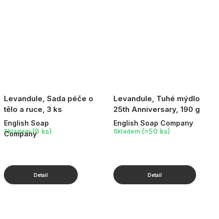
Levandule, Sada péče o
Levandule, Tuhé mýdlo
tělo a ruce, 3 ks
25th Anniversary, 190 g
English Soap
English Soap Company
(8 ks)
(>50 ks)
Skladem
Skladem
Company