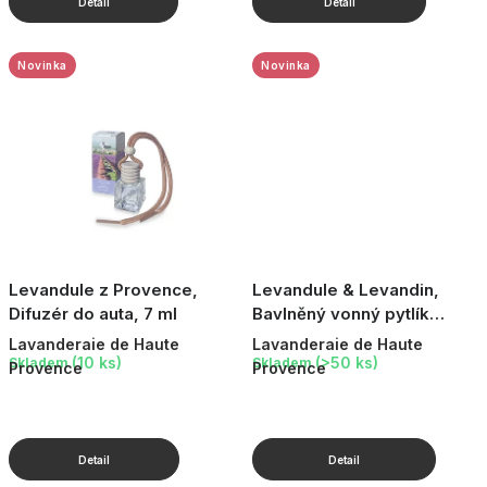
Novinka
Novinka
Levandule z Provence,
Levandule & Levandin,
Difuzér do auta, 7 ml
Bavlněný vonný pytlík
(náhodný výběr), 18 g
Lavanderaie de Haute
Lavanderaie de Haute
(10 ks)
(>50 ks)
Skladem
Skladem
Provence
Provence