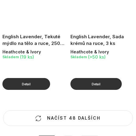
English Lavender, Tekuté
English Lavender, Sada
mýdlo na tělo a ruce, 250
krémů na ruce, 3 ks
ml
Heathcote & Ivory
Heathcote & Ivory
(19 ks)
(>50 ks)
Skladem
Skladem
O
NAČÍST 48 DALŠÍCH
v
l