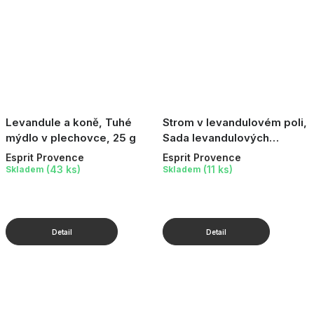
Levandule a koně, Tuhé
Strom v levandulovém poli,
mýdlo v plechovce, 25 g
Sada levandulových
pokladů v plechové
Esprit Provence
Esprit Provence
krabičce
(43 ks)
(11 ks)
Skladem
Skladem