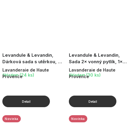
Levandule & Levandin,
Levandule & Levandin,
Dárková sada s utěrkou, 3
Sada 2× vonný pytlík, 1×
ks
esenciální olej Levandin 10
Lavanderaie de Haute
Lavanderaie de Haute
ml
(24 ks)
(30 ks)
Skladem
Skladem
Provence
Provence
Novinka
Novinka