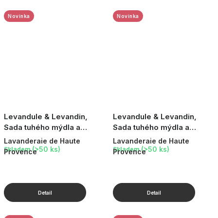
Novinka
Novinka
Levandule & Levandin,
Levandule & Levandin,
Sada tuhého mýdla a
Sada tuhého mýdla a
vonného pytlíčku (žlutý)
vonného pytlíčku (cikáda)
Lavanderaie de Haute
Lavanderaie de Haute
(>50 ks)
(>50 ks)
Skladem
Skladem
Provence
Provence