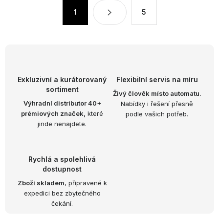
á
S
1
5
d
t
a
r
c
á
n
í
k
p
o
r
Exkluzivní a kurátorovaný
Flexibilní servis na míru
v
v
sortiment
Živý člověk místo automatu.
á
k
Výhradní distributor 40+
Nabídky i řešení přesně
n
prémiových značek,
které
podle vašich potřeb.
y
í
jinde nenajdete.
v
ý
p
Rychlá a spolehlivá
i
dostupnost
s
Zboží skladem
, připravené k
u
expedici bez zbytečného
čekání.