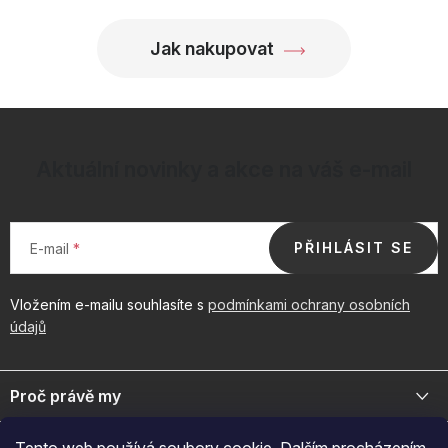
Jak nakupovat
Aktuální novinky a akce na váš e-mail
PŘIHLÁSIT SE
E-mail
Vložením e-mailu souhlasíte s
podmínkami ochrany osobních
údajů
Z
á
Proč právě my
p
a
Jsme přední distributor prémiové kosmetiky a doplňků pro váš
Důležité odkazy