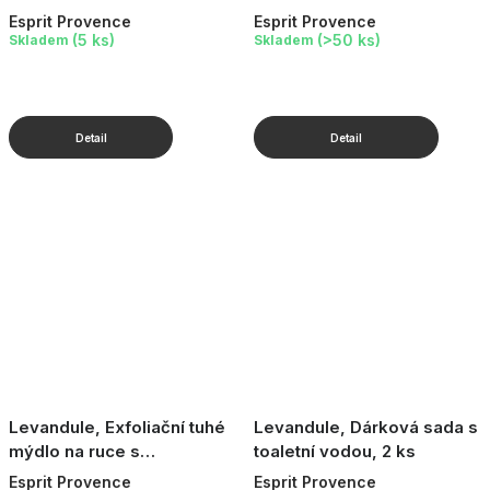
ml
ml
Esprit Provence
Esprit Provence
(5 ks)
(>50 ks)
Skladem
Skladem
Levandule, Exfoliační tuhé
Levandule, Dárková sada s
mýdlo na ruce s
toaletní vodou, 2 ks
levandulovým olejem, 100
Esprit Provence
Esprit Provence