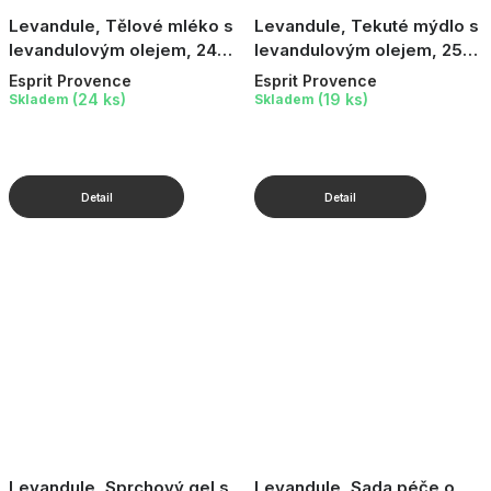
Levandule, Tělové mléko s
Levandule, Tekuté mýdlo s
levandulovým olejem, 240
levandulovým olejem, 255
ml
ml
Esprit Provence
Esprit Provence
(24 ks)
(19 ks)
Skladem
Skladem
Levandule, Sprchový gel s
Levandule, Sada péče o