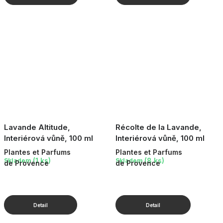
Lavande Altitude,
Récolte de la Lavande,
Interiérová vůně, 100 ml
Interiérová vůně, 100 ml
Plantes et Parfums
Plantes et Parfums
(1 ks)
(8 ks)
Skladem
Skladem
de Provence
de Provence