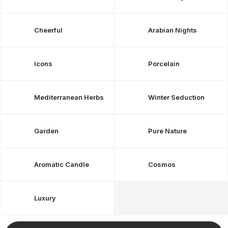
OBLÍBENÉ KOLEKCE
AKCE
Cheerful
Arabian Nights
PODLE TYPU PROVOZU
Icons
Porcelain
Jak nakupovat
Kontakty
O nás
Mediterranean Herbs
Winter Seduction
Garden
Pure Nature
Aromatic Candle
Cosmos
Luxury
V