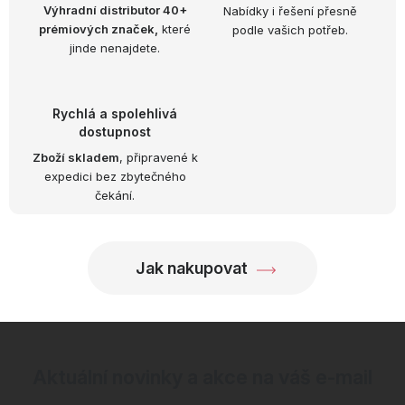
á
k
Výhradní distributor 40+
Nabídky i řešení přesně
n
prémiových značek,
které
podle vašich potřeb.
y
í
jinde nenajdete.
v
ý
p
Rychlá a spolehlivá
i
dostupnost
s
Zboží skladem
, připravené k
u
expedici bez zbytečného
čekání.
Jak nakupovat
Aktuální novinky a akce na váš e-mail