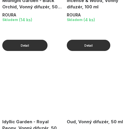
Midnight Garden - Black
Incense & Wood, Vonný
Orchid, Vonný difuzér, 50
difuzér, 100 ml
ml
ROURA
ROURA
(14 ks)
(4 ks)
Skladem
Skladem
Idyllic Garden - Royal
Oud, Vonný difuzér, 50 ml
Peony, Vonný difuzér, 50