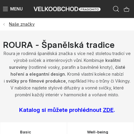
Přejít
Hleda
na
obsah
Naše značky
NAŠE ZNAČKY
PŘEDPRODEJ VÁNOCE 2026
ROURA - Španělská tradice
Roura je rodinná španělská značka s více než stoletou tradicí ve
NOVINKY 2026
výrobě svíček a interiérových vůní. Kombinuje
kvalitní
suroviny
(rostlinné vosky, parafín a bavlněné knoty),
čisté
KATEGORIE
hoření a elegantní design.
Kromě vlastní kolekce nabízí
i
svíčky pro filmové produkce,
například Hru o trůny či Vikingy.
ZNAČKY PODLE ZEMÍ
V nabídce najdete stylové difuzéry a vonné svíčky, které
promění každý interiér v harmonické a voňavé místo.
VÝPRODEJ SKLADU AŽ -50 %
Katalog si můžete prohlédnout
ZDE
.
KATALOGY
Basic
Well-being