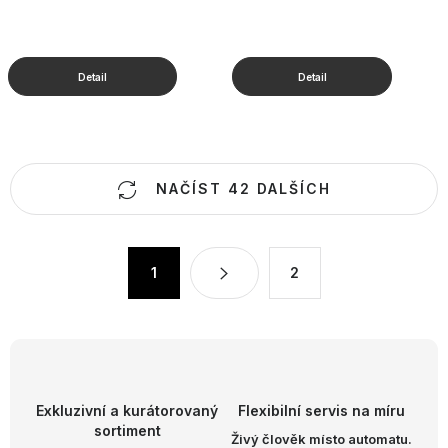
O
NAČÍST 42 DALŠÍCH
v
l
á
S
1
2
d
t
a
r
c
á
n
í
k
p
o
r
Exkluzivní a kurátorovaný
Flexibilní servis na míru
v
v
sortiment
Živý člověk místo automatu.