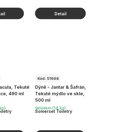
Kód:
51668
acula, Tekuté
Dýně - Jantar & Šafrán,
uce, 490 ml
Tekuté mýdlo ve skle,
500 ml
ks)
(14 ks)
Skladem
iletry
Somerset Toiletry