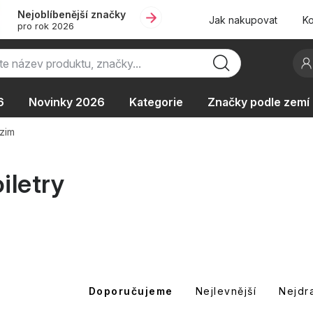
Nejoblíbenější značky
Jak nakupovat
Ko
pro rok 2026
6
Novinky 2026
Kategorie
Značky podle zemí
Oblíbené kolekce
AKCE
Podle typu provozu
zim
iletry
Ř
Doporučujeme
Nejlevnější
Nejdr