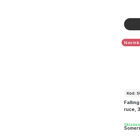
ů
Novink
Kód:
5
Fallin
ruce, 
Sklade
Somers