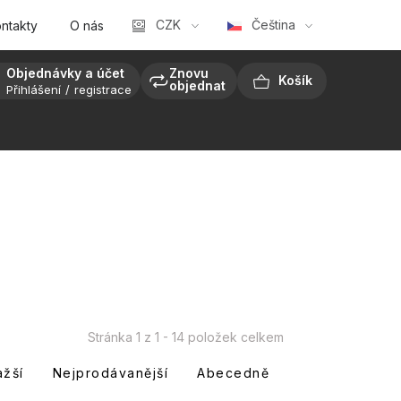
CZK
Čeština
ntakty
O nás
Objednávky a účet
Znovu
objednat
Přihlášení
registrace
NÁKUPNÍ
KOŠÍK
Stránka
1
z
1
-
14
položek celkem
ažší
Nejprodávanější
Abecedně