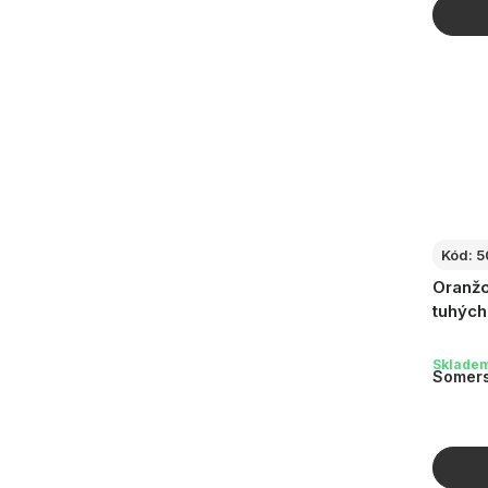
Kód:
5
Oranžo
tuhých
Sklade
Somers