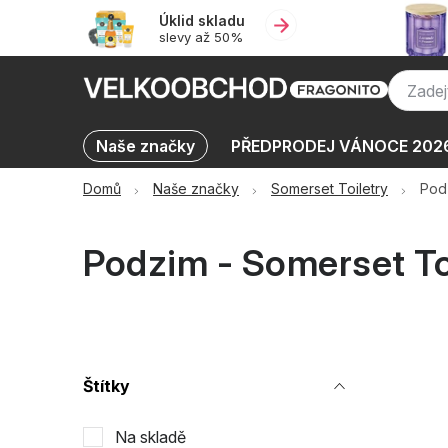
Přejít
Úklid skladu
na
slevy až 50%
obsah
Naše značky
PŘEDPRODEJ VÁNOCE 202
Výprodej skladu až -50 %
KATALOGY
Domů
Naše značky
Somerset Toiletry
Pod
Podzim - Somerset To
P
Štítky
o
Na skladě