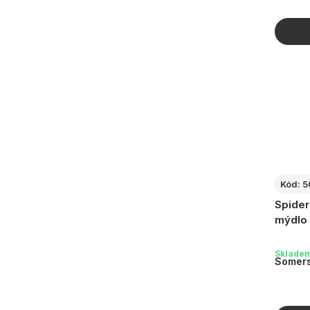
Kód:
5
Spider
mýdlo 
Sklade
Somers