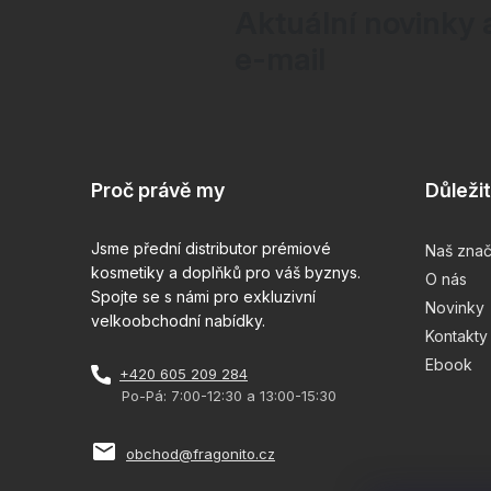
k
Aktuální novinky 
y
e-mail
v
ý
Z
p
á
i
Proč právě my
Důleži
p
s
a
Jsme přední distributor prémiové
Naš zna
u
kosmetiky a doplňků pro váš byznys.
O nás
t
Spojte se s námi pro exkluzivní
Novinky
velkoobchodní nabídky.
í
Kontakty
Ebook
+420 605 209 284
Po-Pá: 7:00-12:30 a 13:00-15:30
obchod@fragonito.cz