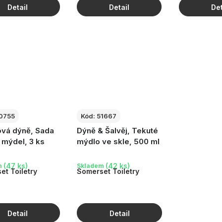
0755
Kód:
51667
vá dýně, Sada
Dýně & Šalvěj, Tekuté
 mýdel, 3 ks
mýdlo ve skle, 500 ml
(47 ks)
(42 ks)
m
Skladem
et Toiletry
Somerset Toiletry