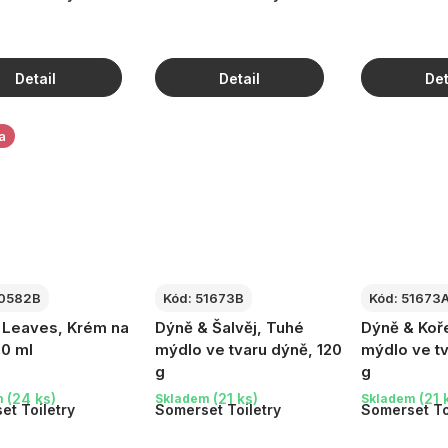
ů
a
0582B
Kód:
51673B
Kód:
51673
g Leaves, Krém na
Dýně & Šalvěj, Tuhé
Dýně & Koř
30 ml
mýdlo ve tvaru dýně, 120
mýdlo ve tv
g
g
(24 ks)
(21 ks)
(21 
m
Skladem
Skladem
et Toiletry
Somerset Toiletry
Somerset To