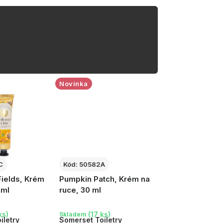
Novinka
C
Kód:
50582A
Fields, Krém
Pumpkin Patch, Krém na
 ml
ruce, 30 ml
ks)
(17 ks)
Skladem
iletry
Somerset Toiletry