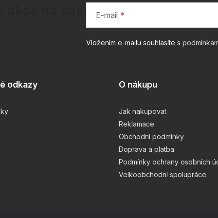
a akce na váš
E-mail
Vložením e-mailu souhlasíte s
podmínkam
té odkazy
O nákupu
čky
Jak nakupovat
Reklamace
Obchodní podmínky
Doprava a platba
Podmínky ochrany osobních ú
Velkoobchodní spolupráce