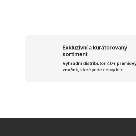
O
v
Exkluzivní a kurátorovaný
l
sortiment
á
Výhradní distributor 40+ prémiov
d
značek,
které jinde nenajdete.
a
c
í
p
r
v