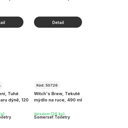
A
Kód:
50726
ení, Tuhé
Witch's Brew, Tekuté
aru dýně, 120
mýdlo na ruce, 490 ml
ks)
(26 ks)
Skladem
iletry
Somerset Toiletry