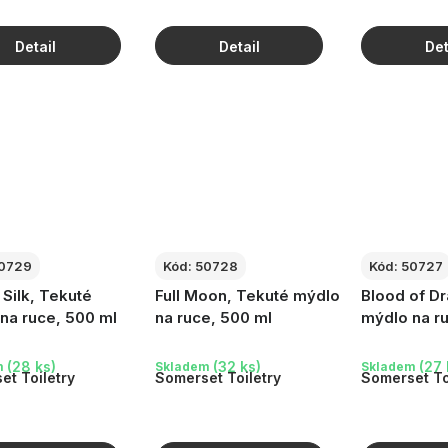
0729
Kód:
50728
Kód:
50727
 Silk, Tekuté
Full Moon, Tekuté mýdlo
Blood of Dr
na ruce, 500 ml
na ruce, 500 ml
mýdlo na r
(28 ks)
(32 ks)
(27 
m
Skladem
Skladem
et Toiletry
Somerset Toiletry
Somerset To