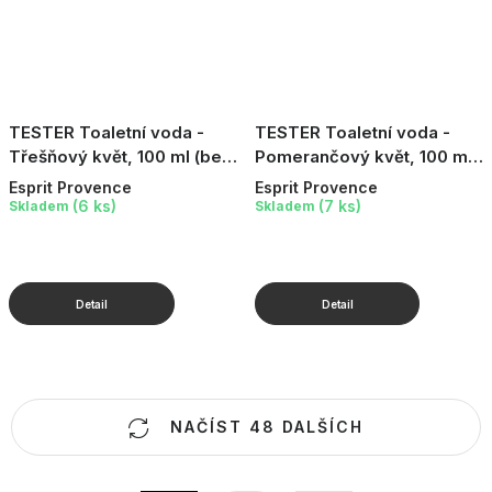
TESTER Toaletní voda -
TESTER Toaletní voda -
Třešňový květ, 100 ml (bez
Pomerančový květ, 100 ml
víčka)
(bez víčka)
Esprit Provence
Esprit Provence
(6 ks)
(7 ks)
Skladem
Skladem
O
NAČÍST 48 DALŠÍCH
v
l