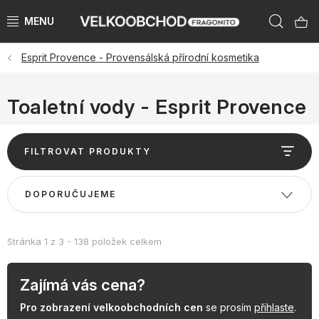
Přejít
Hleda
na
obsah
Esprit Provence - Provensálská přírodní kosmetika
NAŠE ZNAČKY
PŘEDPRODEJ VÁNOCE 2026
Toaletní vody - Esprit Provence
NOVINKY 2026
V
FILTROVAT PRODUKTY
ý
KATEGORIE
p
Ř
DOPORUČUJEME
i
a
ZNAČKY PODLE ZEMÍ
s
z
p
e
Stránka
1
z
3
-
138
položek celkem
VÝPRODEJ SKLADU AŽ -50 %
r
n
o
í
Zajímá vás cena?
KATALOGY
d
p
Pro zobrazení velkoobchodních cen
se prosím
přihlaste
.