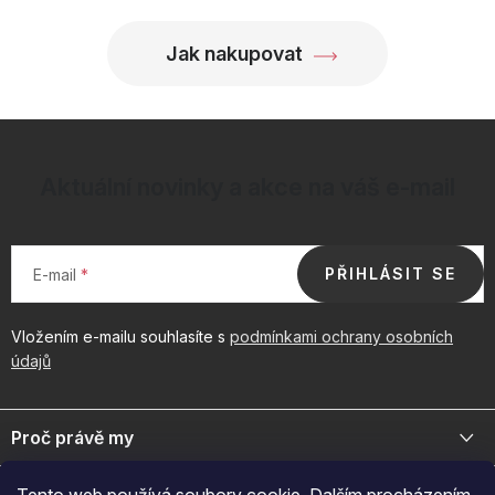
Jak nakupovat
Aktuální novinky a akce na váš e-mail
PŘIHLÁSIT SE
E-mail
Vložením e-mailu souhlasíte s
podmínkami ochrany osobních
údajů
Z
á
Proč právě my
p
a
Jsme přední distributor prémiové kosmetiky a doplňků pro váš
Důležité odkazy