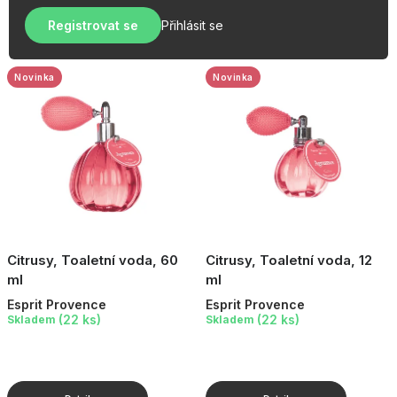
u
r
OBLÍBENÉ KOLEKCE
k
Registrovat se
Přihlásit se
o
t
AKCE
d
ů
u
Novinka
Novinka
PODLE TYPU PROVOZU
k
t
Jak nakupovat
Kontakty
O nás
ů
Citrusy, Toaletní voda, 60
Citrusy, Toaletní voda, 12
ml
ml
Esprit Provence
Esprit Provence
(22 ks)
(22 ks)
Skladem
Skladem