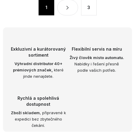
á
S
1
3
d
t
a
r
c
á
n
í
k
p
o
r
Exkluzivní a kurátorovaný
Flexibilní servis na míru
v
v
sortiment
Živý člověk místo automatu.
á
k
Výhradní distributor 40+
Nabídky i řešení přesně
n
prémiových značek,
které
podle vašich potřeb.
y
í
jinde nenajdete.
v
ý
p
Rychlá a spolehlivá
i
dostupnost
s
Zboží skladem
, připravené k
u
expedici bez zbytečného
čekání.